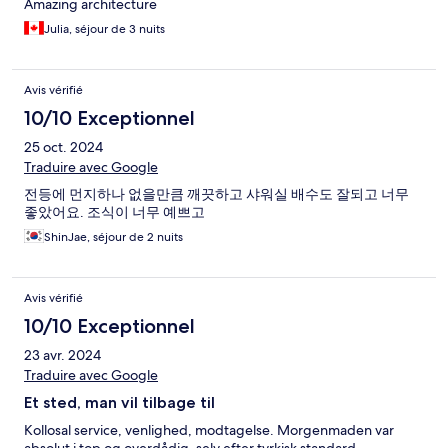
Amazing architecture
Julia, séjour de 3 nuits
Avis vérifié
10/10 Exceptionnel
25 oct. 2024
Traduire avec Google
전등에 먼지하나 없을만큼 깨끗하고 샤워실 배수도 잘되고 너무
좋았어요. 조식이 너무 예쁘고
ShinJae, séjour de 2 nuits
Avis vérifié
10/10 Exceptionnel
23 avr. 2024
Traduire avec Google
Et sted, man vil tilbage til
Kollosal service, venlighed, modtagelse. Morgenmaden var