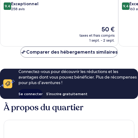
9.4
9.4
Exceptionnel
Exc
9,4
9,4
sur
sur
258 avis
163 a
10,
10,
Exceptionnel,
Exceptio
258 avis
163 avis
Le
50 €
nouveau
taxes et frais compris
prix
1 sept. - 2 sept.
est
de
Comparer des hébergements similaires
50 €
Connectez-vous pour découvrir les réductions et les
avantages dont vous pouvez bénéficier. Plus de récompenses
pour plus d’aventures !
Se connecter
S’inscrire gratuitement
À propos du quartier