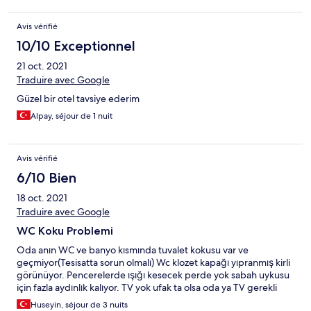
Avis vérifié
10/10 Exceptionnel
21 oct. 2021
Traduire avec Google
Güzel bir otel tavsiye ederim
Alpay, séjour de 1 nuit
Avis vérifié
6/10 Bien
18 oct. 2021
Traduire avec Google
WC Koku Problemi
Oda anın WC ve banyo kısmında tuvalet kokusu var ve
geçmiyor(Tesisatta sorun olmalı) Wc klozet kapağı yıpranmış kirli
görünüyor. Pencerelerde ışığı kesecek perde yok sabah uykusu
için fazla aydınlık kalıyor. TV yok ufak ta olsa oda ya TV gerekli
Huseyin, séjour de 3 nuits