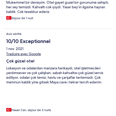
Mukemmel bir deneyim. Otel gayet guzel bir gorunume sahipti,
her sey temizdi. Kahvalti cok iyiydi. Yasar bey’in ilgisine hayran
kaldik. Cok tesekkur ederiz.
Séjour de 1 nuit
Avis vérifié
10/10 Exceptionnel
1 nov. 2021
Traduire avec Google
Çok güzel otel
Lokasyon ve odalardan manzara harikaydı, otel işletmecileri
yardımsever ve çok çalışkan, sabah kahvaltısı çok güzel servis
ediliyor, odalar çok temiz, havlu ve çarşaflar tertemizdi. Çok
memnun kaldık yine gitsek Maya cave i tekrar tercih ederim.
Hasan Can, séjour de 3 nuits