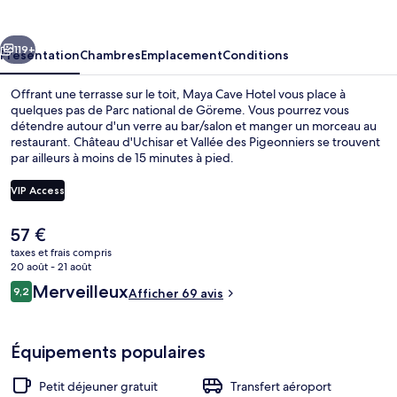
Hotel
cédent
Suivant
119+
Présentation
Chambres
Emplacement
Conditions
Offrant une terrasse sur le toit, Maya Cave Hotel vous place à
quelques pas de Parc national de Göreme. Vous pourrez vous
détendre autour d'un verre au bar/salon et manger un morceau au
restaurant. Château d'Uchisar et Vallée des Pigeonniers se trouvent
par ailleurs à moins de 15 minutes à pied.
VIP Access
Le
57 €
Enceinte de l’hébergement
prix
taxes et frais compris
actuel
20 août - 21 août
est
Avis
Merveilleux
9,2
Afficher 69 avis
de
9,2 sur 10
voyageurs
57 €.
Équipements populaires
Petit déjeuner gratuit
Transfert aéroport