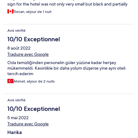
sign for the hotel was not only very small but black and partially
hidden from the plants. Parking was available but it was street
Torcan, séjour de 1 nuit
parking and on a steep decline. Our stay was short but the view
from the hotel’s terrace was breathtaking.
Avis vérifié
10/10 Exceptionnel
8 août 2022
Traduire avec Google
Oda temizliğinden personelin güler yüzüne kadar herşey
mükemmeldi. Kesinlikle bir daha yolum düşerse yine aynı oteli
tercih ederim
Ahmet, séjour de 2 nuits
Avis vérifié
10/10 Exceptionnel
5 mai 2022
Traduire avec Google
Harika