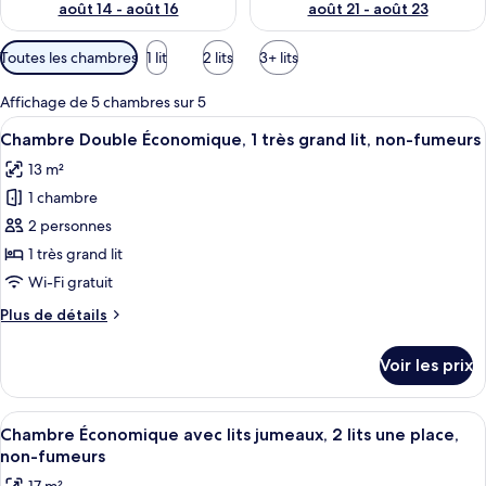
août 14 - août 16
août 21 - août 23
Filtres
Toutes les chambres
1 lit
2 lits
3+ lits
disponibles
pour
Affichage de 5 chambres sur 5
les
Afficher
Une chambre avec un lit en bois, deux c
16
Chambre Double Économique, 1 très grand lit, non-fumeurs
chambres
toutes
13 m²
les
1 chambre
photos
pour
2 personnes
ce
1 très grand lit
type
Wi-Fi gratuit
de
Plus
Plus de détails
chambre :
de
Chambre
détails
Voir les prix
sur
Double
le
Économique,
type
Afficher
Une pièce avec deux lits en bois, une g
1
15
de
Chambre Économique avec lits jumeaux, 2 lits une place,
toutes
très
chambre
non-fumeurs
Chambre
les
grand