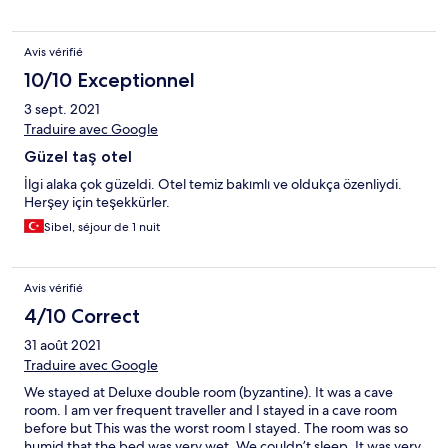
Avis vérifié
10/10 Exceptionnel
3 sept. 2021
Traduire avec Google
Güzel taş otel
İlgi alaka çok güzeldi. Otel temiz bakımlı ve oldukça özenliydi.
Herşey için teşekkürler.
Sibel, séjour de 1 nuit
Avis vérifié
4/10 Correct
31 août 2021
Traduire avec Google
We stayed at Deluxe double room (byzantine). It was a cave
room. I am ver frequent traveller and I stayed in a cave room
before but This was the worst room I stayed. The room was so
humid that the bed was very wet. We couldn’t sleep. It was very