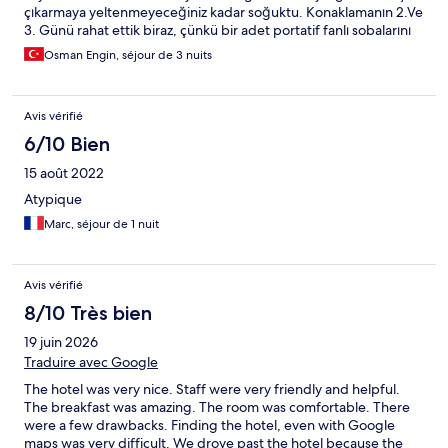
çıkarmaya yeltenmeyeceğiniz kadar soğuktu. Konaklamanın 2.Ve
3. Günü rahat ettik biraz, çünkü bir adet portatif fanlı sobalarını
aldık. İlk gün tamirde olduğunu söylemişlerdi. Çalışanlar çok
Osman Engin, séjour de 3 nuits
güleryüzlü. Temizlik fena değil ancak lavabo kokuyor biraz.
Avis vérifié
6/10 Bien
15 août 2022
Atypique
Marc, séjour de 1 nuit
Avis vérifié
8/10 Très bien
19 juin 2026
Traduire avec Google
The hotel was very nice. Staff were very friendly and helpful.
The breakfast was amazing. The room was comfortable. There
were a few drawbacks. Finding the hotel, even with Google
maps was very difficult. We drove past the hotel because the