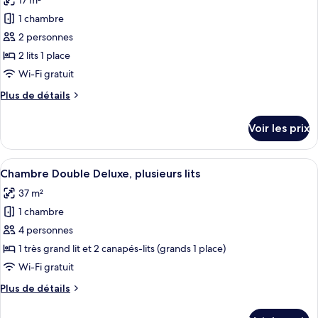
17 m²
Double
photos
lit,
Économique,
1 chambre
pour
non-
1
2 personnes
ce
très
fumeurs
grand
type
2 lits 1 place
lit,
de
Wi-Fi gratuit
non-
chambre :
fumeurs
Plus
Plus de détails
Chambre
de
Économique
détails
Voir les prix
sur
avec
le
lits
type
Afficher
Une chambre avec un grand lit, une tabl
jumeaux,
16
de
Chambre Double Deluxe, plusieurs lits
toutes
chambre
2
37 m²
Chambre
les
lits
Économique
1 chambre
photos
une
avec
pour
4 personnes
place,
lits
ce
jumeaux,
1 très grand lit et 2 canapés-lits (grands 1 place)
non-
2
type
fumeurs
Wi-Fi gratuit
lits
de
une
Plus
Plus de détails
chambre :
place,
de
Chambre
non-
détails