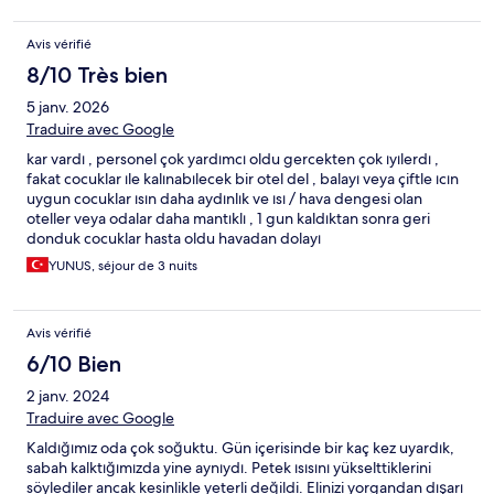
Avis vérifié
8/10 Très bien
5 janv. 2026
Traduire avec Google
kar vardı , personel çok yardımcı oldu gercekten çok ıyılerdı ,
fakat cocuklar ıle kalınabılecek bir otel del , balayı veya çiftle ıcın
uygun cocuklar ısın daha aydınlık ve ısı / hava dengesi olan
oteller veya odalar daha mantıklı , 1 gun kaldıktan sonra geri
donduk cocuklar hasta oldu havadan dolayı
YUNUS, séjour de 3 nuits
Avis vérifié
6/10 Bien
2 janv. 2024
Traduire avec Google
Kaldığımız oda çok soğuktu. Gün içerisinde bir kaç kez uyardık,
sabah kalktığımızda yine aynıydı. Petek ısısını yükselttiklerini
söylediler ancak kesinlikle yeterli değildi. Elinizi yorgandan dışarı