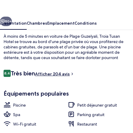
Hotel
cédent
Suivant
80+
Présentation
Chambres
Emplacement
Conditions
À moins de 5 minutes en voiture de Plage Guzelyali, Troia Tusan
Hotel se trouve au bord d'une plage privée où vous profiterez de
cabines gratuites, de parasols et d'un bar de plage. Une piscine
extérieure est à votre disposition pour un agréable moment de
détente, tandis que ceux souhaitant se faire dorloter pourront
profiter des massages offerts par le spa. Les options de restauration
comprennent 2 restaurants, tandis que le bar/salon est un endroit
Avis
Très bien
parfait pour prendre un verre. Au menu des petits plus offerts sur
8,4
Afficher 204 avis
8,4 sur 10
voyageurs
place, on trouve un sauna, une piscine pour enfants et une terrasse.
Sympa non ?
Piscine extérieure, parasols de plage, 
Équipements populaires
Piscine
Petit déjeuner gratuit
Spa
Parking gratuit
Wi-Fi gratuit
Restaurant