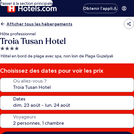
Passer à la section principale
Obtenir l’appli
Afficher tous les hébergements
Hôte professionnel
Troia Tusan Hotel
Hébergement
4.0 étoiles
Hôtel en bord de plage avec spa, non loin de Plage Guzelyali
Choisissez des dates pour voir les prix
Où allez-vous ?
Dates
Voyageurs