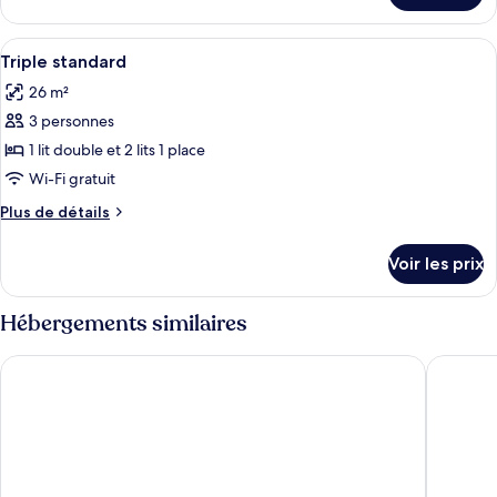
Double
le
single
type
Afficher
Minibar, coffres-forts dans les chamb
use
1
de
Triple standard
toutes
chambre
standard
26 m²
Double
les
single
3 personnes
photos
use
pour
1 lit double et 2 lits 1 place
standard
ce
Wi-Fi gratuit
type
Plus
Plus de détails
de
de
chambre :
détails
Voir les prix
sur
Triple
le
standard
type
Hébergements similaires
de
chambre
The Komana Dardanelles
Remida 
Triple
standard