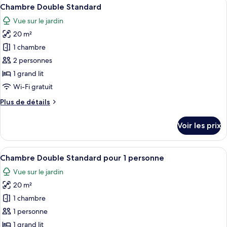
Afficher
12
Chambre Double Standard
chambres
toutes
Vue sur le jardin
les
20 m²
photos
pour
1 chambre
ce
2 personnes
type
1 grand lit
de
Wi-Fi gratuit
chambre :
Plus
Plus de détails
Chambre
de
Double
détails
Voir les prix
Standard
sur
le
type
Afficher
Une chambre d’hôtel avec un lit, un b
9
de
Chambre Double Standard pour 1 personne
toutes
chambre
Vue sur le jardin
Chambre
les
Double
20 m²
photos
Standard
pour
1 chambre
ce
1 personne
type
1 grand lit