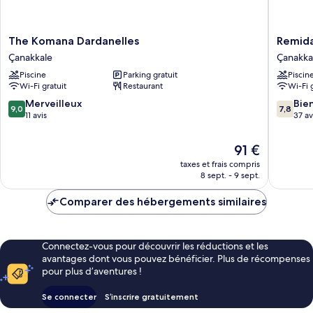
The
Remida
The Komana Dardanelles
Remid
Komana
Manage
Çanakkale
Çanakka
Dardanelles
by
Piscine
Parking gratuit
Piscin
Çanakkale
Dedem
Wi-Fi gratuit
Restaurant
Wi-Fi 
Çanakka
9.0
7.8
Merveilleux
Bie
9,0
7,8
sur
sur
11 avis
37 av
10,
10,
Merveilleux,
Bien,
Le
91 €
11 avis
37 avis
nouveau
taxes et frais compris
prix
8 sept. - 9 sept.
est
de
Comparer des hébergements similaires
91 €
Connectez-vous pour découvrir les réductions et les
avantages dont vous pouvez bénéficier. Plus de récompenses
pour plus d’aventures !
Se connecter
S’inscrire gratuitement