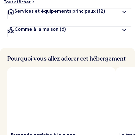
Tout afficher
Services et équipements principaux
(12)
Comme à la maison
(6)
Pourquoi vous allez adorer cet hébergement
Escapade parfaite à la plage
Le trav