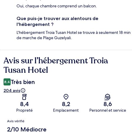
Oui, chaque chambre comprend un balcon.
Que puis-je trouver aux alentours de
l'hébergement ?
L'hébergement Troia Tusan Hotel se trouve à seulement 18 min
de marche de Plage Guzelyali.
Avis sur l’hébergement Troia
Avis
Tusan Hotel
Très bien
8,4
204 avis
8,4
8,2
8,6
Propreté
Emplacement
Personnel et service
Avis
Avis vérifié
2/10 Médiocre