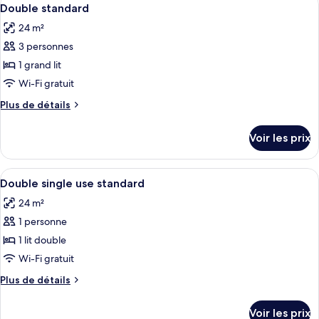
Afficher
1
de
Double standard
toutes
chambre
24 m²
Chambre
les
Triple
3 personnes
photos
Supérieure
pour
1 grand lit
ce
Wi-Fi gratuit
type
Plus
Plus de détails
de
de
chambre :
détails
Voir les prix
sur
Double
le
standard
type
Afficher
Minibar, coffres-forts dans les chamb
1
de
Double single use standard
toutes
chambre
24 m²
Double
les
standard
1 personne
photos
pour
1 lit double
ce
Wi-Fi gratuit
type
Plus
Plus de détails
de
de
chambre :
détails
Voir les prix
sur