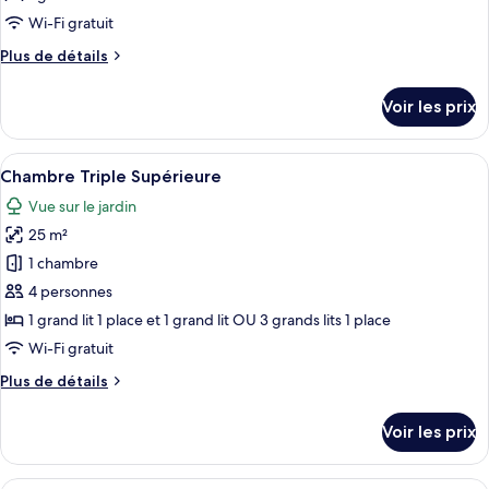
de
Wi-Fi gratuit
chambre :
Plus
Plus de détails
Chambre
de
Double
détails
Voir les prix
Standard
sur
le
pour
type
Afficher
Une chambre d’hôtel avec deux lits, u
1
14
de
Chambre Triple Supérieure
toutes
personne
chambre
Vue sur le jardin
Chambre
les
Double
25 m²
photos
Standard
pour
1 chambre
pour
ce
1
4 personnes
personne
type
1 grand lit 1 place et 1 grand lit OU 3 grands lits 1 place
de
Wi-Fi gratuit
chambre :
Plus
Plus de détails
Chambre
de
Triple
détails
Voir les prix
Supérieure
sur
le
type
Minibar, coffres-forts dans les chamb