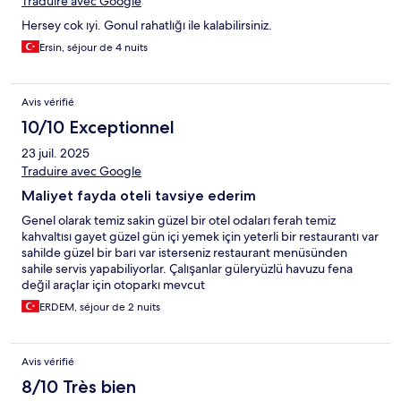
Traduire avec Google
Hersey cok ıyi. Gonul rahatlığı ile kalabilirsiniz.
Ersin, séjour de 4 nuits
Avis vérifié
10/10 Exceptionnel
23 juil. 2025
Traduire avec Google
Maliyet fayda oteli tavsiye ederim
Genel olarak temiz sakin güzel bir otel odaları ferah temiz
kahvaltısı gayet güzel gün içi yemek için yeterli bir restaurantı var
sahilde güzel bir barı var isterseniz restaurant menüsünden
sahile servis yapabiliyorlar. Çalışanlar güleryüzlü havuzu fena
değil araçlar için otoparkı mevcut
ERDEM, séjour de 2 nuits
Avis vérifié
8/10 Très bien