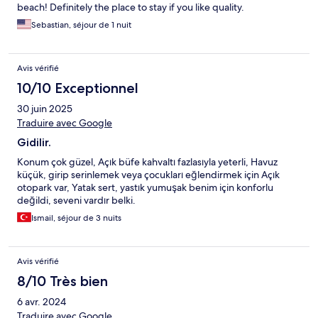
beach! Definitely the place to stay if you like quality.
Sebastian, séjour de 1 nuit
Avis vérifié
10/10 Exceptionnel
30 juin 2025
Traduire avec Google
Gidilir.
Konum çok güzel, Açık büfe kahvaltı fazlasıyla yeterli, Havuz
küçük, girip serinlemek veya çocukları eğlendirmek için Açık
otopark var, Yatak sert, yastık yumuşak benim için konforlu
değildi, seveni vardır belki.
Ismail, séjour de 3 nuits
Avis vérifié
8/10 Très bien
6 avr. 2024
Traduire avec Google