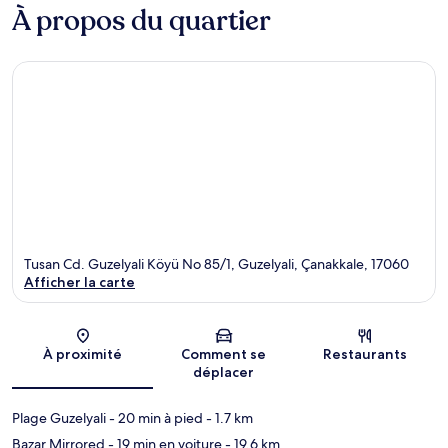
À propos du quartier
Tusan Cd. Guzelyali Köyü No 85/1, Guzelyali, Çanakkale, 17060
Afficher la carte
Carte
À proximité
Comment se
Restaurants
déplacer
Plage Guzelyali
- 20 min à pied
- 1.7 km
Bazar Mirrored
- 19 min en voiture
- 19.6 km