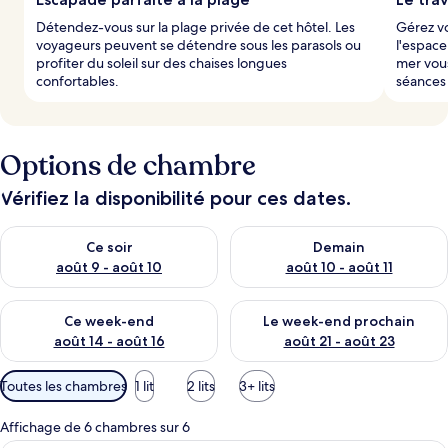
Détendez-vous sur la plage privée de cet hôtel. Les
Gérez vo
voyageurs peuvent se détendre sous les parasols ou
l'espace
profiter du soleil sur des chaises longues
mer vous
confortables.
séances 
Options de chambre
Vérifiez la disponibilité pour ces dates.
Vérifier la disponibilité pour ce soir août 9 - août 10
Vérifier la disponibilité pour 
Ce soir
Demain
août 9 - août 10
août 10 - août 11
Vérifier la disponibilité pour ce week-end août 14 - août 16
Vérifier la disponibilité pour
Ce week-end
Le week-end prochain
août 14 - août 16
août 21 - août 23
Filtres
Toutes les chambres
1 lit
2 lits
3+ lits
disponibles
pour
Affichage de 6 chambres sur 6
les
Une chambre d’hôtel comprenant un lit