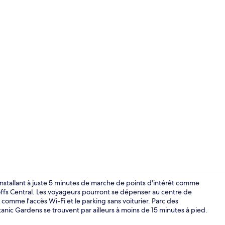
Chambre Famil
stallant à juste 5 minutes de marche de points d'intérêt comme
offs Central. Les voyageurs pourront se dépenser au centre de
s comme l'accès Wi-Fi et le parking sans voiturier. Parc des
Coin salon da
ic Gardens se trouvent par ailleurs à moins de 15 minutes à pied.