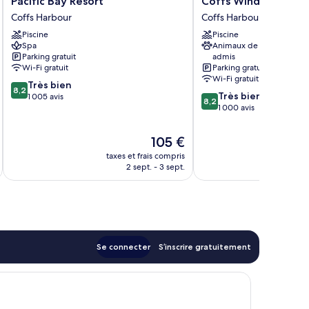
Pacific Bay Resort
Coffs Windmill Mote
Bay
Windmill
Coffs Harbour
Coffs Harbour
Resort
Motel
Piscine
Piscine
Coffs
Coffs
Spa
Animaux de compagnie
Harbour
Harbour
Parking gratuit
admis
Wi-Fi gratuit
Parking gratuit
Wi-Fi gratuit
8.2
Très bien
8,2
8.2
Très bien
sur
1 005 avis
8,2
sur
1 000 avis
10,
10,
Très
Très
bien,
Le
105 €
bien,
1 005 avis
nouveau
taxes et frais compris
tax
1 000 avis
prix
2 sept. - 3 sept.
est
de
105 €
Se connecter
S’inscrire gratuitement