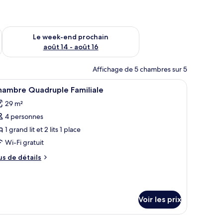
-end août 7 - août 9
Vérifier la disponibilité pour le week-end prochain août 14 - a
Le week-end prochain
août 14 - août 16
Affichage de 5 chambres sur 5
lavabo.
 un bureau, une chaise, un miroir, des toilettes et un espace douche.
fficher
Une chambre d’hôtel avec deux lits, une table
9
hambre Quadruple Familiale
outes
29 m²
s
4 personnes
hotos
our
1 grand lit et 2 lits 1 place
e
Wi-Fi gratuit
ype
us
us de détails
e
e
hambre :
tails
r
hambre
uadruple
Voir les prix
pe
amiliale
e
hambre