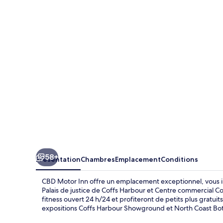
Motor
Inn
58+
Présentation
Chambres
Emplacement
Conditions
CBD Motor Inn offre un emplacement exceptionnel, vous in
Palais de justice de Coffs Harbour et Centre commercial C
fitness ouvert 24 h/24 et profiteront de petits plus gratuit
expositions Coffs Harbour Showground et North Coast Botan