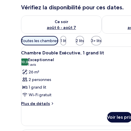
Vérifiez la disponibilité pour ces dates.
Vérifier la disponibilité pour ce soir août 6 - août 7
Vérifier la di
Ce soir
août 6 - août 7
a
Filtres
Toutes les chambres
1 lit
2 lits
3+ lits
disponibles
Afficher
Une chambre d’hôtel comprenant
pour
23
Chambre Double Exécutive, 1 grand lit
toutes
les
Exceptionnel
les
10,0
chambres
10,0 sur 10
(1 avis)
1 avis
photos
26 m²
pour
2 personnes
ce
1 grand lit
type
Wi-Fi gratuit
de
chambre :
Plus
Plus de détails
de
Chambre
détails
Double
Voir les pri
sur
Exécutive,
le
1
type