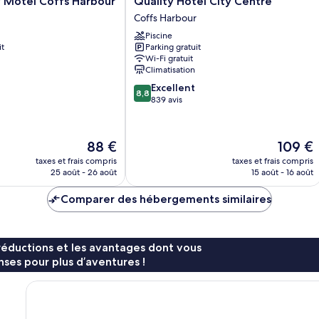
y Motel Coffs Harbour
Quality Hotel City Centre
Hotel
Coffs Harbour
City
Piscine
Centre
it
Parking gratuit
Coffs
Wi-Fi gratuit
Harbour
Climatisation
8.8
Excellent
8,8
sur
839 avis
10,
Excellent,
839 avis
Le
Le
88 €
109 €
nouveau
nouveau
taxes et frais compris
taxes et frais compris
prix
prix
25 août - 26 août
15 août - 16 août
est
est
de
de
Comparer des hébergements similaires
88 €
109 €
réductions et les avantages dont vous
ses pour plus d’aventures !