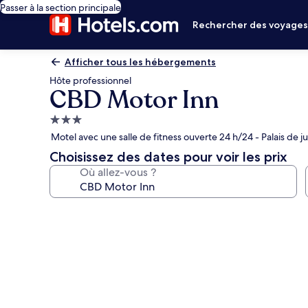
Passer à la section principale
Rechercher des voyage
Afficher tous les hébergements
Hôte professionnel
CBD Motor Inn
Hébergement
3.0 étoiles
Motel avec une salle de fitness ouverte 24 h/24 - Palais de j
Choisissez des dates pour voir les prix
Où allez-vous ?
Galerie
photos
de
l’hébergement
CBD