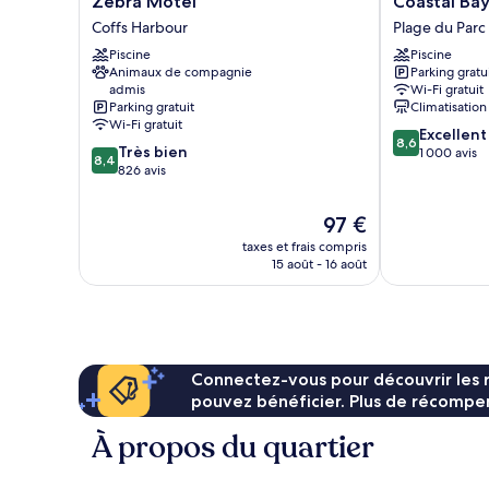
Zebra Motel
Coastal Ba
Motel
Bay
Coffs Harbour
Plage du Parc
Coffs
Motel
Piscine
Piscine
Harbour
Coffs
Animaux de compagnie
Parking gratu
Harbour
admis
Wi-Fi gratuit
Plage
Parking gratuit
Climatisation
du
Wi-Fi gratuit
8.6
Excellent
Parc
8,6
8.4
Très bien
sur
1 000 avis
8,4
sur
826 avis
10,
10,
Excellent,
Très
1 000 avis
Le
97 €
bien,
nouveau
taxes et frais compris
826 avis
prix
15 août - 16 août
est
de
97 €
Connectez-vous pour découvrir les 
pouvez bénéficier. Plus de récompen
À propos du quartier