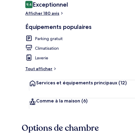
Avis
Exceptionnel
9,4
9,4 sur 10
voyageurs
Afficher 180 avis
Façade de l’
Équipements populaires
Parking gratuit
Climatisation
Laverie
Tout afficher
Services et équipements principaux
(12)
Comme à la maison
(6)
Options de chambre