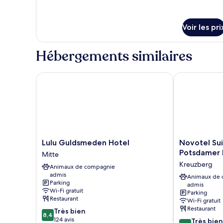
Deluxe
living
apartment
room
with
Voir les pri
a
and
separate
bedroom
living
Hébergements similaires
room
and
bedroom
Lulu Guldsmeden Hotel
Novotel Suite
Lulu
Novotel
Lulu Guldsmeden Hotel
Novotel Sui
Guldsmeden
Suites
Potsdamer 
Mitte
Hotel
Berlin
Kreuzberg
Animaux de compagnie
Mitte
City
admis
Potsdamer
Animaux de
Parking
admis
Platz
Wi-Fi gratuit
Parking
Kreuzberg
Restaurant
Wi-Fi gratuit
Restaurant
8.4
Très bien
8,4
sur
124 avis
8.4
Très bien