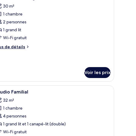
outes
lace
hambre
30 m²
udio,
s
1 chambre
hotos
s
our
2 personnes
ne
e
ace
1 grand lit
ype
Wi-Fi gratuit
e
us
us de détails
hambre :
e
tudio
tails
r
eluxe,
Voir les prix
pe
rand
e
t
hambre
bourets de bar.
reau et une chaise.
fficher
Une chambre d’hôtel moderne avec un grand lit, 
udio
10
udio Familial
outes
luxe,
32 m²
s
and
1 chambre
hotos
our
4 personnes
e
1 grand lit et 1 canapé-lit (double)
ype
Wi-Fi gratuit