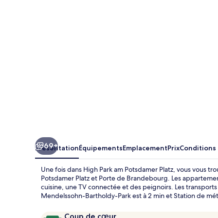
am
Potsdamer
Platz
69+
Présentation
Équipements
Emplacement
Prix
Conditions
Une fois dans High Park am Potsdamer Platz, vous vous tro
Potsdamer Platz et Porte de Brandebourg. Les appartemen
cuisine, une TV connectée et des peignoirs. Les transports 
Mendelssohn-Bartholdy-Park est à 2 min et Station de métr
Avis
9,4
Coup de cœur