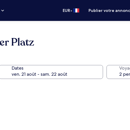
•
s
EUR
Publier votre annon
r Platz
Dates
Voya