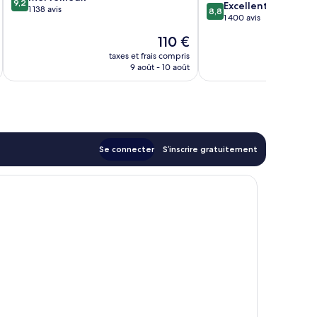
9,2
8.8
Excellent
sur
1 138 avis
8,8
sur
1 400 avis
10,
10,
Merveilleux,
Le
110 €
Excellent,
1 138 avis
u
nouveau
1 400 avis
taxes et frais compris
tax
prix
9 août - 10 août
est
de
110 €
Se connecter
S’inscrire gratuitement