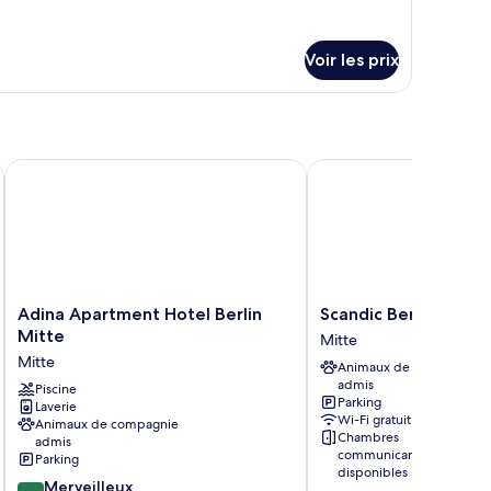
uble
th
lcony
Voir les prix
arlie
Adina Apartment Hotel Berlin Mitte
Scandic Berlin Potsdam
Adina
Scandic
Adina Apartment Hotel Berlin
Scandic Berlin Potsd
Apartment
Berlin
Mitte
Mitte
Hotel
Potsdamer
Mitte
Animaux de compagnie
Berlin
Platz
admis
Mitte
Piscine
Mitte
Parking
Laverie
Mitte
Wi-Fi gratuit
Animaux de compagnie
Chambres
admis
communicantes
Parking
disponibles
9.2
Merveilleux