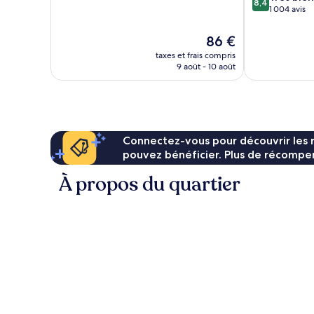
8,4
10,
sur
1 004 avis
Très
10,
bien,
Très
Le
86 €
124 avis
bien,
nouveau
taxes et frais compris
1 004 avis
prix
9 août - 10 août
est
de
86 €
Connectez-vous pour découvrir les 
pouvez bénéficier. Plus de récompen
À propos du quartier