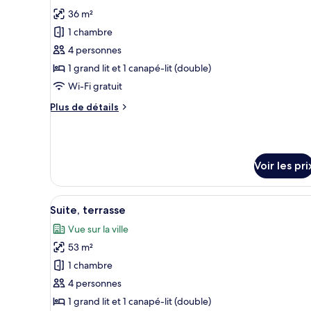
s
toutes
chambre
36 m²
Appartement,
les
2
1 chambre
photos
chambres
pour
4 personnes
ce
1 grand lit et 1 canapé-lit (double)
type
Wi-Fi gratuit
de
Plus
Plus de détails
chambre :
de
Suite
détails
sur
le
Voir les pri
type
de
chambre
Afficher
Une cuisine moderne dotée d’un
Suite
11
Suite, terrasse
toutes
Vue sur la ville
les
53 m²
photos
pour
1 chambre
ce
4 personnes
type
1 grand lit et 1 canapé-lit (double)