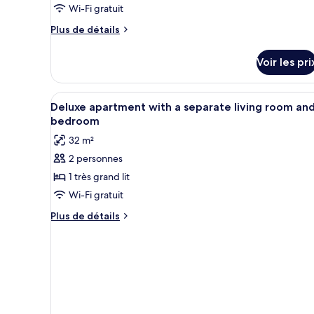
de
Wi-Fi gratuit
chambre :
Plus
Plus de détails
Suite,
de
terrasse
détails
Voir les pri
sur
le
type
Afficher
Literie hypoallergénique, coff
9
de
Deluxe apartment with a separate living room an
toutes
chambre
bedroom
Suite,
les
32 m²
terrasse
photos
2 personnes
pour
1 très grand lit
ce
type
Wi-Fi gratuit
de
Plus
Plus de détails
chambre :
de
détails
Deluxe
sur
apartment
le
with
type
a
de
chambre
separate