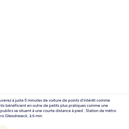
Studio Famili
uverez à juste 5 minutes de voiture de points d'intérêt comme
ts bénéficient en outre de petits plus pratiques comme une
publics se situent à une courte distance à pied : Station de métro
Appartement,
o Gleisdreieck, à 6 min.