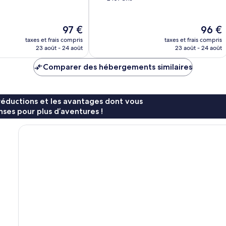
10,
Excellent,
2 107 avis
Le
Le
97 €
96 €
nouveau
nouvea
taxes et frais compris
taxes et frais compris
prix
prix
23 août - 24 août
23 août - 24 août
est
est
de
de
Comparer des hébergements similaires
97 €
96 €
réductions et les avantages dont vous
ses pour plus d’aventures !