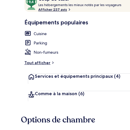
voyageurs
L
sur
Les hébergements les mieux notés par les voyageurs
e
Afficher 237 avis
10,
s
Coup
Bâtiment des
Équipements populaires
de
h
cœur
é
Cuisine
b
e
Parking
r
g
Non-fumeurs
e
m
Tout afficher
e
n
Services et équipements principaux
(4)
t
s
l
Comme à la maison
(6)
e
s
m
Options de chambre
i
e
u