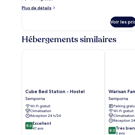
Dormitory
ce
Plus
Plus de détails
type
de
détails
de
Voir les pri
sur
chambre :
le
Chambre
type
Hébergements similaires
Triple
de
chambre
Standard
Chambre
Cube Bed Station - Hostel
Warisan Famil
Triple
Standard
Cube
Warisan
Cube Bed Station - Hostel
Warisan Fam
Bed
Family
Semporna
Semporna
Station
Inn
Wi-Fi gratuit
Parking gratu
-
Semporna
Climatisation
Wi-Fi gratuit
Hostel
Réception 24 h/24
Climatisation
Semporna
Réception 24
8.6
Excellent
8,6
8.0
Très bien
sur
47 avis
8,0
sur
3 avis
10,