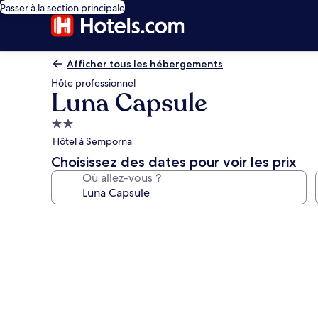
Passer à la section principale
Afficher tous les hébergements
Hôte professionnel
Luna Capsule
Hébergement
2.0 étoiles
Hôtel à Semporna
Choisissez des dates pour voir les prix
Où allez-vous ?
Galerie
photos
de
l’hébergement
Luna