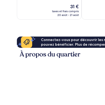
10,
Excellent,
Le
31 €
Très
47 avis
nouveau
bien,
taxes et frais compris
prix
20 août - 21 août
3 avis
est
de
31 €
Connectez-vous pour découvrir les 
pouvez bénéficier. Plus de récompen
À propos du quartier