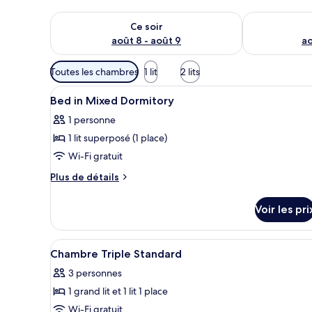
Vérifier la disponibilité pour ce soir août 8 - août 9
Vérifier la di
Ce soir
août 8 - août 9
ao
Filtres
Toutes les chambres
1 lit
2 lits
disponibles
Afficher
Wi-Fi gratuit
pour
4
Bed in Mixed Dormitory
toutes
les
1 personne
les
chambres
1 lit superposé (1 place)
photos
pour
Wi-Fi gratuit
ce
Plus
Plus de détails
type
de
détails
de
Voir les pri
sur
chambre :
le
Bed
type
Afficher
Une chambre d’hôtel avec deux 
8
in
de
Chambre Triple Standard
toutes
chambre
Mixed
3 personnes
Bed
les
Dormitory
in
1 grand lit et 1 lit 1 place
photos
Mixed
pour
Wi-Fi gratuit