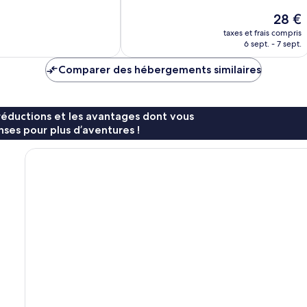
10,
Le
28 €
32 avis
nouvea
taxes et frais compris
prix
6 sept. - 7 sept.
est
de
Comparer des hébergements similaires
28 €
réductions et les avantages dont vous
ses pour plus d’aventures !