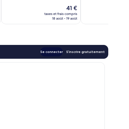
10,
10,
Le
41 €
Très
9 avis
u
nouveau
bien,
taxes et frais compris
tax
prix
18 août - 19 août
3 avis
est
de
41 €
Se connecter
S’inscrire gratuitement