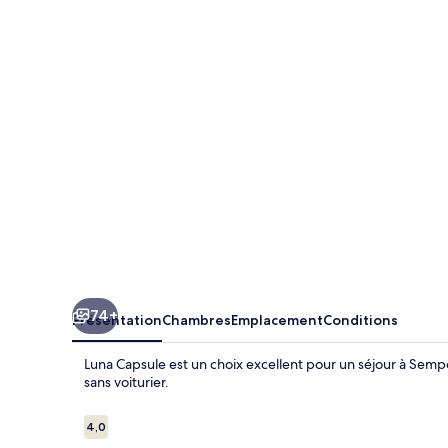
Capsule
74+
Présentation
Chambres
Emplacement
Conditions
Luna Capsule est un choix excellent pour un séjour à Sempor
sans voiturier.
Avis
4,0
4,0 sur 10
voyageurs