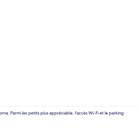
Équipement 
na. Parmi les petits plus appréciable, l'accès Wi-Fi et le parking
Chambre Trip