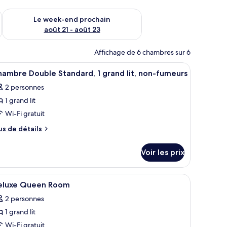
-end août 14 - août 16
Vérifier la disponibilité pour le week-end prochain août 21 - 
Le week-end prochain
août 21 - août 23
Affichage de 6 chambres sur 6
un mur jaune uni, un couvre-lit blanc et un rideau noir sur le côté droit.
fficher
Un lit simple avec une tête de lit sombre, une 
7
ambre Double Standard, 1 grand lit, non-fumeurs
outes
2 personnes
s
1 grand lit
hotos
our
Wi-Fi gratuit
e
us
us de détails
ype
e
tails
e
Voir les prix
r
hambre :
hambre
pe
i-Fi gratuit
fficher
Une chambre à coucher avec un lit, des tables 
21
ouble
e
eluxe Queen Room
outes
hambre
tandard,
2 personnes
hambre
s
uble
1 grand lit
hotos
rand
andard,
our
Wi-Fi gratuit