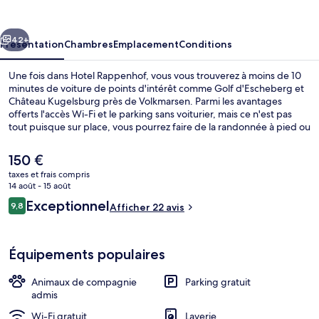
cédent
Suivant
42+
Présentation
Chambres
Emplacement
Conditions
Une fois dans Hotel Rappenhof, vous vous trouverez à moins de 10
minutes de voiture de points d'intérêt comme Golf d'Escheberg et
Château Kugelsburg près de Volkmarsen. Parmi les avantages
offerts l'accès Wi-Fi et le parking sans voiturier, mais ce n'est pas
tout puisque sur place, vous pourrez faire de la randonnée à pied ou
à vélo et des promenades à cheval, parfait pour un séjour actif.
Parmi les autres petits avantages de cet hébergement figurent une
Le
150 €
terrasse et un jardin.
prix
taxes et frais compris
actuel
14 août - 15 août
Restaurant
est
Avis
Exceptionnel
9,8
Afficher 22 avis
de
9,8 sur 10
voyageurs
150 €.
Équipements populaires
Animaux de compagnie
Parking gratuit
admis
Wi-Fi gratuit
Laverie