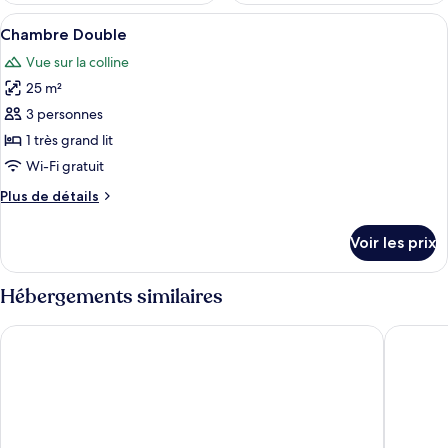
Afficher
Chambre Double | Rideaux occultants, 
11
Chambre Double
toutes
Vue sur la colline
les
25 m²
photos
pour
3 personnes
ce
1 très grand lit
type
Wi-Fi gratuit
de
Plus
Plus de détails
chambre :
de
Chambre
détails
Voir les prix
sur
Double
le
type
Hébergements similaires
de
chambre
Landhotel Sonneneck - Hotel & Apartments
Hotel Br
Chambre
Double