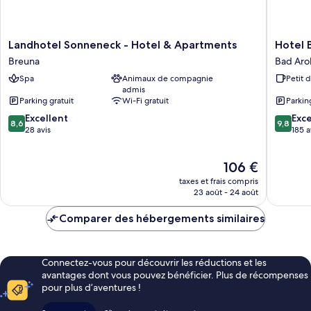
Landhotel
Hotel
Landhotel Sonneneck - Hotel & Apartments
Hotel 
Sonneneck
Brunnen
Breuna
Bad Aro
-
Schloss
Spa
Animaux de compagnie
Petit 
Hotel
Landau
admis
&
Bad
Parking gratuit
Wi-Fi gratuit
Parkin
Apartments
Arolsen
8.6
9.8
Breuna
Excellent
Exc
8,6
9,8
sur
sur
28 avis
185 a
10,
10,
Excellent,
Exceptio
Le
106 €
28 avis
185 avis
nouveau
taxes et frais compris
prix
23 août - 24 août
est
de
Comparer des hébergements similaires
106 €
Connectez-vous pour découvrir les réductions et les
avantages dont vous pouvez bénéficier. Plus de récompenses
pour plus d’aventures !