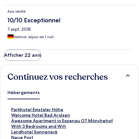
Avis vérifié
10/10 Exceptionnel
7 sept. 2018
Helmut, séjour de 1 nuit
Afficher 22 avis
Continuez vos recherches
Hébergements
L
Parkhotel Emstaler Höhe
i
L
Welcome Hotel Bad Arolsen
e
i
L
Awesome Apartment in Espenau OT Mönchehof
n
e
i
With 3 Bedrooms and Wifi
o
n
e
L
Landhotel Sonneneck
u
o
n
i
L
Neue Post