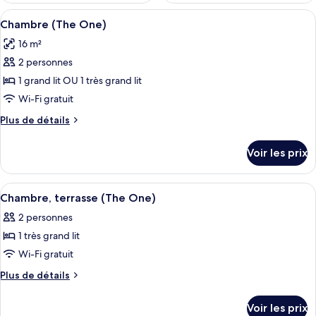
Afficher
Chambre (The One) | Équipement de 
7
Chambre (The One)
toutes
16 m²
les
2 personnes
photos
pour
1 grand lit OU 1 très grand lit
ce
Wi-Fi gratuit
type
Plus
Plus de détails
de
de
chambre :
détails
Voir les prix
sur
Chambre
le
(The
type
Afficher
Une chambre d’hôtel avec un lit, une p
One)
8
de
Chambre, terrasse (The One)
toutes
chambre
2 personnes
Chambre
les
(The
1 très grand lit
photos
One)
pour
Wi-Fi gratuit
ce
Plus
Plus de détails
type
de
détails
de
Voir les prix
sur