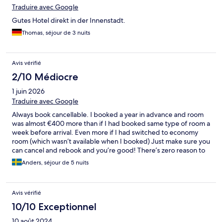
Traduire avec Google
Gutes Hotel direkt in der Innenstadt.
Thomas, séjour de 3 nuits
Avis vérifié
2/10 Médiocre
1 juin 2026
Traduire avec Google
Always book cancellable. I booked a year in advance and room
was almost €400 more than if I had booked same type of room a
week before arrival. Even more if I had switched to economy
room (which wasn’t available when I booked) Just make sure you
can cancel and rebook and you’re good! There’s zero reason to
book early or be loyal.✌️ When I said this at check in they kindly
Anders, séjour de 5 nuits
offered me a smaller room but for the same price as the big
room. Love it.
Avis vérifié
10/10 Exceptionnel
10 août 2024