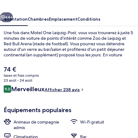
Leipzig-
Post
cédent
Suivant
44+
Présentation
Chambres
Emplacement
Conditions
Une fois dans Motel One Leipzig-Post, vous vous trouverez à juste 5
minutes de voiture de points d'intérêt comme Zoo de Leipzig et
Red Bull Arena (stade de football). Vous pourrez vous détendre
autour d'un verre au bar/salon et profiterez d'un petit déjeuner
continental (en supplément) proposé tous les jours. En voiture
depuis l'hébergement, il ne vous faudra qu'une dizaine de minutes
pour rejoindre des sites comme Foire de Leipzig et Cospudener See
Le
74 €
(lac de Cospuden).Quelques minutes de marche seulement
prix
taxes et frais compris
séparent l'hébergement des transports publics : Arrêt de tram
actuel
23 août - 24 août
Augustusplatz est accessible en quelques foulées et Arrêt de tram
Bar (sur place)
est
Avis
Roßplatz se situe à 7 min à pied.
Merveilleux
9,2
Afficher 238 avis
de
9,2 sur 10
voyageurs
74 €.
Équipements populaires
Animaux de compagnie
Wi-Fi gratuit
admis
Climatisation
Bar