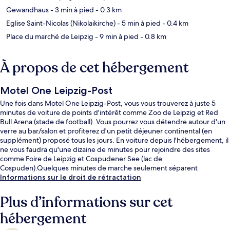
Gewandhaus
- 3 min à pied
- 0.3 km
Eglise Saint-Nicolas (Nikolaikirche)
- 5 min à pied
- 0.4 km
Place du marché de Leipzig
- 9 min à pied
- 0.8 km
À propos de cet hébergement
Motel One Leipzig-Post
Une fois dans Motel One Leipzig-Post, vous vous trouverez à juste 5
minutes de voiture de points d'intérêt comme Zoo de Leipzig et Red
Bull Arena (stade de football). Vous pourrez vous détendre autour d'un
verre au bar/salon et profiterez d'un petit déjeuner continental (en
supplément) proposé tous les jours. En voiture depuis l'hébergement, il
ne vous faudra qu'une dizaine de minutes pour rejoindre des sites
comme Foire de Leipzig et Cospudener See (lac de
Cospuden).Quelques minutes de marche seulement séparent
l'hébergement des transports publics : Arrêt de tram Augustusplatz est
Informations sur le droit de rétractation
accessible en quelques foulées et Arrêt de tram Roßplatz se situe à 7
min à pied.
Plus d’informations sur cet
hébergement