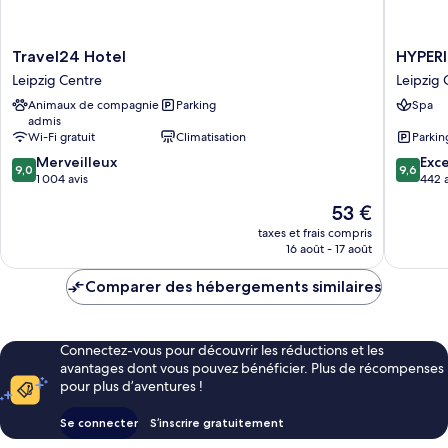
Travel24
HYPERI
Travel24 Hotel
HYPERI
Hotel
Hotel
Leipzig Centre
Leipzig 
Leipzig
Leipzig
Animaux de compagnie
Parking
Spa
Centre
Leipzig
admis
Centre
Wi-Fi gratuit
Climatisation
Parkin
9.0
9.6
Merveilleux
Exc
9,0
9,6
sur
sur
1 004 avis
442 a
10,
10,
Le
53 €
Merveilleux,
Exceptio
nouveau
1 004 avis
442 avis
taxes et frais compris
prix
16 août - 17 août
est
de
Comparer des hébergements similaires
53 €
Connectez-vous pour découvrir les réductions et les
avantages dont vous pouvez bénéficier. Plus de récompenses
pour plus d’aventures !
Se connecter
S’inscrire gratuitement