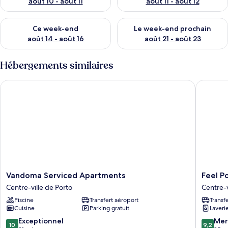
août 10 - août 11
août 11 - août 12
Vérifier la disponibilité pour ce week-end août 14 - août 16
Vérifier la disponibilité pour
Ce week-end
Le week-end prochain
août 14 - août 16
août 21 - août 23
Hébergements similaires
Vandoma Serviced Apartments
Feel Por
Vandoma
Feel
Vandoma Serviced Apartments
Feel P
Serviced
Porto
Centre-ville de Porto
Centre-v
Apartments
Firmeza
Piscine
Transfert aéroport
Transf
Centre-
Coworki
Cuisine
Parking gratuit
Laveri
ville
&
de
Flats
10.0
9.2
Exceptionnel
Mer
10
9,2