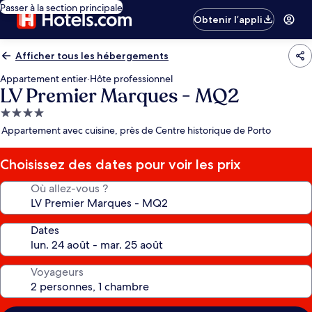
Passer à la section principale
Obtenir l’appli
Afficher tous les hébergements
Appartement entier
·
Hôte professionnel
LV Premier Marques - MQ2
Hébergement
4.0 étoiles
Appartement avec cuisine, près de Centre historique de Porto
Choisissez des dates pour voir les prix
Où allez-vous ?
Dates
Voyageurs