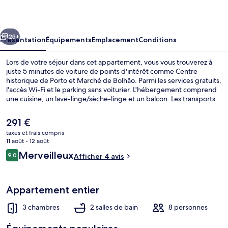
Marques
-
cédent
Suivant
MQ2
25+
Présentation
Équipements
Emplacement
Conditions
Lors de votre séjour dans cet appartement, vous vous trouverez à
juste 5 minutes de voiture de points d'intérêt comme Centre
historique de Porto et Marché de Bolhão. Parmi les services gratuits,
l'accès Wi-Fi et le parking sans voiturier. L'hébergement comprend
une cuisine, un lave-linge/sèche-linge et un balcon. Les transports
publics se situent à une courte distance à pied : Station de métro
Marquês est à 3 min et Station de métro Combatentes, à 10 min.
Le
291 €
prix
taxes et frais compris
actuel
11 août - 12 août
Appartement, 3 chambres, balcon, vue 
est
Avis
Merveilleux
9,0
Afficher 4 avis
de
9,0 sur 10
voyageurs
291 €.
Appartement entier
3 chambres
2 salles de bain
8 personnes