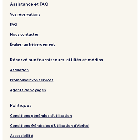
Assistance et FAQ
h
e
o
o
r
o
l
H
w
o
Vos réservations
u
o
n
M
s
t
L
e
FAQ
e
e
u
r
l
x
c
Nous contacter
b
u
a
y
r
d
Évaluer un hébergement
C
y
o
a
R
B
Réservé aux fournisseurs, affiliés et médias
s
e
o
u
t
l
Affiliation
a
r
h
l
e
a
Promouvoir vos services
H
a
o
o
t
Agents de voyages
t
e
Politiques
l
e
Conditions générales d’utilisation
s
Conditions Générales d’Utilisation d’Abritel
Accessibilité