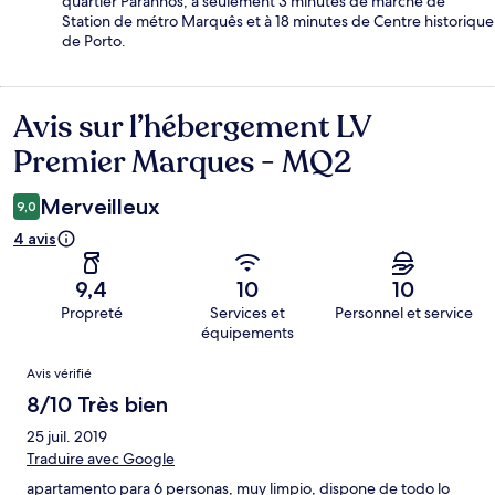
quartier Paranhos, à seulement 3 minutes de marche de
Station de métro Marquês et à 18 minutes de Centre historique
de Porto.
Avis sur l’hébergement LV
Avis
Premier Marques - MQ2
Merveilleux
9,0
4 avis
9,4
10
10
Propreté
Services et
Personnel et service
équipements
Avis
Avis vérifié
8/10 Très bien
25 juil. 2019
Traduire avec Google
apartamento para 6 personas, muy limpio, dispone de todo lo