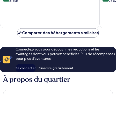
Porto
Centre-
sur
sur
31 avis
25 av
ville
10,
10,
de
Exceptionnel,
Merveill
Porto
31 avis
25 avis
Comparer des hébergements similaires
Connectez-vous pour découvrir les réductions et les
avantages dont vous pouvez bénéficier. Plus de récompenses
pour plus d’aventures !
Se connecter
S’inscrire gratuitement
À propos du quartier