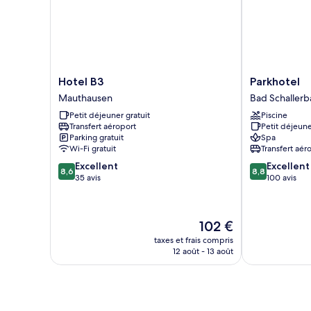
Double
Confort,
1
grand
lit
Hotel
Parkhotel
Hotel B3
Parkhotel
B3
Bad
Mauthausen
Bad Schallerb
Mauthausen
Schallerbach
Petit déjeuner gratuit
Piscine
Transfert aéroport
Petit déjeune
Parking gratuit
Spa
Wi-Fi gratuit
Transfert aér
8.6
8.8
Excellent
Excellent
8,6
8,8
sur
sur
35 avis
100 avis
10,
10,
Excellent,
Excellent,
35 avis
100 avis
Le
102 €
nouveau
taxes et frais compris
prix
12 août - 13 août
est
de
102 €