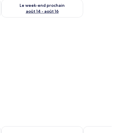
-end août 7 - août 9
Vérifier la disponibilité pour le week-end prochain août 14 - a
Le week-end prochain
août 14 - août 16
Aiden by Best Western Stadtgut Hotel Steyr
Höckner Plazahotel