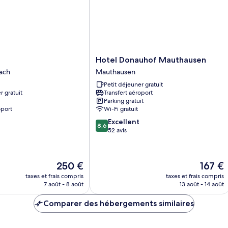
Hotel
Hotel Donauhof Mauthausen
Donauhof
ach
Mauthausen
Mauthausen
Petit déjeuner gratuit
Mauthausen
r gratuit
Transfert aéroport
Parking gratuit
oport
Wi-Fi gratuit
8.6
Excellent
8,6
sur
52 avis
10,
Excellent,
52 avis
Le
Le
250 €
167 €
nouveau
nouveau
taxes et frais compris
taxes et frais compris
prix
prix
7 août - 8 août
13 août - 14 août
est
est
de
de
Comparer des hébergements similaires
250 €
167 €