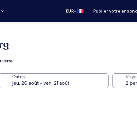
•
s
EUR
Publier votre annon
rg
ouverte
Dates
Voya