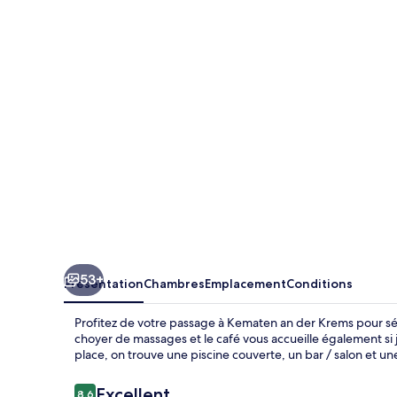
Landhotel
Schicklberg
53+
Présentation
Chambres
Emplacement
Conditions
Profitez de votre passage à Kematen an der Krems pour séj
choyer de massages et le café vous accueille également si j
place, on trouve une piscine couverte, un bar / salon et un
Avis
Excellent
8,6