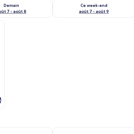
sponibilité pour demain août 7 - août 8
Vérifier la disponibilité pour ce week
Demain
Ce week-end
oût 7 - août 8
août 7 - août 9
t des chaises, une lampe et un mur décoré de motifs.
x
Hotel Donauhof Mauthausen