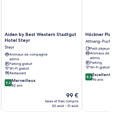
Aiden
Höckner
Aiden by Best Western Stadtgut
Höckner Plazahotel
by
Plazahotel
Hotel Steyr
Attnang-Puchheim
Best
Attnang-
Steyr
Petit déjeuner gratuit
Western
Puchheim
Animaux de compagnie
Stadtgut
Animaux de compagnie
admis
admis
Hotel
Parking
Parking gratuit
Steyr
Wi-Fi gratuit
Wi-Fi gratuit
Steyr
Restaurant
8.6
Excellent
8,6
sur
96 avis
9.2
Merveilleux
9,2
10,
sur
82 avis
Excellent,
10,
Le
99 €
96 avis
Merveilleux,
nouveau
82 avis
taxes et frais compris
tax
prix
30 août - 31 août
est
de
99 €