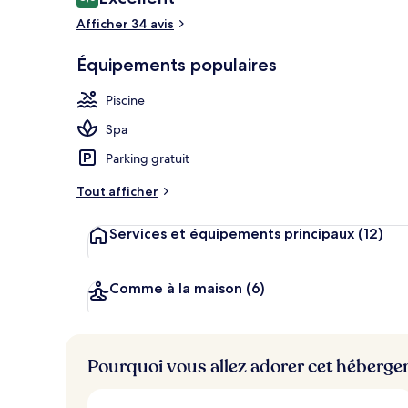
8,6 sur 10
voyageurs
Afficher 34 avis
Équipements populaires
Sauna
Piscine
Spa
Parking gratuit
Tout afficher
Services et équipements principaux
(12)
Comme à la maison
(6)
Pourquoi vous allez adorer cet héberg