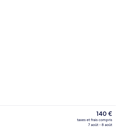
s dans les chambres, bureau, rideaux occultants
Restauration
Le
140 €
prix
taxes et frais compris
actuel
7 août - 8 août
Extérieur
est
de