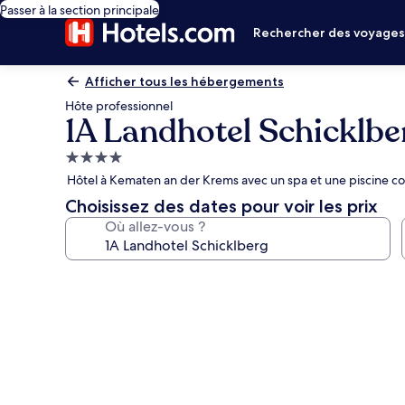
Passer à la section principale
Rechercher des voyage
Afficher tous les hébergements
Hôte professionnel
1A Landhotel Schicklbe
Hébergement
4.0 étoiles
Hôtel à Kematen an der Krems avec un spa et une piscine c
Choisissez des dates pour voir les prix
Où allez-vous ?
Galerie
photos
de
l’hébergement
1A