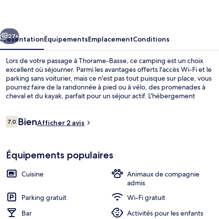
Villard
cédent
Suivant
27+
Présentation
Équipements
Emplacement
Conditions
Lors de votre passage à Thorame-Basse, ce camping est un choix
excellent où séjourner. Parmi les avantages offerts l'accès Wi-Fi et le
parking sans voiturier, mais ce n'est pas tout puisque sur place, vous
pourrez faire de la randonnée à pied ou à vélo, des promenades à
cheval et du kayak, parfait pour un séjour actif. L'hébergement
comprend un bar / salon, une terrasse et un jardin.
Avis
Bien
7,0
Afficher 2 avis
7,0 sur 10
voyageurs
Chalet, 2 chambres (Côté pré) | Coin cu
Équipements populaires
Cuisine
Animaux de compagnie
admis
Parking gratuit
Wi-Fi gratuit
Bar
Activités pour les enfants