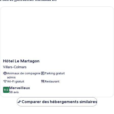
Hôtel Le Martagon
Hôtel
Hôtel Le Martagon
Le
Villars-Colmars
Martagon
Animaux de compagnie
Parking gratuit
Villars-
admis
Colmars
Wi-Fi gratuit
Restaurant
9.0
Merveilleux
9,0
sur
58 avis
10,
Merveilleux,
Comparer des hébergements similaires
58 avis