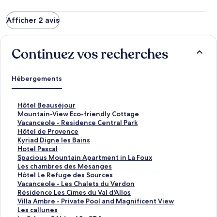
Afficher 2 avis
Continuez vos recherches
Hébergements
L
Hôtel Beauséjour
i
L
Mountain-View Eco-friendly Cottage
e
i
L
Vacanceole - Residence Central Park
n
e
i
L
Hôtel de Provence
o
n
e
i
L
Kyriad Digne les Bains
u
o
n
e
i
L
Hotel Pascal
v
u
o
n
e
i
L
Spacious Mountain Apartment in La Foux
r
v
u
o
n
e
i
L
Les chambres des Mésanges
a
r
v
u
o
n
e
i
L
Hôtel Le Refuge des Sources
n
a
r
v
u
o
n
e
i
L
Vacanceole - Les Chalets du Verdon
t
n
a
r
v
u
o
n
e
i
L
Résidence Les Cimes du Val d'Allos
l
t
n
a
r
v
u
o
n
e
i
L
Villa Ambre - Private Pool and Magnificent View
a
l
t
n
a
r
v
u
o
n
e
i
L
Les callunes