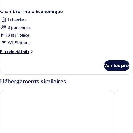
Chambre Triple Économique
1 chambre
3 personnes
3 lits 1 place
Wi-Fi gratuit
Plus
Plus de détails
de
détails
Voir les prix
sur
le
type
Hébergements similaires
de
chambre
Pietarsaaren Kaupunginhotelli
Jugend 
Chambre
Triple
Économique