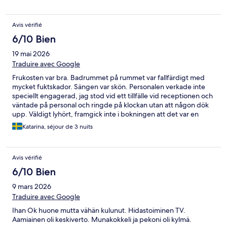
Avis vérifié
6/10 Bien
19 mai 2026
Traduire avec Google
Frukosten var bra. Badrummet på rummet var fallfärdigt med
mycket fuktskador. Sängen var skön. Personalen verkade inte
speciellt engagerad, jag stod vid ett tillfälle vid receptionen och
väntade på personal och ringde på klockan utan att någon dök
upp. Väldigt lyhört, framgick inte i bokningen att det var en
nattklubb i hotellet som lät väldigt mycket sent in på natten. På
Katarina, séjour de 3 nuits
morgonen väcktes man av ljud från innergården där lastpallar
drogs runt. Helt okej vistelse men hade nog inte bokat igen.
Avis vérifié
6/10 Bien
9 mars 2026
Traduire avec Google
Ihan Ok huone mutta vähän kulunut. Hidastoiminen TV.
Aamiainen oli keskiverto. Munakokkeli ja pekoni oli kylmä.