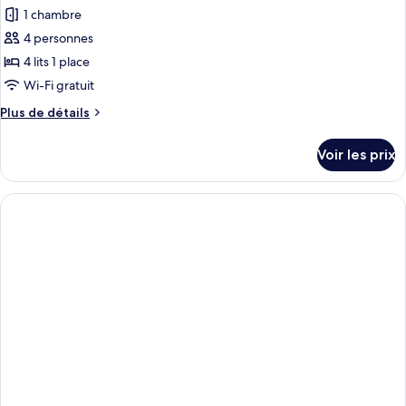
1 chambre
4 personnes
4 lits 1 place
Wi-Fi gratuit
Plus
Plus de détails
de
détails
Voir les prix
sur
le
type
de
chambre
Chambre
Quadruple
Économique