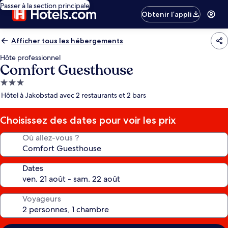
Passer à la section principale
Obtenir l’appli
Afficher tous les hébergements
Hôte professionnel
Comfort Guesthouse
Hébergement
3.0 étoiles
Hôtel à Jakobstad avec 2 restaurants et 2 bars
Choisissez des dates pour voir les prix
Où allez-vous ?
Dates
Voyageurs