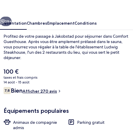
cédent
Suivant
39+
Présentation
Chambres
Emplacement
Conditions
Profitez de votre passage à Jakobstad pour séjourner dans Comfort
Guesthouse. Après vous être amplement prélassé dans le sauna,
vous pourrez vous régaler à la table de l'établissement Ludwig
Steakhouse, l'un des 2 restaurants du lieu, qui vous sert le petit
déjeuner.
Le
100 €
prix
taxes et frais compris
actuel
14 août - 15 août
2 bars
est
Avis
Bien
7,8
Afficher 270 avis
de
7,8 sur 10
voyageurs
100 €.
Équipements populaires
Animaux de compagnie
Parking gratuit
admis