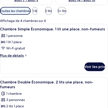
août 7 - août 9
août 14 - août 16
Filtres
Toutes les chambres
1 lit
2 lits
3+ lits
disponibles
pour
Affichage de 4 chambres sur 4
les
Afficher
Une chambre avec un lit simple, une c
8
Chambre Simple Économique, 1 lit une place, non-fumeurs
chambres
toutes
1 personne
les
1 lit 1 place
photos
pour
Wi-Fi gratuit
ce
Plus
Plus de détails
type
de
détails
de
Voir les prix
sur
chambre :
le
Chambre
type
Afficher
Une chambre d’hôtel avec trois lits simp
12
Simple
de
Chambre Double Économique, 2 lits une place, non-
toutes
chambre
Économique,
fumeurs
Chambre
les
1
1 chambre
Simple
photos
lit
Économique,
3 personnes
pour
1
une
2 lits 1 place
ce
lit