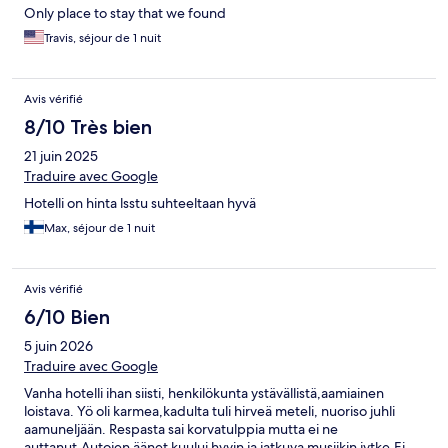
Only place to stay that we found
Travis, séjour de 1 nuit
Avis vérifié
8/10 Très bien
21 juin 2025
Traduire avec Google
Hotelli on hinta lsstu suhteeltaan hyvä
Max, séjour de 1 nuit
Avis vérifié
6/10 Bien
5 juin 2026
Traduire avec Google
Vanha hotelli ihan siisti, henkilökunta ystävällistä,aamiainen
loistava. Yö oli karmea,kadulta tuli hirveä meteli, nuoriso juhli
aamuneljään. Respasta sai korvatulppia mutta ei ne
auttanut.Autojen äänet kuului hyvin ja jatkuva musiikin jytke.Ei