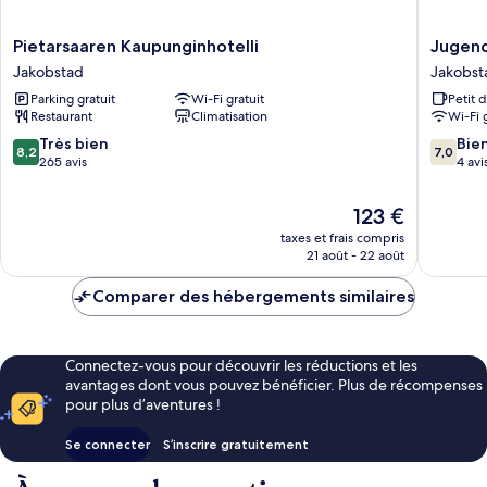
Pietarsaaren
Jugend
Pietarsaaren Kaupunginhotelli
Jugend
Kaupunginhotelli
Boutiqu
Jakobstad
Jakobst
Jakobstad
Hotel
Parking gratuit
Wi-Fi gratuit
Petit 
Jakobst
Restaurant
Climatisation
Wi-Fi 
8.2
7.0
Très bien
Bie
8,2
7,0
sur
sur
265 avis
4 avi
10,
10,
Très
Bien,
Le
123 €
bien,
4 avis
nouveau
taxes et frais compris
265 avis
prix
21 août - 22 août
est
de
Comparer des hébergements similaires
123 €
Connectez-vous pour découvrir les réductions et les
avantages dont vous pouvez bénéficier. Plus de récompenses
pour plus d’aventures !
Se connecter
S’inscrire gratuitement