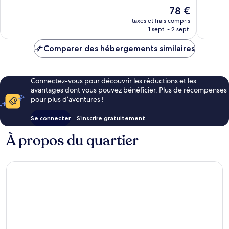
colonial
Excellent,
10,
Le
78 €
1 002 avis
Merveill
nouveau
787 avis
taxes et frais compris
prix
1 sept. - 2 sept.
est
de
Comparer des hébergements similaires
78 €
Connectez-vous pour découvrir les réductions et les
avantages dont vous pouvez bénéficier. Plus de récompenses
pour plus d’aventures !
Se connecter
S’inscrire gratuitement
À propos du quartier