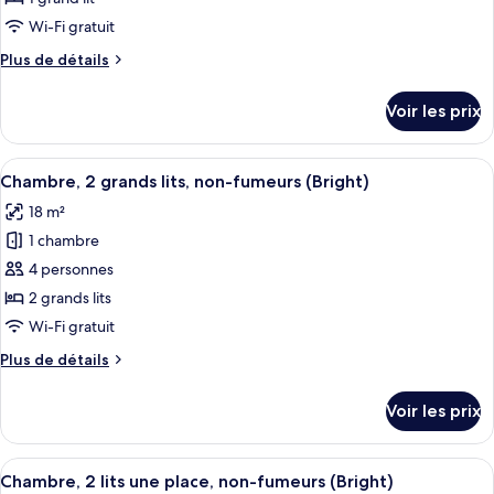
fumeurs
type
Wi-Fi gratuit
(Bright)
de
Plus
Plus de détails
chambre :
de
Chambre,
détails
Voir les prix
sur
1
le
grand
type
Afficher
Une chambre d’hôtel avec deux lits, un
lit,
2
de
Chambre, 2 grands lits, non-fumeurs (Bright)
toutes
non-
chambre
18 m²
Chambre,
les
fumeurs,
1
1 chambre
photos
balcon
grand
pour
4 personnes
(Colony
lit,
ce
non-
Building)
2 grands lits
fumeurs,
type
Wi-Fi gratuit
balcon
de
(Colony
Plus
Plus de détails
chambre :
Building)
de
Chambre,
détails
Voir les prix
sur
2
le
grands
type
Afficher
Chambre, 2 lits une place, non-fumeurs
lits,
2
de
Chambre, 2 lits une place, non-fumeurs (Bright)