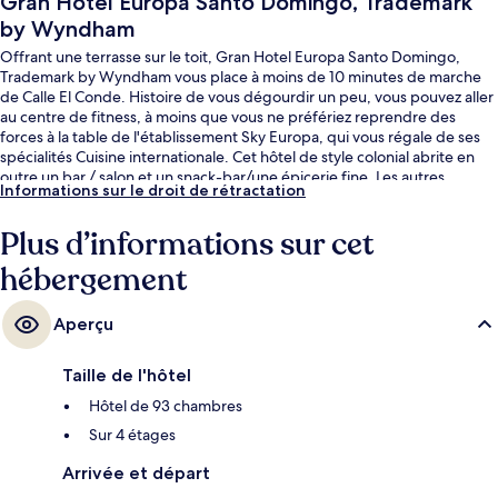
Gran Hotel Europa Santo Domingo, Trademark
by Wyndham
Offrant une terrasse sur le toit, Gran Hotel Europa Santo Domingo,
Trademark by Wyndham vous place à moins de 10 minutes de marche
de Calle El Conde. Histoire de vous dégourdir un peu, vous pouvez aller
au centre de fitness, à moins que vous ne préfériez reprendre des
forces à la table de l'établissement Sky Europa, qui vous régale de ses
spécialités Cuisine internationale. Cet hôtel de style colonial abrite en
outre un bar / salon et un snack-bar/une épicerie fine. Les autres
Informations sur le droit de rétractation
voyageurs ne tarissent pas d'éloges en ce qui concerne le personnel
attentionné et l'emplacement.
Plus d’informations sur cet
hébergement
Aperçu
Taille de l'hôtel
Hôtel de 93 chambres
Sur 4 étages
Arrivée et départ