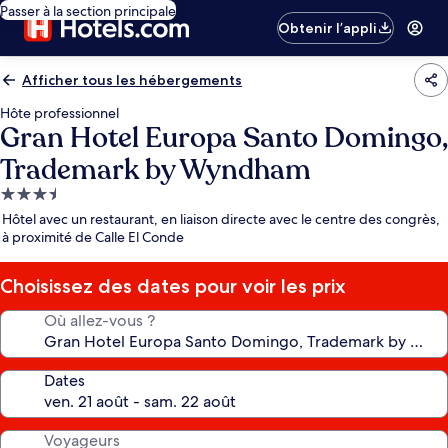
Passer à la section principale
Obtenir l’appli
Afficher tous les hébergements
Hôte professionnel
Gran Hotel Europa Santo Domingo,
Trademark by Wyndham
Hébergement
3.5 étoiles
Hôtel avec un restaurant, en liaison directe avec le centre des congrès,
à proximité de Calle El Conde
Choisissez des dates pour voir les prix
Où allez-vous ?
Dates
Voyageurs