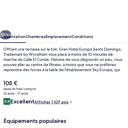
Gran
Hotel
Europa
Santo
cédent
Suivant
Domingo,
76+
Présentation
Chambres
Emplacement
Conditions
Trademark
Offrant une terrasse sur le toit, Gran Hotel Europa Santo Domingo,
by
Trademark by Wyndham vous place à moins de 10 minutes de
marche de Calle El Conde. Histoire de vous dégourdir un peu, vous
Wyndham
pouvez aller au centre de fitness, à moins que vous ne préfériez
reprendre des forces à la table de l'établissement Sky Europa, qui
vous régale de ses spécialités Cuisine internationale. Cet hôtel de
style colonial abrite en outre un bar / salon et un snack-bar/une
Le
105 €
épicerie fine. Les autres voyageurs ne tarissent pas d'éloges en ce
prix
taxes et frais compris
qui concerne le personnel attentionné et l'emplacement.
actuel
16 août - 17 août
Extérieur
est
Avis
Excellent
8,8
Afficher 1 107 avis
de
8,8 sur 10
voyageurs
105 €.
Équipements populaires