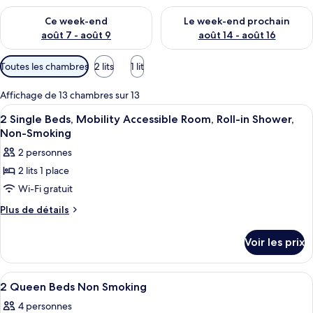
Vérifier la disponibilité pour ce week-end août 7 - août 9
Vérifier la disponibilité pour 
Ce week-end
Le week-end prochain
août 7 - août 9
août 14 - août 16
Filtres
Toutes les chambres
2 lits
1 lit
disponibles
pour
Affichage de 13 chambres sur 13
les
Afficher
Coffres-forts dans les chambres, ride
2
2 Single Beds, Mobility Accessible Room, Roll-in Shower,
chambres
toutes
Non-Smoking
les
2 personnes
photos
2 lits 1 place
pour
Wi-Fi gratuit
ce
type
Plus
Plus de détails
de
de
détails
chambre :
Voir les prix
sur
2
le
Single
type
Afficher
Un espace d’accueil comprenant deux co
1
de
Beds,
2 Queen Beds Non Smoking
toutes
chambre
Mobility
4 personnes
2
les