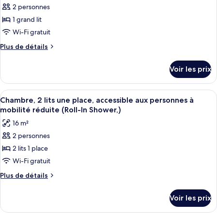
2 personnes
1 grand lit
Wi-Fi gratuit
Plus
Plus de détails
de
détails
Voir les prix
sur
le
type
Afficher
Chambre, 2 lits une place, accessible a
2
de
Chambre, 2 lits une place, accessible aux personnes à
toutes
chambre
mobilité réduite (Roll-In Shower,)
1
les
16 m²
Queen
photos
Bed,
2 personnes
pour
Bright,
2 lits 1 place
ce
Non-
Smoking
type
Wi-Fi gratuit
de
Plus
Plus de détails
chambre :
de
détails
Chambre,
Voir les prix
sur
2
le