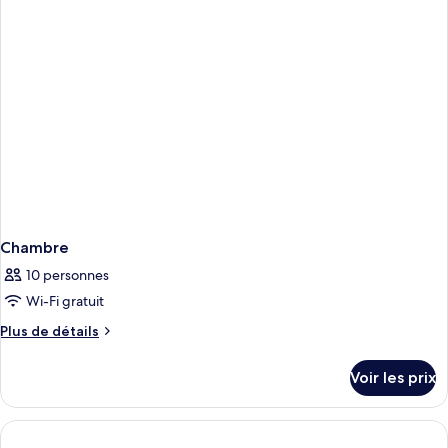
chambre
Chambre
Chambre
10 personnes
Wi-Fi gratuit
Plus
Plus de détails
de
détails
Voir les prix
sur
le
type
de