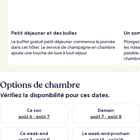
Petit déjeuner et des bulles
Un som
Le buffet gratuit petit déjeuner commence la journée
Plongez
dans cet hôtel. Le service de champagne en chambre
les ride
ajoute une touche de luxe à tout séjour.
paisible
chambre
Options de chambre
Vérifiez la disponibilité pour ces dates.
Vérifier la disponibilité pour ce soir août 6 - août 7
Vérifier la disponibilité pour 
Ce soir
Demain
août 6 - août 7
août 7 - août 8
Vérifier la disponibilité pour ce week-end août 7 - août 9
Vérifier la disponibilité pour 
Ce week-end
Le week-end prochain
août 7 - août 9
août 14 - août 16