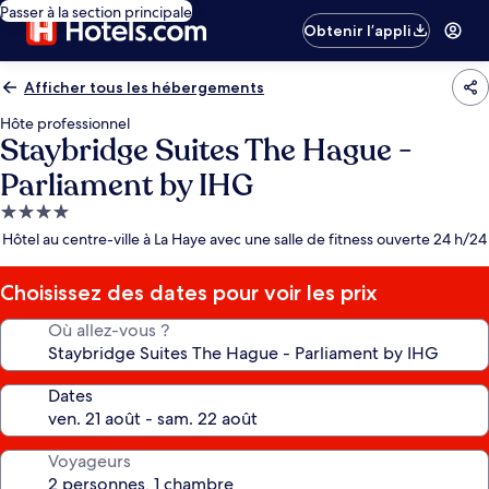
Passer à la section principale
Obtenir l’appli
Afficher tous les hébergements
Hôte professionnel
Staybridge Suites The Hague -
Parliament by IHG
Hébergement
4.0 étoiles
Hôtel au centre-ville à La Haye avec une salle de fitness ouverte 24 h/24
Choisissez des dates pour voir les prix
Où allez-vous ?
Dates
Voyageurs