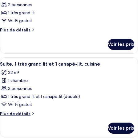
ce
lit,
2 personnes
cuisine
type
1 très grand lit
de
Wi-Fi gratuit
chambre :
Plus
Plus de détails
Suite,
de
1
détails
Voir les prix
très
sur
le
grand
type
Afficher
Une chambre d’hôtel moderne dotée d’u
lit,
8
de
Suite, 1 très grand lit et 1 canapé-lit, cuisine
toutes
cuisine
chambre
32 m²
Suite,
les
(Parliament
1
1 chambre
photos
View)
très
pour
3 personnes
grand
ce
lit,
1 très grand lit et 1 canapé-lit (double)
cuisine
type
Wi-Fi gratuit
(Parliament
de
View)
Plus
Plus de détails
chambre :
de
Suite,
détails
Voir les prix
sur
1
le