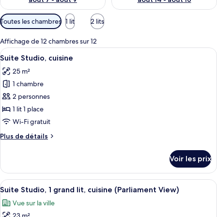
Filtres
Toutes les chambres
1 lit
2 lits
disponibles
pour
Affichage de 12 chambres sur 12
les
Afficher
Une chambre d’hôtel moderne équipée d
6
Suite Studio, cuisine
chambres
toutes
25 m²
les
1 chambre
photos
pour
2 personnes
ce
1 lit 1 place
type
Wi-Fi gratuit
de
Plus
Plus de détails
chambre :
de
Suite
détails
Voir les prix
sur
Studio,
le
cuisine
type
Afficher
Une chambre d’hôtel moderne avec un g
9
de
Suite Studio, 1 grand lit, cuisine (Parliament View)
toutes
chambre
Vue sur la ville
Suite
les
Studio,
23 m²