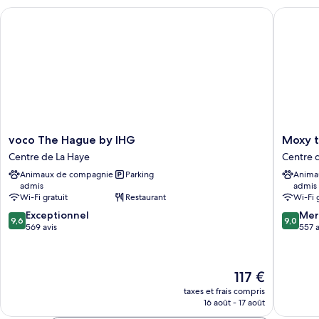
chambre
voco The Hague by IHG
Moxy th
Chambre
voco
Moxy
voco The Hague by IHG
Moxy 
The
the
Centre de La Haye
Centre 
Hague
Hague
Animaux de compagnie
Parking
Anima
by
Centre
admis
admis
IHG
de
Wi-Fi gratuit
Restaurant
Wi-Fi 
Centre
La
9.6
9.0
de
Exceptionnel
Haye
Mer
9,6
9,0
sur
sur
La
569 avis
557 a
10,
10,
Haye
Exceptionnel,
Merveill
569 avis
557 avis
Le
117 €
nouveau
taxes et frais compris
prix
16 août - 17 août
est