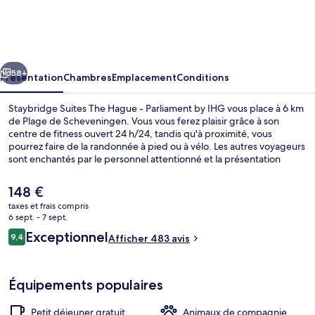
Suites
The
Hague
cédent
Suivant
-
58+
Présentation
Chambres
Emplacement
Conditions
Parliament
Staybridge Suites The Hague - Parliament by IHG vous place à 6 km
by
de Plage de Scheveningen. Vous vous ferez plaisir grâce à son
centre de fitness ouvert 24 h/24, tandis qu'à proximité, vous
IHG
pourrez faire de la randonnée à pied ou à vélo. Les autres voyageurs
sont enchantés par le personnel attentionné et la présentation
générale.
Le
148 €
prix
taxes et frais compris
actuel
6 sept. - 7 sept.
Extérieur
est
Avis
Exceptionnel
9,4
Afficher 483 avis
de
9,4 sur 10
voyageurs
148 €.
Équipements populaires
Petit déjeuner gratuit
Animaux de compagnie