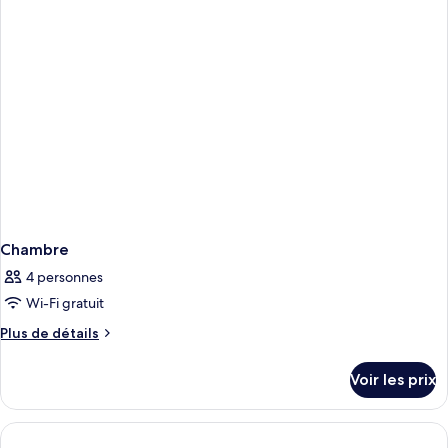
chambre
grand
Suite
lit,
Studio,
cuisine
1
grand
lit,
cuisine
Chambre
4 personnes
Wi-Fi gratuit
Plus
Plus de détails
de
détails
Voir les prix
sur
le
type
de