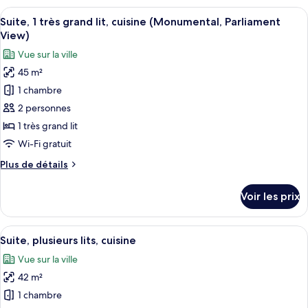
très
type
Afficher
Une chambre moderne comprenant un lit
grand
7
de
Suite, 1 très grand lit, cuisine (Monumental, Parliament
toutes
lit
chambre
View)
Suite,
les
et
Vue sur la ville
1
photos
1
très
45 m²
pour
canapé-
grand
1 chambre
ce
lit
lit,
et
type
2 personnes
cuisine
1
de
1 très grand lit
canapé-
chambre :
lit,
Wi-Fi gratuit
Suite,
cuisine
Plus
Plus de détails
1
de
très
détails
Voir les prix
sur
grand
le
lit,
type
Afficher
Un lit avec une literie blanche et des or
cuisine
9
de
Suite, plusieurs lits, cuisine
toutes
(Monumental,
chambre
Vue sur la ville
Suite,
les
Parliament
1
42 m²
photos
View)
très
pour
1 chambre
grand