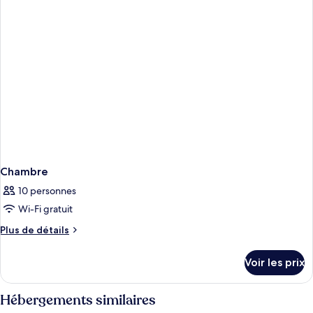
chambre
Chambre
Chambre
10 personnes
Wi-Fi gratuit
Plus
Plus de détails
de
détails
Voir les prix
sur
le
type
Hébergements similaires
de