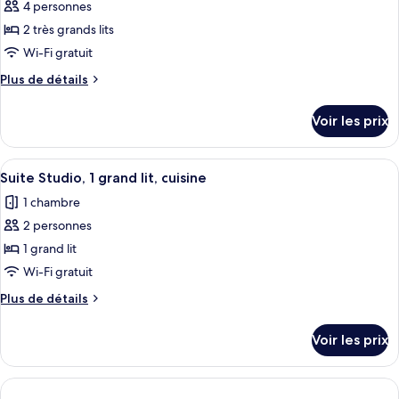
ce
lit,
4 personnes
cuisine
type
2 très grands lits
(Monumental,
de
Wi-Fi gratuit
Parliament
chambre :
View)
Plus
Plus de détails
Suite,
de
plusieurs
détails
Voir les prix
lits,
sur
le
cuisine
type
Afficher
Une chambre d’hôtel moderne comprenan
8
de
Suite Studio, 1 grand lit, cuisine
toutes
chambre
1 chambre
Suite,
les
plusieurs
2 personnes
photos
lits,
pour
1 grand lit
cuisine
ce
Wi-Fi gratuit
type
Plus
Plus de détails
de
de
chambre :
détails
Voir les prix
sur
Suite
le
Studio,
type
1
de