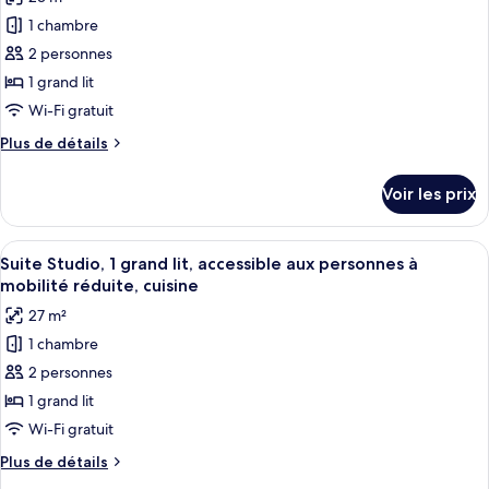
photos
cuisine
pour
1 chambre
ce
2 personnes
type
1 grand lit
de
Wi-Fi gratuit
chambre :
Plus
Plus de détails
Suite
de
Studio,
détails
Voir les prix
1
sur
le
grand
type
Afficher
Une cuisine moderne équipée d’un four 
lit,
8
de
Suite Studio, 1 grand lit, accessible aux personnes à
toutes
cuisine
chambre
mobilité réduite, cuisine
Suite
les
(Parliament
27 m²
Studio,
photos
View)
1
1 chambre
pour
grand
2 personnes
ce
lit,
cuisine
type
1 grand lit
(Parliament
de
Wi-Fi gratuit
View)
chambre :
Plus
Plus de détails
Suite
de