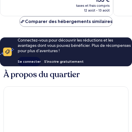
Bien,
41 avis
nouveau
51 avis
taxes et frais compris
prix
12 août - 13 août
est
de
Comparer des hébergements similaires
133 €
Connectez-vous pour découvrir les réductions et les
avantages dont vous pouvez bénéficier. Plus de récompenses
pour plus d’aventures !
Se connecter
S’inscrire gratuitement
À propos du quartier