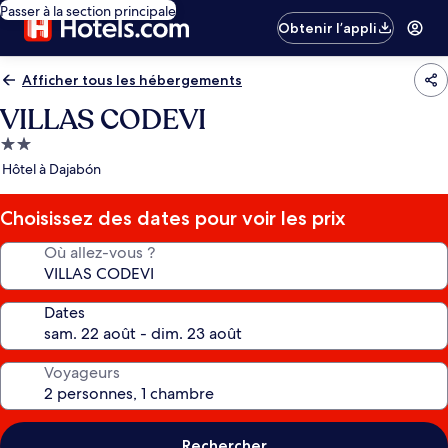
Passer à la section principale
Obtenir l’appli
Afficher tous les hébergements
VILLAS CODEVI
Hébergement
2.0 étoiles
Hôtel à Dajabón
Choisissez des dates pour voir les prix
Où allez-vous ?
Dates
Voyageurs
Rechercher