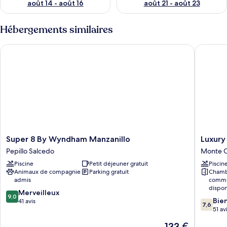
août 14 - août 16
août 21 - août 23
Hébergements similaires
Super 8 By Wyndham Manzanillo
Luxury C
Super
Luxury
Super 8 By Wyndham Manzanillo
Luxury
8
Chic
Pepillo Salcedo
Monte Cr
By
Hotel
Piscine
Petit déjeuner gratuit
Piscin
Wyndham
Monte
Animaux de compagnie
Parking gratuit
Chamb
Manzanillo
Cristi
admis
commu
Pepillo
dispon
9.0
Salcedo
Merveilleux
9,0
7.6
Bie
sur
41 avis
7,6
sur
51 av
10,
10,
Merveilleux,
Le
133 €