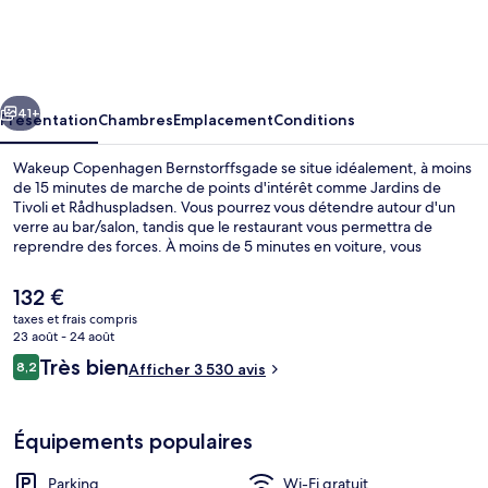
Copenhagen
Bernstorffsgade
cédent
Suivant
41+
Présentation
Chambres
Emplacement
Conditions
Wakeup Copenhagen Bernstorffsgade se situe idéalement, à moins
de 15 minutes de marche de points d'intérêt comme Jardins de
Tivoli et Rådhuspladsen. Vous pourrez vous détendre autour d'un
verre au bar/salon, tandis que le restaurant vous permettra de
reprendre des forces. À moins de 5 minutes en voiture, vous
trouverez aussi des sites comme Strøget et Nyhavn. Les autres
voyageurs apprécient l'emplacement central pour les visites
Le
132 €
touristiques, mais aussi pour la courte distance par rapport aux
prix
taxes et frais compris
transports publics : Station de S-tog Vesterport se situe à 12 min à
actuel
23 août - 24 août
pied et Station de métro Rådhuspladsen, à 14 min de marche.
Hall
est
Avis
Très bien
8,2
Afficher 3 530 avis
de
8,2 sur 10
voyageurs
132 €.
Équipements populaires
Parking
Wi-Fi gratuit