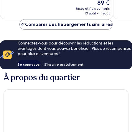
Le
89 €
7 635 avis
2 172 avi
nouveau
taxes et frais compris
prix
10 août - 11 août
est
de
Comparer des hébergements similaires
89 €
Connectez-vous pour découvrir les réductions et les
avantages dont vous pouvez bénéficier. Plus de récompenses
pour plus d’aventures !
Se connecter
S’inscrire gratuitement
À propos du quartier