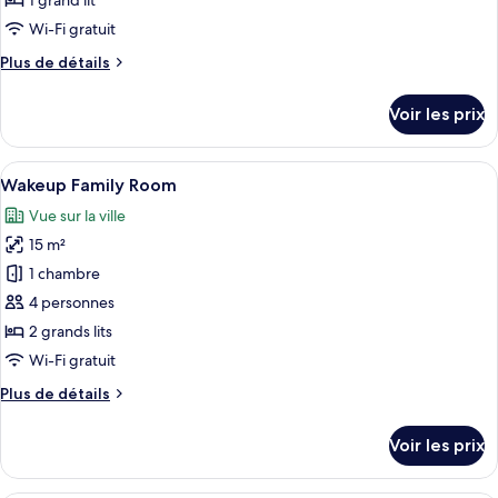
1 grand lit
Refundable
type
Wi-Fi gratuit
de
Plus
Plus de détails
chambre :
de
Wakeup
détails
Voir les prix
sur
Standard
le
Non
type
Afficher
Une chambre d’hôtel de taille réduite,
Refundable
6
de
Wakeup Family Room
toutes
chambre
Vue sur la ville
Wakeup
les
Standard
15 m²
photos
Non
pour
1 chambre
Refundable
ce
4 personnes
type
2 grands lits
de
Wi-Fi gratuit
chambre :
Plus
Plus de détails
Wakeup
de
Family
détails
Voir les prix
Room
sur
le
type