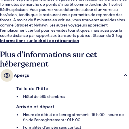
15 minutes de marche de points d'intérêt comme Jardins de Tivoli et
Rådhuspladsen. Vous pourrez vous détendre autour d'un verre au
bar/salon, tandis que le restaurant vous permettra de reprendre des
forces. À moins de 5 minutes en voiture, vous trouverez aussi des sites
comme Strøget et Nyhavn. Les autres voyageurs apprécient
l'emplacement central pour les visites touristiques, mais aussi pour la
courte distance par rapport aux transports publics : Station de S-tog
Vesterport se situe à 12 min à pied et Station de métro Rådhuspladsen, à
Informations sur le droit de rétractation
14 min de marche.
Plus d’informations sur cet
hébergement
Aperçu
Taille de l'hôtel
Hôtel de 585 chambres
Arrivée et départ
Heure de début de l'enregistrement : 15 h 00 ; heure de
fin de l'enregistrement : 01 h 00.
Formalités d'arrivée sans contact