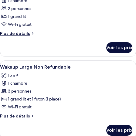
pour
1 chambre
ce
2 personnes
type
1 grand lit
de
Wi-Fi gratuit
chambre :
Plus
Plus de détails
Wakeup
de
Heaven,
détails
Voir les prix
Partial
sur
le
Habourview
type
Afficher
Une chambre d’hôtel moderne équipée d
Non
6
de
Wakeup Large Non Refundable
toutes
Refundable
chambre
15 m²
Wakeup
les
Heaven,
1 chambre
photos
Partial
pour
3 personnes
Habourview
ce
Non
1 grand lit et 1 futon (1 place)
Refundable
type
Wi-Fi gratuit
de
Plus
Plus de détails
chambre :
de
Wakeup
détails
Voir les prix
sur
Large