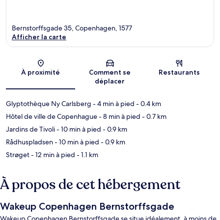
Bernstorffsgade 35, Copenhagen, 1577
Afficher la carte
Carte
À proximité
Comment se
Restaurants
déplacer
Glyptothèque Ny Carlsberg
- 4 min à pied
- 0.4 km
Hôtel de ville de Copenhague
- 8 min à pied
- 0.7 km
Jardins de Tivoli
- 10 min à pied
- 0.9 km
Rådhuspladsen
- 10 min à pied
- 0.9 km
Strøget
- 12 min à pied
- 1.1 km
À propos de cet hébergement
Wakeup Copenhagen Bernstorffsgade
Wakeup Copenhagen Bernstorffsgade se situe idéalement, à moins de