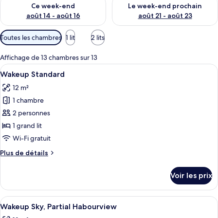
Vérifier la disponibilité pour ce week-end août 14 - août 16
Vérifier la disponibilité pour
Ce week-end
Le week-end prochain
août 14 - août 16
août 21 - août 23
Filtres
Toutes les chambres
1 lit
2 lits
disponibles
pour
Affichage de 13 chambres sur 13
les
Afficher
Une chambre d’hôtel moderne équipée d’
5
Wakeup Standard
chambres
toutes
12 m²
les
1 chambre
photos
pour
2 personnes
ce
1 grand lit
type
Wi-Fi gratuit
de
Plus
Plus de détails
chambre :
de
Wakeup
détails
Voir les prix
sur
Standard
le
type
Afficher
Une chambre d’hôtel moderne équipée d’
5
de
Wakeup Sky, Partial Habourview
toutes
chambre