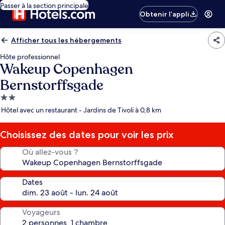
Passer à la section principale
Obtenir l’appli
Afficher tous les hébergements
Hôte professionnel
Wakeup Copenhagen
Bernstorffsgade
Hébergement
2.0 étoiles
Hôtel avec un restaurant - Jardins de Tivoli à 0,8 km
Choisissez des dates pour voir les prix
Où allez-vous ?
Dates
Voyageurs