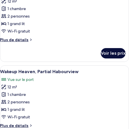
12 m²
Wakeup
les
Standard
1 chambre
photos
pour
2 personnes
ce
1 grand lit
type
Wi-Fi gratuit
de
Plus
Plus de détails
chambre :
de
Wakeup
détails
Voir les prix
sur
Sky,
le
Partial
type
Afficher
Une chambre d’hôtel moderne équipée d
Habourview
6
de
Wakeup Heaven, Partial Habourview
toutes
chambre
Vue sur le port
Wakeup
les
Sky,
12 m²
photos
Partial
pour
1 chambre
Habourview
ce
2 personnes
type
1 grand lit
de
Wi-Fi gratuit
chambre :
Plus
Plus de détails
Wakeup