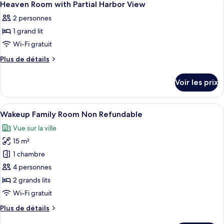
1
Room
de
Heaven Room with Partial Harbor View
toutes
chambre
with
2 personnes
Sky
les
Partial
Room
1 grand lit
photos
Harbor
with
pour
Wi-Fi gratuit
Partial
View
ce
Harbor
Plus
Plus de détails
View
type
de
détails
de
Voir les prix
sur
chambre :
le
Heaven
type
Afficher
Une chambre d’hôtel de taille réduite,
6
Room
de
Wakeup Family Room Non Refundable
toutes
chambre
with
Vue sur la ville
Heaven
les
Partial
Room
15 m²
photos
Harbor
with
pour
1 chambre
Partial
View
ce
Harbor
4 personnes
View
type
2 grands lits
de
Wi-Fi gratuit
chambre :
Plus
Plus de détails
Wakeup
de
Family