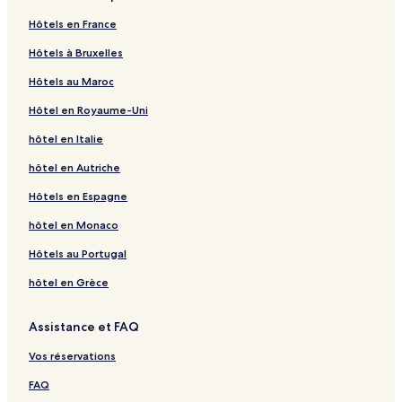
!…😒 horaires très stricts pour les repas - repas du soir peu varié
Hôtels en France
et pas très copieux même pour nous qui ne sommes pas de gros
mangeurs …dommage car les 2 employés Gisèle et Éric sont
Hôtels à Bruxelles
sympas, l’emplacement très agréable, à noter également les
excursions un peu chères par rapport aux autres îles des
Hôtels au Maroc
Tuamotu.ne sommes pas compliqués pourtant mais ne
retournerons pas là !!
Hôtel en Royaume-Uni
hôtel en Italie
hôtel en Autriche
Hôtels en Espagne
hôtel en Monaco
Hôtels au Portugal
hôtel en Grèce
Assistance et FAQ
Vos réservations
FAQ