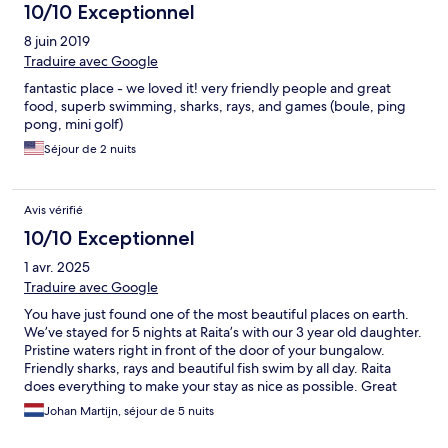
10/10 Exceptionnel
8 juin 2019
Traduire avec Google
fantastic place - we loved it! very friendly people and great
food, superb swimming, sharks, rays, and games (boule, ping
pong, mini golf)
Séjour de 2 nuits
Avis vérifié
10/10 Exceptionnel
1 avr. 2025
Traduire avec Google
You have just found one of the most beautiful places on earth.
We’ve stayed for 5 nights at Raita’s with our 3 year old daughter.
Pristine waters right in front of the door of your bungalow.
Friendly sharks, rays and beautiful fish swim by all day. Raita
does everything to make your stay as nice as possible. Great
food and fresh fish! We did a snorkelling, fishing, picnic tour by
Johan Martijn, séjour de 5 nuits
boat which was really incredible. The bungalows are simple, but
that’s all you need over there. All for reasonable prices. A must