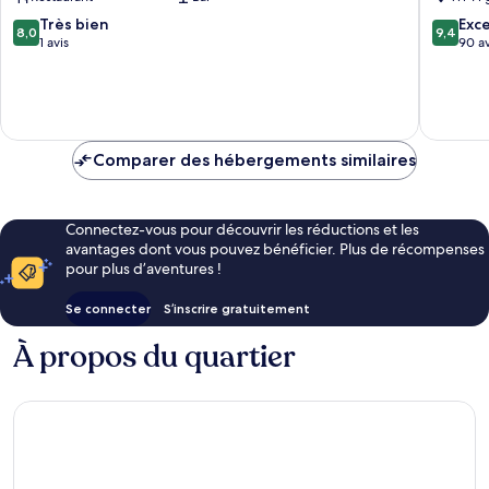
Anaa
Bora
8.0
9.4
Très bien
Exc
8,0
9,4
sur
sur
1 avis
90 av
10,
10,
Très
Exceptio
bien,
90 avis
1 avis
Comparer des hébergements similaires
Connectez-vous pour découvrir les réductions et les
avantages dont vous pouvez bénéficier. Plus de récompenses
pour plus d’aventures !
Se connecter
S’inscrire gratuitement
À propos du quartier