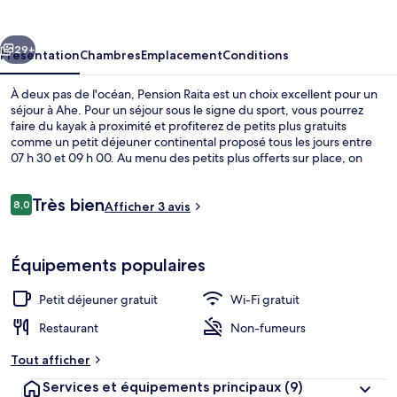
cédent
Suivant
29+
Présentation
Chambres
Emplacement
Conditions
À deux pas de l'océan, Pension Raita est un choix excellent pour un
séjour à Ahe. Pour un séjour sous le signe du sport, vous pourrez
faire du kayak à proximité et profiterez de petits plus gratuits
comme un petit déjeuner continental proposé tous les jours entre
07 h 30 et 09 h 00. Au menu des petits plus offerts sur place, on
trouve une terrasse et un jardin. Sympa non ?
Avis
Très bien
8,0
Afficher 3 avis
8,0 sur 10
voyageurs
Plage, sable blanc, kayak
Équipements populaires
Petit déjeuner gratuit
Wi-Fi gratuit
Restaurant
Non-fumeurs
Tout afficher
Services et équipements principaux
(9)