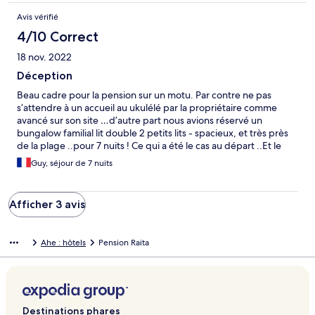
do if you like to go off track to a beautiful quiet place. We hope
Avis vérifié
to come back someday!
4/10 Correct
18 nov. 2022
Déception
Beau cadre pour la pension sur un motu. Par contre ne pas
s’attendre à un accueil au ukulélé par la propriétaire comme
avancé sur son site …d’autre part nous avions réservé un
bungalow familial lit double 2 petits lits - spacieux, et très près
de la plage ..pour 7 nuits ! Ce qui a été le cas au départ ..Et le
jour 3 on nous a dit d’un ton autoritaire et devant tout le monde
Guy, séjour de 7 nuits
à table ! avoir besoin de notre bungalow ! Nous avons dû
déménager malgré notre reticence ..pour les 5 nuits restantes
dans un petit bungalow situé en retrait de la plage - près des
Afficher 3 avis
différentes installations de logistique -récup eau, bouteilles de
gaz panneaux solaires- débarras divers …😒environnement pas
très sympa, juste la place de faire le tour du lit- environ 10 m2,
Ahe : hôtels
Pension Raita
pas de moustiquaire pas de penderie pour linge - petite salle
d’eau avec porte mais communiquant par le haut de la paroi 😒
et aucune compensation de prix lorsque nous avons osé
évoquer le sujet !!!! pour ce changement qui nous a vraiment
déçus et qui a gâché notre séjour !….au niveau petit déjeuner :
très très léger et ! très étonnant et déplaisant : pain déjà beurré
Destinations phares