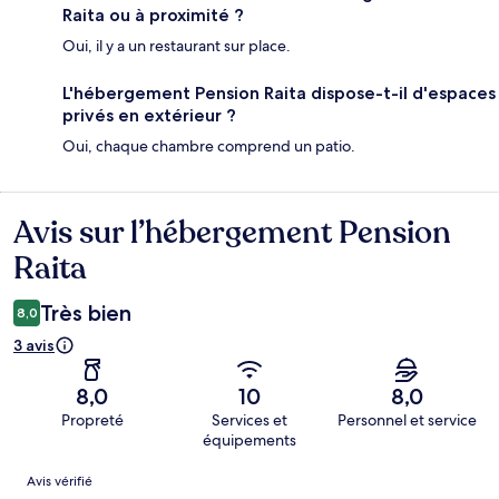
Raita ou à proximité ?
Oui, il y a un restaurant sur place.
L'hébergement Pension Raita dispose-t-il d'espaces
privés en extérieur ?
Oui, chaque chambre comprend un patio.
Avis sur l’hébergement Pension
Avis
Raita
Très bien
8,0
3 avis
8,0
10
8,0
Propreté
Services et
Personnel et service
équipements
Avis
Avis vérifié