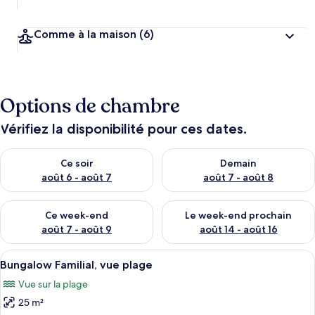
Comme à la maison
(6)
Options de chambre
Vérifiez la disponibilité pour ces dates.
Vérifier la disponibilité pour ce soir août 6 - août 7
Vérifier la disponibilité pour 
Ce soir
Demain
août 6 - août 7
août 7 - août 8
Vérifier la disponibilité pour ce week-end août 7 - août 9
Vérifier la disponibilité pour 
Ce week-end
Le week-end prochain
août 7 - août 9
août 14 - août 16
Afficher
Bungalow Familial, vue plage | Coffres-
7
Bungalow Familial, vue plage
toutes
Vue sur la plage
les
25 m²
photos