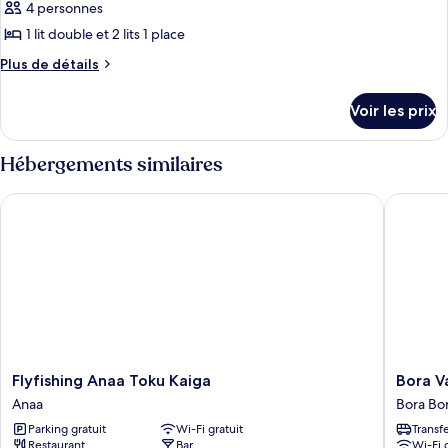
pour
4 personnes
ce
1 lit double et 2 lits 1 place
type
Plus
Plus de détails
de
de
chambre :
détails
Voir les prix
sur
Bungalow
le
Familial,
type
Hébergements similaires
vue
de
chambre
plage
Flyfishing Anaa Toku Kaiga
Bora Vai
Bungalow
Familial,
vue
plage
Flyfishing
Bora
Flyfishing Anaa Toku Kaiga
Bora V
Anaa
Vaite
Anaa
Bora Bo
Toku
Lodge
Parking gratuit
Wi-Fi gratuit
Transf
Kaiga
Bora
Restaurant
Bar
Wi-Fi 