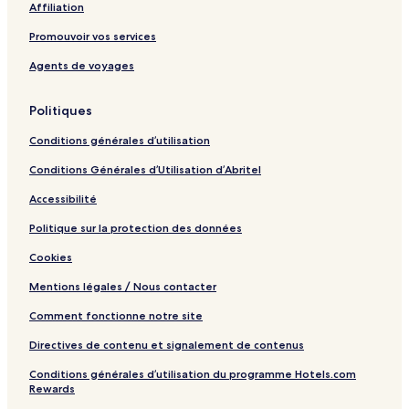
Affiliation
n
I
Promouvoir vos services
n
d
Agents de voyages
i
v
Politiques
i
d
Conditions générales d’utilisation
u
a
Conditions Générales d’Utilisation d’Abritel
l
s
Accessibilité
R
e
Politique sur la protection des données
t
Cookies
r
e
Mentions légales / Nous contacter
a
t
Comment fonctionne notre site
s
Directives de contenu et signalement de contenus
Conditions générales d’utilisation du programme Hotels.com
Rewards