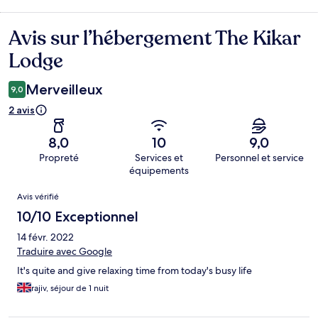
Avis sur l’hébergement The Kikar
Avis
Lodge
Merveilleux
9,0
2 avis
8,0
10
9,0
Propreté
Services et
Personnel et service
équipements
Avis
Avis vérifié
10/10 Exceptionnel
14 févr. 2022
Traduire avec Google
It's quite and give relaxing time from today's busy life
rajiv, séjour de 1 nuit