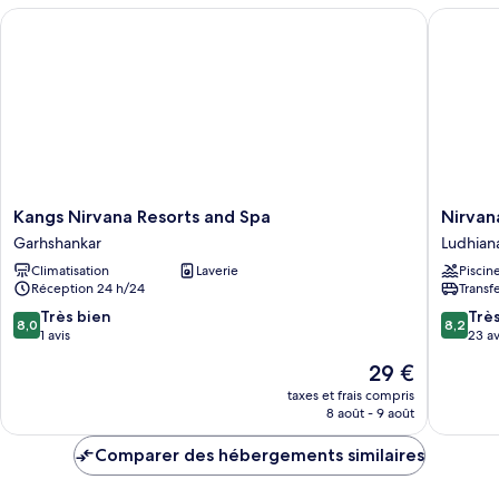
Kangs Nirvana Resorts and Spa
Nirvana 
Kangs
Nirvana
Kangs Nirvana Resorts and Spa
Nirvan
Nirvana
Luxury
Garhshankar
Ludhian
Resorts
Hotel
Climatisation
Laverie
Piscin
and
Ludhian
Réception 24 h/24
Transf
Spa
Ludhian
Garhshankar
8.0
8.2
Très bien
Trè
8,0
8,2
sur
sur
1 avis
23 av
10,
10,
Le
29 €
Très
Très
nouveau
bien,
bien,
taxes et frais compris
prix
8 août - 9 août
1 avis
23 avis
est
de
Comparer des hébergements similaires
29 €