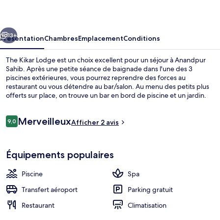
Lodge
cédent
Suivant
13+
Présentation
Chambres
Emplacement
Conditions
The Kikar Lodge est un choix excellent pour un séjour à Anandpur
Sahib. Après une petite séance de baignade dans l'une des 3
piscines extérieures, vous pourrez reprendre des forces au
restaurant ou vous détendre au bar/salon. Au menu des petits plus
offerts sur place, on trouve un bar en bord de piscine et un jardin.
Sympa non ?
Avis
Merveilleux
9,0
Afficher 2 avis
9,0 sur 10
voyageurs
Suite, 1 lit double, non-fumeurs, vue j
Équipements populaires
Piscine
Spa
Transfert aéroport
Parking gratuit
Restaurant
Climatisation