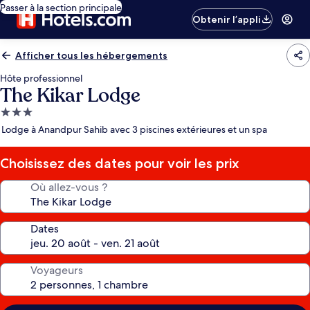
Passer à la section principale
Obtenir l’appli
Afficher tous les hébergements
Hôte professionnel
The Kikar Lodge
Hébergement
3.0 étoiles
Lodge à Anandpur Sahib avec 3 piscines extérieures et un spa
Choisissez des dates pour voir les prix
Où allez-vous ?
Dates
Voyageurs