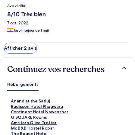
Avis vérifié
8/10 Très bien
7 oct. 2022
Jasbir, séjour de 1 nuit
Afficher 2 avis
Continuez vos recherches
Hébergements
L
Anand at the Satluj
i
L
Radisson Hotel Phagwara
e
i
L
Continent Hotel Nawanshar
n
e
i
L
G SQUARE Rooms
o
n
e
i
L
Amritara Olive Trotter
u
o
n
e
i
L
Mc B&B Hostel Ropar
v
u
o
n
e
i
L
The Regent Hotel