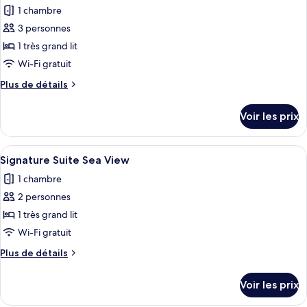
chambre
View
1 chambre
Standard
les
Room
3 personnes
photos
Land
pour
1 très grand lit
View
ce
Wi-Fi gratuit
type
Plus
Plus de détails
de
de
chambre :
détails
Voir les prix
sur
One
le
Bedroom
type
Afficher
Un salon moderne doté d’un grand télé
Suite
9
de
Signature Suite Sea View
toutes
chambre
Sea
1 chambre
One
les
View
Bedroom
2 personnes
photos
Suite
pour
1 très grand lit
Sea
ce
View
Wi-Fi gratuit
type
Plus
Plus de détails
de
de
chambre :
détails
Voir les prix
sur
Signature
le