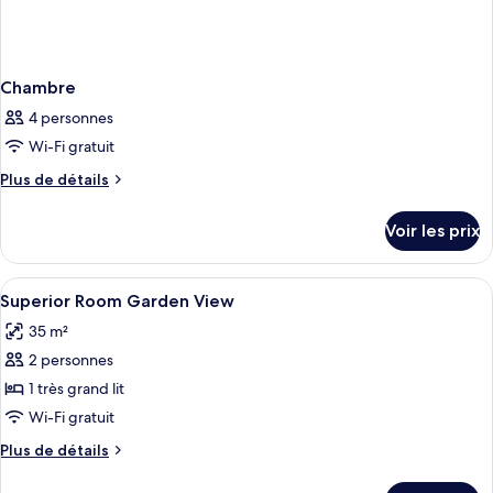
Chambre
4 personnes
Wi-Fi gratuit
Plus
Plus de détails
de
détails
Voir les prix
sur
le
type
Afficher
Une chambre moderne avec un lit, un 
7
de
Superior Room Garden View
toutes
chambre
35 m²
Chambre
les
2 personnes
photos
pour
1 très grand lit
ce
Wi-Fi gratuit
type
Plus
Plus de détails
de
de
chambre :
détails