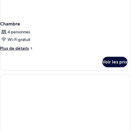
Chambre
4 personnes
Wi-Fi gratuit
Plus
Plus de détails
de
détails
Voir les prix
sur
le
type
de
chambre
Chambre