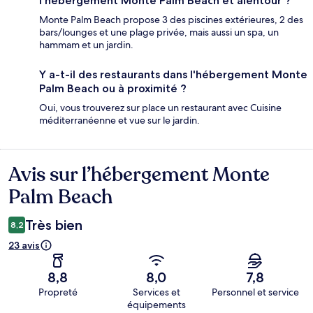
l'hébergement Monte Palm Beach et alentour ?
Monte Palm Beach propose 3 des piscines extérieures, 2 des
bars/lounges et une plage privée, mais aussi un spa, un
hammam et un jardin.
Y a-t-il des restaurants dans l'hébergement Monte
Palm Beach ou à proximité ?
Oui, vous trouverez sur place un restaurant avec Cuisine
méditerranéenne et vue sur le jardin.
Avis sur l’hébergement Monte
Avis
Palm Beach
Très bien
8,2
23 avis
8,8
8,0
7,8
Propreté
Services et
Personnel et service
équipements