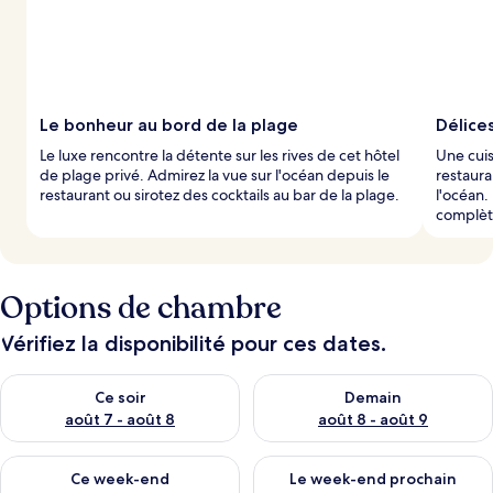
Le bonheur au bord de la plage
Délices
Le luxe rencontre la détente sur les rives de cet hôtel
Une cui
de plage privé. Admirez la vue sur l'océan depuis le
restaura
restaurant ou sirotez des cocktails au bar de la plage.
l'océan.
complète
Options de chambre
Vérifiez la disponibilité pour ces dates.
Vérifier la disponibilité pour ce soir août 7 - août 8
Vérifier la disponibilité pour 
Ce soir
Demain
août 7 - août 8
août 8 - août 9
Vérifier la disponibilité pour ce week-end août 7 - août 9
Vérifier la disponibilité pour 
Ce week-end
Le week-end prochain