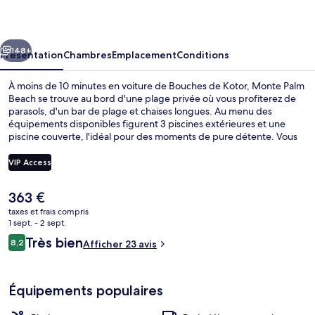
Beach
cédent
Suivant
148+
Présentation
Chambres
Emplacement
Conditions
À moins de 10 minutes en voiture de Bouches de Kotor, Monte Palm
Beach se trouve au bord d'une plage privée où vous profiterez de
parasols, d'un bar de plage et chaises longues. Au menu des
équipements disponibles figurent 3 piscines extérieures et une
piscine couverte, l'idéal pour des moments de pure détente. Vous
pourrez également prendre soin de vous au spa grâce à des
massages aux pierres chaudes, des soins d'aromathérapie et un
VIP Access
service de manucure et pédicure. Le restaurant est idéal pour
manger un bout, à moins que vous ne préfériez prendre une
Le
363 €
boisson fraiche au bar en bord de piscine. Cet hôtel de luxe abrite
Vue depuis l’hébergement
prix
en outre 2 bars/lounges, une salle de fitness et un sauna. Les autres
taxes et frais compris
actuel
1 sept. - 2 sept.
voyageurs ne disent que du bien en ce qui concerne le personnel
est
attentionné.
Avis
Très bien
8,2
Afficher 23 avis
de
8,2 sur 10
voyageurs
363 €.
Équipements populaires