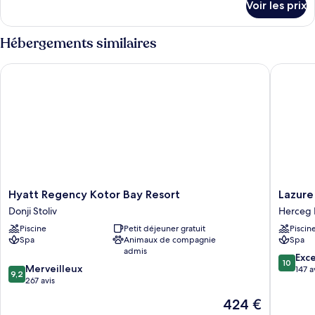
Voir les prix
sur
Superior
le
Room
type
Hébergements similaires
Garden
de
chambre
View
Hyatt Regency Kotor Bay Resort
Lazure H
Superior
Room
Garden
View
Hyatt
Lazure
Hyatt Regency Kotor Bay Resort
Lazure
Regency
Hotel
Donji Stoliv
Herceg 
Kotor
and
Piscine
Petit déjeuner gratuit
Piscin
Bay
Marina
Spa
Animaux de compagnie
Spa
Resort
Herceg
admis
Donji
Novi
10.0
Exc
10
9.2
Stoliv
Merveilleux
sur
147 a
9,2
sur
267 avis
10,
10,
Exceptio
Le
424 €
Merveilleux,
147 avis
nouveau