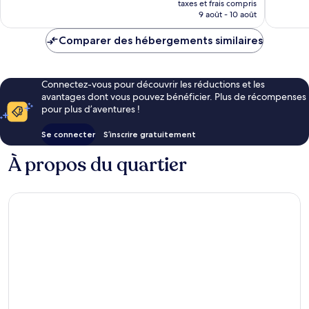
267 avis
taxes et frais compris
prix
9 août - 10 août
est
de
Comparer des hébergements similaires
424 €
Connectez-vous pour découvrir les réductions et les
avantages dont vous pouvez bénéficier. Plus de récompenses
pour plus d’aventures !
Se connecter
S’inscrire gratuitement
À propos du quartier