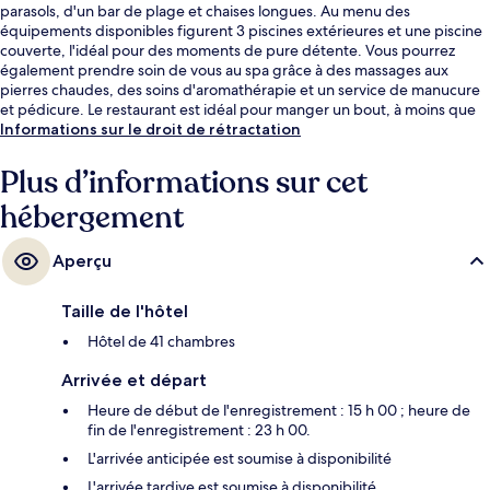
parasols, d'un bar de plage et chaises longues. Au menu des
équipements disponibles figurent 3 piscines extérieures et une piscine
couverte, l'idéal pour des moments de pure détente. Vous pourrez
également prendre soin de vous au spa grâce à des massages aux
pierres chaudes, des soins d'aromathérapie et un service de manucure
et pédicure. Le restaurant est idéal pour manger un bout, à moins que
vous ne préfériez prendre une boisson fraiche au bar en bord de
Informations sur le droit de rétractation
piscine. Cet hôtel de luxe abrite en outre 2 bars/lounges, une salle de
fitness et un sauna. Les autres voyageurs ne disent que du bien en ce
Plus d’informations sur cet
qui concerne le personnel attentionné.
hébergement
Aperçu
Taille de l'hôtel
Hôtel de 41 chambres
Arrivée et départ
Heure de début de l'enregistrement : 15 h 00 ; heure de
fin de l'enregistrement : 23 h 00.
L'arrivée anticipée est soumise à disponibilité
L'arrivée tardive est soumise à disponibilité