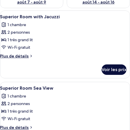
août 7 - août 9
août 14 - août 16
Afficher
Une chambre moderne avec un lit, des t
3
Superior Room with Jacuzzi
toutes
1 chambre
les
2 personnes
photos
pour
1 très grand lit
ce
Wi-Fi gratuit
type
Plus
Plus de détails
de
de
chambre :
détails
Voir les prix
sur
Superior
le
Room
type
Afficher
Une chambre d’hôtel moderne avec un g
with
3
de
Superior Room Sea View
toutes
chambre
Jacuzzi
1 chambre
Superior
les
Room
2 personnes
photos
with
pour
1 très grand lit
Jacuzzi
ce
Wi-Fi gratuit
type
Plus
Plus de détails