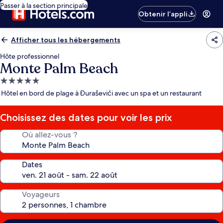
Passer à la section principale
Obtenir l’appli
Afficher tous les hébergements
Hôte professionnel
Monte Palm Beach
Hébergement
5.0 étoiles
Hôtel en bord de plage à Đuraševići avec un spa et un restaurant
Choisissez des dates pour voir les prix
Où allez-vous ?
Dates
Voyageurs