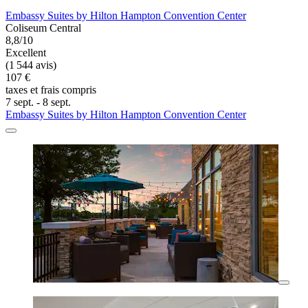
Embassy Suites by Hilton Hampton Convention Center
Coliseum Central
8,8/10
Excellent
(1 544 avis)
107 €
taxes et frais compris
7 sept. - 8 sept.
Embassy Suites by Hilton Hampton Convention Center