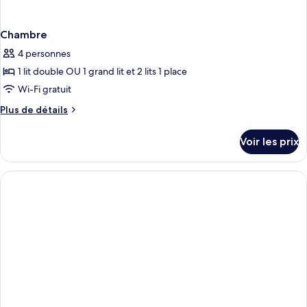
Chambre
4 personnes
1 lit double OU 1 grand lit et 2 lits 1 place
Wi-Fi gratuit
Plus
Plus de détails
de
détails
Voir les prix
sur
le
type
de
chambre
Chambre