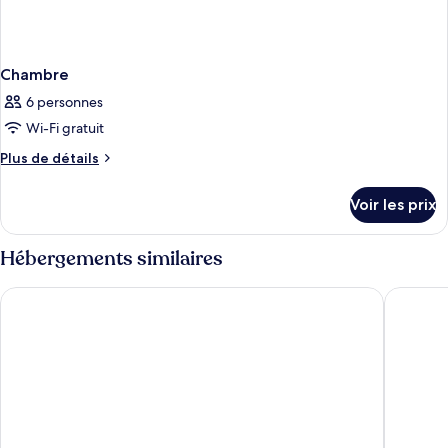
Chambre
6 personnes
Wi-Fi gratuit
Plus
Plus de détails
de
détails
Voir les prix
sur
le
type
Hébergements similaires
de
chambre
Aurora Igloo South
Stracta 
Chambre