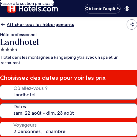
Passer à la section principale
Obtenir l’appli
Afficher tous les hébergements
Hôte professionnel
Landhotel
Hébergement
3.5 étoiles
Hôtel dans les montagnes à Rangárþing ytra avec un spa et un
restaurant
Choisissez des dates pour voir les prix
Où allez-vous ?
Dates
Voyageurs