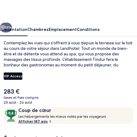
cédent
Suivant
131+
Présentation
Chambres
Emplacement
Conditions
Contemplez les vues qui s'offrent à vous depuis la terrasse sur le toit
au cours de votre séjour dans Landhotel. Tout un monde de bien-
être et de détente vous attend au spa, qui vous propose des
massages des tissus profonds. L'établissement Tindur fera le
bonheur des gastronomes au moment du petit déjeuner, du
déjeuner et du dîner. Au menu des petits plus offerts sur place, on
trouve un bar / salon, une salle de fitness et un bain à remous.
VIP Access
Sympa non ?
Le
283 €
Baignoire à jets
prix
taxes et frais compris
actuel
25 août - 26 août
est
Avis
9,4
Coup de cœur
de
voyageurs
L
sur
Les hébergements les mieux notés par les voyageurs
283 €.
e
Afficher 187 avis
10,
s
Coup
de