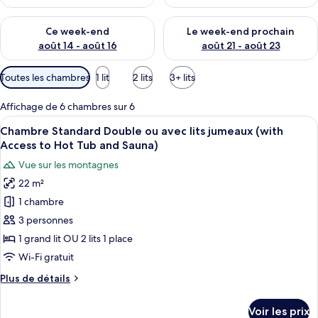
t
é
Vérifier la disponibilité pour ce week-end août 14 - août 16
Vérifier la disponibilité pour
s
Ce week-end
Le week-end prochain
août 14 - août 16
août 21 - août 23
p
a
Filtres
Toutes les chambres
1 lit
2 lits
3+ lits
r
disponibles
pour
l
Affichage de 6 chambres sur 6
les
e
Afficher
Une chambre d’hôtel équipée d’un lit, d
21
Chambre Standard Double ou avec lits jumeaux (with
chambres
s
toutes
Access to Hot Tub and Sauna)
les
v
Vue sur les montagnes
o
photos
y
22 m²
pour
a
1 chambre
ce
g
type
3 personnes
e
u
de
1 grand lit OU 2 lits 1 place
r
chambre :
Wi-Fi gratuit
s
Chambre
Plus
Plus de détails
Standard
de
Double
détails
Voir les prix
sur