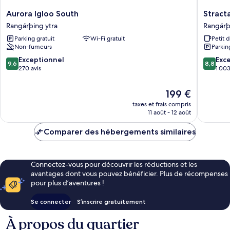
Aurora
Stracta
Aurora Igloo South
Stract
Igloo
Hotel
Rangárþing ytra
Rangárþ
South
Rangárþ
Parking gratuit
Wi-Fi gratuit
Petit 
Rangárþing
ytra
Non-fumeurs
Parkin
ytra
9.6
8.8
Exceptionnel
Exce
9,6
8,8
sur
sur
270 avis
1 003
10,
10,
Exceptionnel,
Excellen
Le
199 €
270 avis
1 003 av
nouveau
taxes et frais compris
prix
11 août - 12 août
est
de
Comparer des hébergements similaires
199 €
Connectez-vous pour découvrir les réductions et les
avantages dont vous pouvez bénéficier. Plus de récompenses
pour plus d’aventures !
Se connecter
S’inscrire gratuitement
À propos du quartier