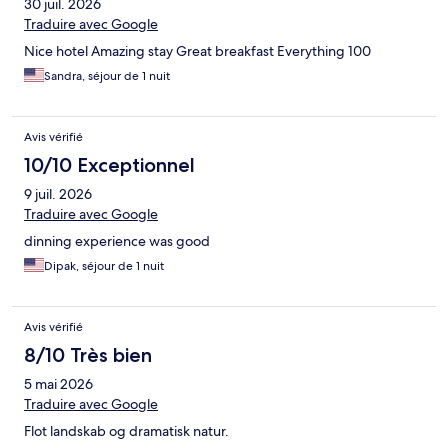
30 juil. 2026
établissements de bon niveau sur la route du Landmannalaugar
et quand on rentre d'une randonnée de plusieurs heures, c'est
Traduire avec Google
bien agréable.
Nice hotel Amazing stay Great breakfast Everything 100
Sandra, séjour de 1 nuit
Avis vérifié
10/10 Exceptionnel
9 juil. 2026
Traduire avec Google
dinning experience was good
Dipak, séjour de 1 nuit
Avis vérifié
8/10 Très bien
5 mai 2026
Traduire avec Google
Flot landskab og dramatisk natur.