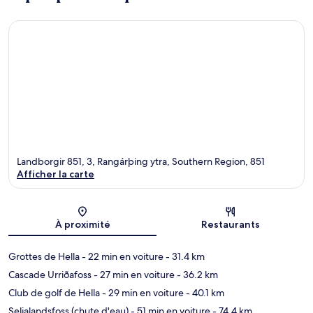
Landborgir 851, 3, Rangárþing ytra, Southern Region, 851
Afficher la carte
Carte
À proximité
Restaurants
Grottes de Hella
- 22 min en voiture
- 31.4 km
Cascade Urriðafoss
- 27 min en voiture
- 36.2 km
Club de golf de Hella
- 29 min en voiture
- 40.1 km
Seljalandsfoss (chute d'eau)
- 51 min en voiture
- 74.4 km