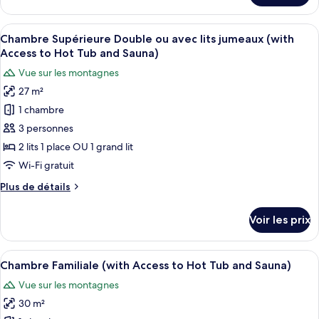
ou
le
avec
type
Afficher
Une chambre d’hôtel avec un lit, un bu
lits
17
de
Chambre Supérieure Double ou avec lits jumeaux (with
toutes
jumeaux
chambre
Access to Hot Tub and Sauna)
Chambre
les
(with
Vue sur les montagnes
Standard
photos
Access
Double
27 m²
pour
to
ou
1 chambre
ce
avec
Hot
lits
type
3 personnes
Tub
jumeaux
de
and
2 lits 1 place OU 1 grand lit
(with
chambre :
Sauna)
Access
Wi-Fi gratuit
Chambre
to
Plus
Plus de détails
Hot
Supérieure
de
Tub
Double
détails
and
Voir les prix
sur
ou
Sauna)
le
avec
type
Afficher
Une chambre d’hôtel comprenant un lit
lits
19
de
Chambre Familiale (with Access to Hot Tub and Sauna)
toutes
jumeaux
chambre
Vue sur les montagnes
Chambre
les
(with
Supérieure
30 m²
photos
Access
Double