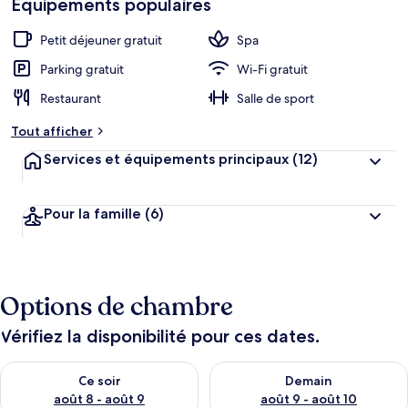
Équipements populaires
h
cœur
é
b
Petit déjeuner gratuit
Spa
e
r
Parking gratuit
Wi-Fi gratuit
g
Restaurant
Salle de sport
e
m
Tout afficher
e
n
Services et équipements principaux
(12)
t
s
Pour la famille
(6)
l
e
s
m
Options de chambre
i
e
u
Vérifiez la disponibilité pour ces dates.
x
Vérifier la disponibilité pour ce soir août 8 - août 9
Vérifier la disponibilité pour 
n
Ce soir
Demain
o
août 8 - août 9
août 9 - août 10