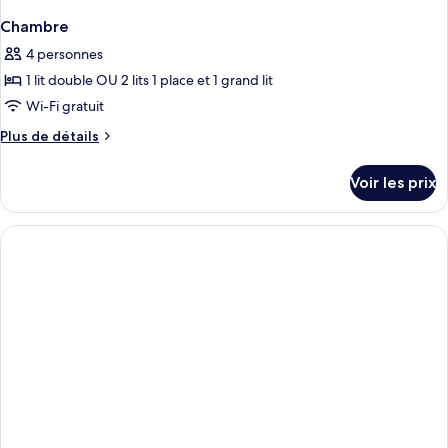
Chambre
4 personnes
1 lit double OU 2 lits 1 place et 1 grand lit
Wi-Fi gratuit
Plus
Plus de détails
de
détails
Voir les prix
sur
le
type
de
chambre
Chambre