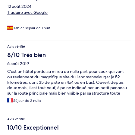
12 août 2024
Traduire avec Google
.
Xabier, séjour de 1 nuit
Avis vérifié
8/10 Très bien
6 août 2019
C'est un hôtel perdu au milieu de nulle part pour ceux qui vont
ou reviennent du magnifique site du Landmannalaugar (à 52
kilomètres, dont 35 de piste en 4x4 ou en bus). Ouvert depuis
deux mois, il est tout neuf, à peine indiqué par un petit panneau
sur la route principale mais bien visible par sa structure toute
noire. Il n'y a pas encore de véritable parking, mais une grande
Séjour de 2 nuits
étendue de cailloux et de poussières. Cela dit, l'hôtel est
confortable, fonctionnel et le restaurant très bon... mais pas
donné. Seul inconvénient constaté: il faisait trop chaud dans la
Avis vérifié
chambre, peut-être un problème de chauffage au sol, nous a-t-
on expliqué. En tout cas, le personnel est à l'écoute des
10/10 Exceptionnel
remarques. Dernier point: cet hôtel est l'un des très rares