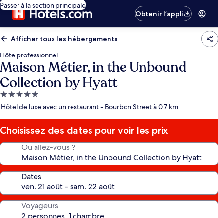
Passer à la section principale
Obtenir l’appli
Afficher tous les hébergements
Hôte professionnel
Maison Métier, in the Unbound
Collection by Hyatt
Hébergement
5.0 étoiles
Hôtel de luxe avec un restaurant - Bourbon Street à 0,7 km
Choisissez des dates pour voir les prix
Où allez-vous ?
Dates
Voyageurs