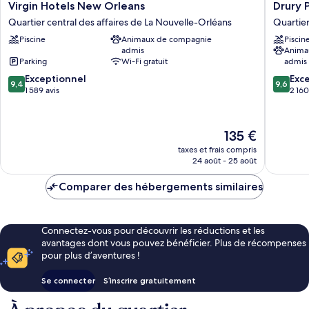
Virgin
Drury
Virgin Hotels New Orleans
Drury 
Hotels
Plaza
Quartier central des affaires de La Nouvelle-Orléans
Quartier
New
Hotel
Piscine
Animaux de compagnie
Piscin
Orleans
New
admis
Anima
Quartier
Orleans
Parking
Wi-Fi gratuit
admis
central
Quartier
9.4
9.6
des
Exceptionnel
central
Exc
9,4
9,6
sur
sur
affaires
1 589 avis
des
2 160
10,
10,
de
affaires
Exceptionnel,
Exceptio
La
de
1 589 avis
2 160 avi
Nouvelle-
La
Le
135 €
Orléans
Nouvell
nouveau
taxes et frais compris
Orléans
prix
24 août - 25 août
est
de
Comparer des hébergements similaires
135 €
Connectez-vous pour découvrir les réductions et les
avantages dont vous pouvez bénéficier. Plus de récompenses
pour plus d’aventures !
Se connecter
S’inscrire gratuitement