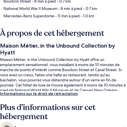
Bourbon Street
- 8 min à pied
- 0.7 km
National World War II Museum
- 8 min à pied
- 0.7 km
Mercedes-Benz Superdome
- 11 min à pied
- 1.0 km
À propos de cet hébergement
Maison Métier, in the Unbound Collection by
Hyatt
Maison Métier, in the Unbound Collection by Hyatt offre un
emplacement sensationnel, vous installant à moins de 10 minutes de
marche de points d'intérêt comme Bourbon Street et Canal Street. Si
vous avez un creux, faites une halte au restaurant, tandis qu'au
bar/salon, vous pourrez vous détendre autour d'un verre en fin de
journée. Cet hôtel de luxe se trouve également à moins de 10 minutes à
pied de National World War II Museum et de Caesars New Orleans
Informations sur le droit de rétractation
Casino. Les autres voyageurs adorent le personnel attentionné.
L'hébergement se situe à quelques minutes de marche des transports
Plus d’informations sur cet
publics. Là, Arrêt Saint Charles à Lafayette et Station de métro
Carondelet at Girod vous tendent les bras.
hébergement