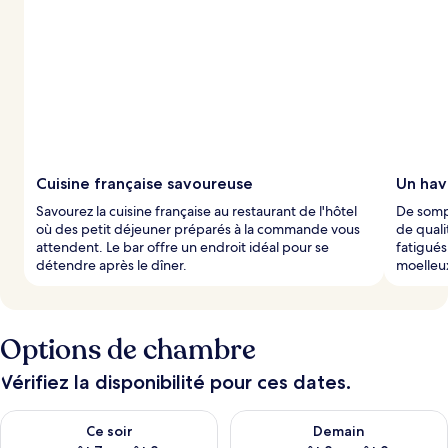
o
t
é
s
p
a
r
l
e
Cuisine française savoureuse
Un hav
s
Savourez la cuisine française au restaurant de l'hôtel
De sompt
où des petit déjeuner préparés à la commande vous
de quali
v
attendent. Le bar offre un endroit idéal pour se
fatigués
o
détendre après le dîner.
moelleu
y
a
g
e
Options de chambre
u
r
Vérifiez la disponibilité pour ces dates.
s
Vérifier la disponibilité pour ce soir août 7 - août 8
Vérifier la disponibilité pour 
Ce soir
Demain