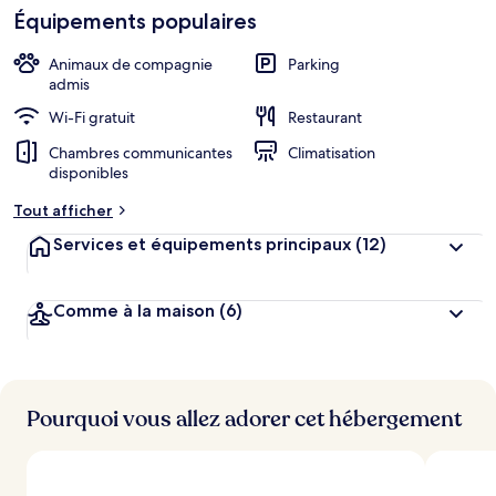
de
Équipements populaires
h
cœur
é
b
Animaux de compagnie
Parking
e
admis
r
Wi-Fi gratuit
Restaurant
g
e
Chambres communicantes
Climatisation
m
disponibles
e
n
Tout afficher
t
s
Services et équipements principaux
(12)
l
e
Comme à la maison
(6)
s
m
i
e
Pourquoi vous allez adorer cet hébergement
u
x
n