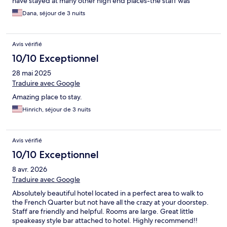
have stayed at many other high end places-the staff was
excellent. Not sure I’d make a special point to return but no
Dana, séjour de 3 nuits
major complaints.
Avis vérifié
10/10 Exceptionnel
28 mai 2025
Traduire avec Google
Amazing place to stay.
Hinrich, séjour de 3 nuits
Avis vérifié
10/10 Exceptionnel
8 avr. 2026
Traduire avec Google
Absolutely beautiful hotel located in a perfect area to walk to
the French Quarter but not have all the crazy at your doorstep.
Staff are friendly and helpful. Rooms are large. Great little
speakeasy style bar attached to hotel. Highly recommend!!