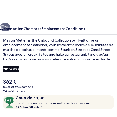
Métier,
in
the
cédent
Suivant
Unbound
75+
Présentation
Chambres
Emplacement
Conditions
Collection
Maison Métier, in the Unbound Collection by Hyatt offre un
by
emplacement sensationnel, vous installant à moins de 10 minutes de
marche de points d'intérêt comme Bourbon Street et Canal Street.
Hyatt
Si vous avez un creux, faites une halte au restaurant, tandis qu'au
bar/salon, vous pourrez vous détendre autour d'un verre en fin de
journée. Cet hôtel de luxe se trouve également à moins de 10
minutes à pied de National World War II Museum et de Caesars
VIP Access
New Orleans Casino. Les autres voyageurs adorent le personnel
attentionné. L'hébergement se situe à quelques minutes de marche
Le
362 €
des transports publics. Là, Arrêt Saint Charles à Lafayette et Station
Hall
prix
de métro Carondelet at Girod vous tendent les bras.
taxes et frais compris
actuel
24 août - 25 août
est
Avis
9,8
Coup de cœur
de
voyageurs
L
sur
Les hébergements les mieux notés par les voyageurs
362 €.
e
Afficher 311 avis
10,
s
Coup