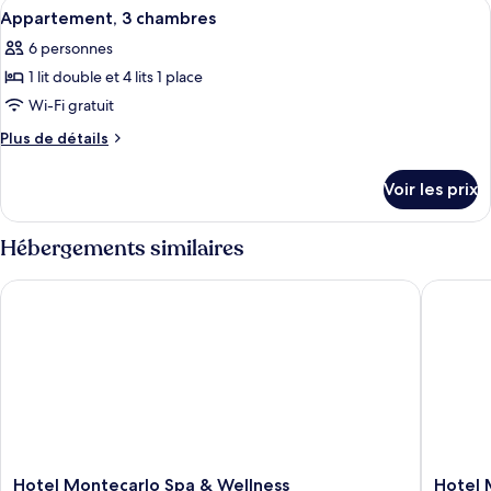
Afficher
Un salon avec un canapé violet, une ta
1
10
de
Appartement, 3 chambres
toutes
chambre
chambre
6 personnes
Appartement
les
Supérieur,
1 lit double et 4 lits 1 place
photos
1
pour
Wi-Fi gratuit
chambre
ce
Plus
Plus de détails
type
de
détails
de
Voir les prix
sur
chambre :
le
Appartement,
type
Hébergements similaires
3
de
chambre
chambres
Hotel Montecarlo Spa & Wellness
Hotel Mo
Appartement,
3
chambres
Hotel
Hotel
Hotel Montecarlo Spa & Wellness
Hotel 