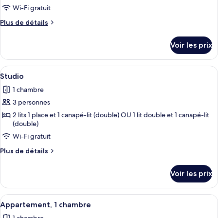
ce
Wi-Fi gratuit
type
Plus
Plus de détails
de
de
chambre :
détails
Voir les prix
sur
Chambre
le
Quadruple
type
Afficher
Une pièce de taille modeste comprenant 
9
de
Studio
toutes
chambre
1 chambre
Chambre
les
Quadruple
3 personnes
photos
pour
2 lits 1 place et 1 canapé-lit (double) OU 1 lit double et 1 canapé-lit
(double)
ce
Wi-Fi gratuit
type
de
Plus
Plus de détails
chambre :
de
détails
Studio
Voir les prix
sur
le
type
Afficher
Un salon avec un canapé, une table à 
8
de
Appartement, 1 chambre
toutes
chambre