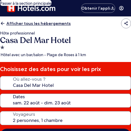
Passer à la section principale
Obtenir l’appli
Afficher tous les hébergements
Hôte professionnel
Casa Del Mar Hotel
Hébergement
1.0 étoile
Hôtel avec un bar/salon - Plage de Roses à 1 km
Choisissez des dates pour voir les prix
Où allez-vous ?
Dates
Voyageurs