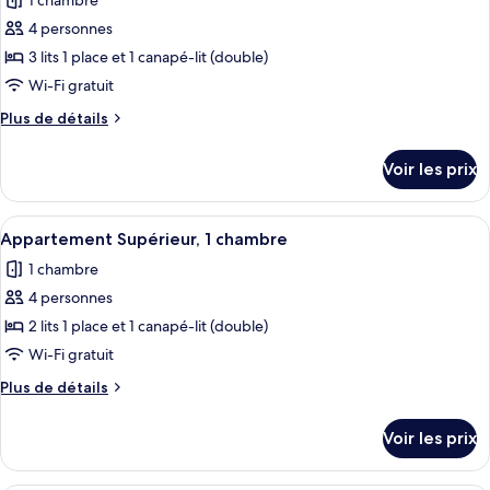
1 chambre
Studio
les
4 personnes
photos
pour
3 lits 1 place et 1 canapé-lit (double)
ce
Wi-Fi gratuit
type
Plus
Plus de détails
de
de
chambre :
détails
Voir les prix
sur
Appartement,
le
1
type
Afficher
Un salon avec deux fauteuils noirs, un 
chambre
7
de
Appartement Supérieur, 1 chambre
toutes
chambre
1 chambre
Appartement,
les
1
4 personnes
photos
chambre
pour
2 lits 1 place et 1 canapé-lit (double)
ce
Wi-Fi gratuit
type
Plus
Plus de détails
de
de
chambre :
détails
Voir les prix
sur
Appartement
le
Supérieur,
type