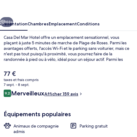
Mar
Hotel
cédent
Suivant
103+
Présentation
Chambres
Emplacement
Conditions
Casa Del Mar Hotel offre un emplacement sensationnel, vous
plaçant à juste 5 minutes de marche de Plage de Roses. Parmi les
avantages offerts, l'accès Wi-Fi et le parking sans voiturier, mais ce
n'est pas tout puisqu'à proximité, vous pourrez faire de la
randonnée à pied ou à vélo, idéal pour un séjour actif. Parmi les
autres petits avantages de cet hébergement figurent un bar / salon,
une terrasse, et un jardin.
Le
77 €
prix
taxes et frais compris
actuel
7 sept. - 8 sept.
Façade de l’hébergement - soirée/nuit
est
Avis
Merveilleux
9,2
Afficher 159 avis
de
9,2 sur 10
voyageurs
77 €.
Équipements populaires
Animaux de compagnie
Parking gratuit
admis