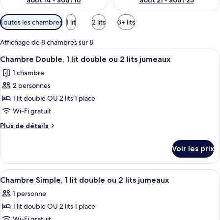
août 14 - août 16
août 21 - août 23
Filtres
Toutes les chambres
1 lit
2 lits
3+ lits
disponibles
pour
Affichage de 8 chambres sur 8
les
Afficher
Un lit bien fait, recouvert d’une couvr
22
Chambre Double, 1 lit double ou 2 lits jumeaux
chambres
toutes
1 chambre
les
2 personnes
photos
pour
1 lit double OU 2 lits 1 place
ce
Wi-Fi gratuit
type
Plus
Plus de détails
de
de
chambre :
détails
Voir les prix
sur
Chambre
le
Double,
type
Afficher
Une chambre à coucher comprenant un li
1
6
de
Chambre Simple, 1 lit double ou 2 lits jumeaux
toutes
chambre
lit
1 personne
Chambre
les
double
Double,
1 lit double OU 2 lits 1 place
photos
ou
1
pour
Wi-Fi gratuit