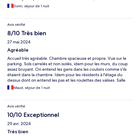
petits lits, hotel complet, impossible de changer. Mais sinon bon
Domi, séjour de 1 nuit
hotel bon rapport qualite prix
Avis vérifié
8/10 Très bien
27 mai 2024
Agréable
Accueil très agréable. Chambre spacieuse et propre. Vue sur le
parking. Sols carrelés et non isolés, idem pour les murs, du coup
assez bruyant. On entend les gens dans les couloirs comme s'ils
étaient dans la chambre. Idem pour les résidents à l'étage du
dessus dont on entend les pas et les roulettes des valises. Salle
de bain propre, spacieuse et très agréable.
Maud, séjour de 1 nuit
Avis vérifié
10/10 Exceptionnel
29 avr. 2024
Très bien