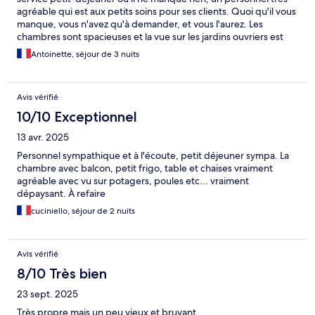
agréable qui est aux petits soins pour ses clients. Quoi qu'il vous
manque, vous n'avez qu'à demander, et vous l'aurez. Les
chambres sont spacieuses et la vue sur les jardins ouvriers est
tres agréable. Nous reviendrons dans cet hôtel bien volontiers.
Antoinette, séjour de 3 nuits
Merci beaucoup pour votre accueil et votre gentillesse.
Avis vérifié
10/10 Exceptionnel
13 avr. 2025
Personnel sympathique et à l'écoute, petit déjeuner sympa. La
chambre avec balcon, petit frigo, table et chaises vraiment
agréable avec vu sur potagers, poules etc... vraiment
dépaysant. À refaire
cuciniello, séjour de 2 nuits
Avis vérifié
8/10 Très bien
23 sept. 2025
Très propre mais un peu vieux et bruyant