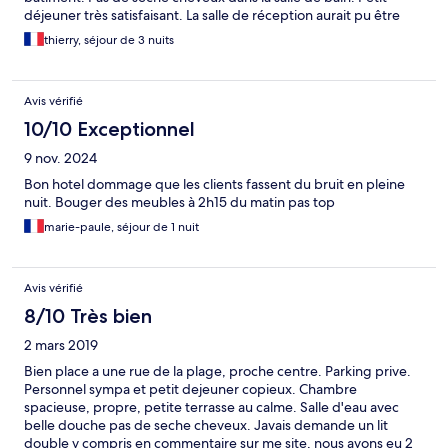
déjeuner très satisfaisant. La salle de réception aurait pu être
plus propre. Très bon rapport qualité/prix néanmoins.
thierry, séjour de 3 nuits
Avis vérifié
10/10 Exceptionnel
9 nov. 2024
Bon hotel dommage que les clients fassent du bruit en pleine
nuit. Bouger des meubles à 2h15 du matin pas top
marie-paule, séjour de 1 nuit
Avis vérifié
8/10 Très bien
2 mars 2019
Bien place a une rue de la plage, proche centre. Parking prive.
Personnel sympa et petit dejeuner copieux. Chambre
spacieuse, propre, petite terrasse au calme. Salle d'eau avec
belle douche pas de seche cheveux. Javais demande un lit
double y compris en commentaire sur me site, nous avons eu 2