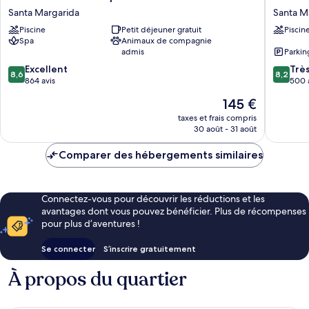
Montecarlo
Monterr
Santa Margarida
Santa M
Spa
Roses
Piscine
Petit déjeuner gratuit
Piscin
&
by
Spa
Animaux de compagnie
Wellness
Pierre
admis
Parkin
Santa
&
8.6
8.2
Margarida
Excellent
Vacance
Trè
8,6
8,2
sur
sur
864 avis
Santa
500 
10,
10,
Margari
Le
145 €
Excellent,
Très
nouveau
864 avis
bien,
taxes et frais compris
prix
30 août - 31 août
500 avis
est
de
Comparer des hébergements similaires
145 €
Connectez-vous pour découvrir les réductions et les
avantages dont vous pouvez bénéficier. Plus de récompenses
pour plus d’aventures !
Se connecter
S’inscrire gratuitement
À propos du quartier