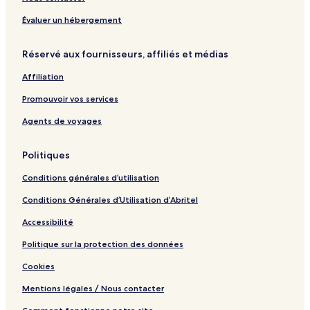
-
f
s
C
B
t
f
G
t
a
y
e
Évaluer un hébergement
a
a
r
S
l
r
d
d
u
Réservé aux fournisseurs, affiliés et médias
d
i
i
n
e
u
f
d
Affiliation
n
m
f
a
+
y
Promouvoir vos services
P
a
Agents de voyages
r
k
Politiques
i
n
Conditions générales d’utilisation
g
Conditions Générales d’Utilisation d’Abritel
Accessibilité
Politique sur la protection des données
Cookies
Mentions légales / Nous contacter