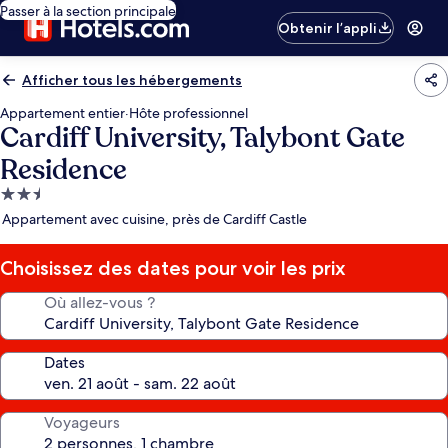
Passer à la section principale
Obtenir l’appli
Afficher tous les hébergements
Appartement entier
·
Hôte professionnel
Cardiff University, Talybont Gate
Residence
Hébergement
2.5 étoiles
Appartement avec cuisine, près de Cardiff Castle
Choisissez des dates pour voir les prix
Où allez-vous ?
Dates
Voyageurs