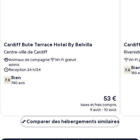
Cardiff
Cardiff
Cardiff Bute Terrace Hotel By Belvilla
Cardiff
Bute
Riversid
Centre-ville de Cardiff
Riversid
Terrace
Hotel
Animaux de compagnie
Wi-Fi gratuit
Wi-Fi 
Hotel
by
admis
By
Belvilla
7.0
Bie
Réception 24 h/24
7,0
Belvilla
Riversid
sur
186 a
7.0
Centre-
Bien
10,
7,0
sur
ville
740 avis
Bien,
10,
de
186 avis
Bien,
Cardiff
Le
53 €
740 avis
nouveau
taxes et frais compris
prix
9 août - 10 août
est
de
Comparer des hébergements similaires
53 €