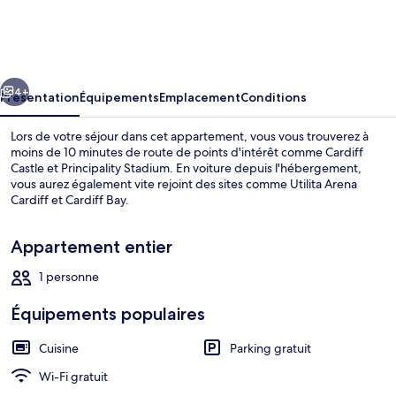
University,
Talybont
Gate
cédent
Suivant
Residence
4+
Présentation
Équipements
Emplacement
Conditions
Lors de votre séjour dans cet appartement, vous vous trouverez à
moins de 10 minutes de route de points d'intérêt comme Cardiff
Castle et Principality Stadium. En voiture depuis l'hébergement,
vous aurez également vite rejoint des sites comme Utilita Arena
Cardiff et Cardiff Bay.
Appartement entier
1 personne
Extérieur
Équipements populaires
Cuisine
Parking gratuit
Wi-Fi gratuit