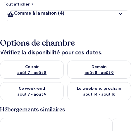
Tout afficher
Comme à la maison
(4)
Options de chambre
Vérifiez la disponibilité pour ces dates.
Vérifier la disponibilité pour ce soir août 7 - août 8
Vérifier la disponibilité pour 
Ce soir
Demain
août 7 - août 8
août 8 - août 9
Vérifier la disponibilité pour ce week-end août 7 - août 9
Vérifier la disponibilité pour 
Ce week-end
Le week-end prochain
août 7 - août 9
août 14 - août 16
Hébergements similaires
Cardiff Bute Terrace Hotel By Belvilla
Cardiff R