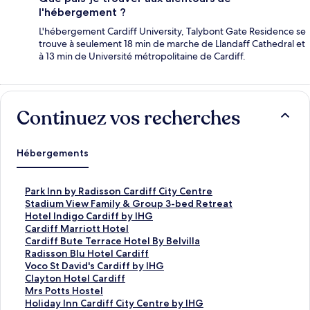
l'hébergement ?
L'hébergement Cardiff University, Talybont Gate Residence se
trouve à seulement 18 min de marche de Llandaff Cathedral et
à 13 min de Université métropolitaine de Cardiff.
Continuez vos recherches
Hébergements
L
Park Inn by Radisson Cardiff City Centre
i
L
Stadium View Family & Group 3-bed Retreat
e
i
L
Hotel Indigo Cardiff by IHG
n
e
i
L
Cardiff Marriott Hotel
o
n
e
i
L
Cardiff Bute Terrace Hotel By Belvilla
u
o
n
e
i
L
Radisson Blu Hotel Cardiff
v
u
o
n
e
i
L
Voco St David's Cardiff by IHG
r
v
u
o
n
e
i
L
Clayton Hotel Cardiff
a
r
v
u
o
n
e
i
L
Mrs Potts Hostel
n
a
r
v
u
o
n
e
i
L
Holiday Inn Cardiff City Centre by IHG