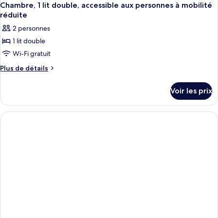
Chambre, 1 lit double, accessible aux personnes à mobilité
réduite
2 personnes
1 lit double
Wi-Fi gratuit
Plus
Plus de détails
de
détails
Voir les prix
sur
le
type
de
chambre
Chambre,
1
lit
double,
accessible
aux
personnes
à
mobilité
réduite