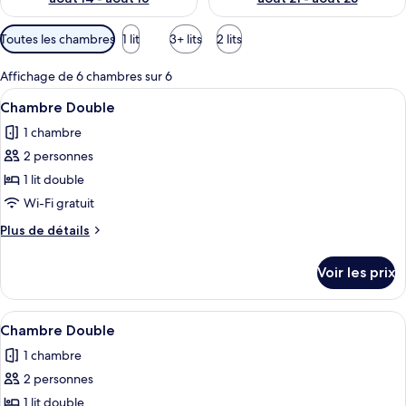
Filtres
Toutes les chambres
1 lit
3+ lits
2 lits
disponibles
pour
Affichage de 6 chambres sur 6
les
Afficher
Chambre Double | Bureau, chambres ins
8
Chambre Double
chambres
toutes
1 chambre
les
2 personnes
photos
pour
1 lit double
ce
Wi-Fi gratuit
type
Plus
Plus de détails
de
de
chambre :
détails
Voir les prix
sur
Chambre
le
Double
type
Afficher
Une chambre d’hôtel moderne équipée d
8
de
Chambre Double
toutes
chambre
1 chambre
Chambre
les
Double
2 personnes
photos
pour
1 lit double