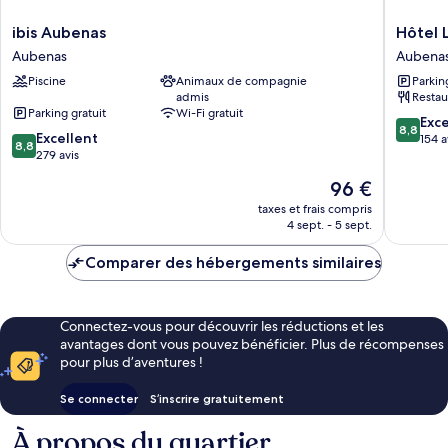
ibis
Hôtel
ibis Aubenas
Hôtel 
Aubenas
Le
Aubenas
Aubena
Aubenas
Ponson
Piscine
Animaux de compagnie
Parkin
Aubena
admis
Restau
Parking gratuit
Wi-Fi gratuit
8.8
Exce
8,8
8.8
Excellent
sur
154 a
8,8
sur
279 avis
10,
10,
Excellen
Le
96 €
Excellent,
154 avis
nouveau
279 avis
taxes et frais compris
prix
4 sept. - 5 sept.
est
de
Comparer des hébergements similaires
96 €
Connectez-vous pour découvrir les réductions et les
avantages dont vous pouvez bénéficier. Plus de récompenses
pour plus d’aventures !
Se connecter
S’inscrire gratuitement
À propos du quartier