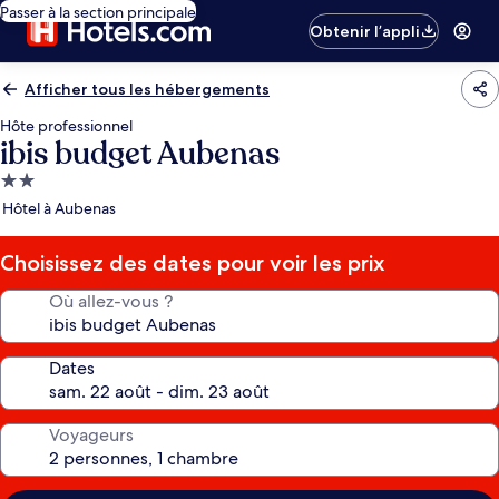
Passer à la section principale
Obtenir l’appli
Afficher tous les hébergements
Hôte professionnel
ibis budget Aubenas
Hébergement
2.0 étoiles
Hôtel à Aubenas
Choisissez des dates pour voir les prix
Où allez-vous ?
Dates
Voyageurs