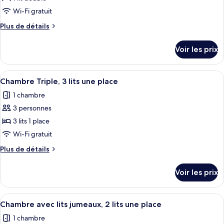
ce
Wi-Fi gratuit
type
Plus
Plus de détails
de
de
chambre :
détails
Voir les prix
sur
Chambre
le
Double
type
Afficher
Chambre Triple, 3 lits une place | Bure
8
de
Chambre Triple, 3 lits une place
toutes
chambre
1 chambre
Chambre
les
Double
3 personnes
photos
pour
3 lits 1 place
ce
Wi-Fi gratuit
type
Plus
Plus de détails
de
de
chambre :
détails
Voir les prix
sur
Chambre
le
Triple,
type
Afficher
Une chambre d’hôtel avec deux lits, un
3
9
de
Chambre avec lits jumeaux, 2 lits une place
toutes
chambre
lits
1 chambre
Chambre
les