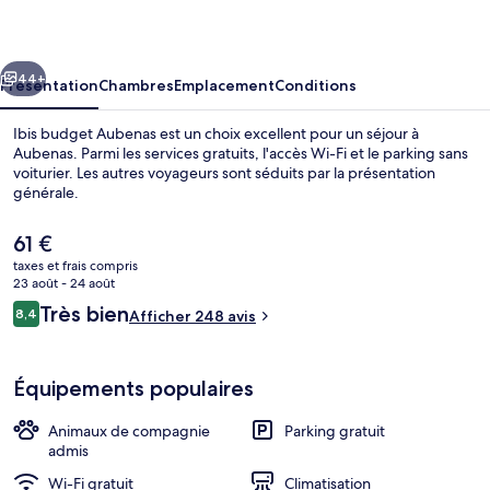
Aubenas
cédent
Suivant
44+
Présentation
Chambres
Emplacement
Conditions
Ibis budget Aubenas est un choix excellent pour un séjour à
Aubenas. Parmi les services gratuits, l'accès Wi-Fi et le parking sans
voiturier. Les autres voyageurs sont séduits par la présentation
générale.
Le
61 €
prix
taxes et frais compris
actuel
23 août - 24 août
est
Avis
Très bien
8,4
Bar (sur place)
Afficher 248 avis
de
8,4 sur 10
voyageurs
61 €.
Équipements populaires
Animaux de compagnie
Parking gratuit
admis
Wi-Fi gratuit
Climatisation