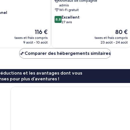
Animaux de compagnie
admis
Wi-Fi gratuit
nnel
8.8
Excellent
8,8
sur
27 avis
10,
Le
Le
116 €
80 €
Excellent,
nouveau
nouvea
27 avis
taxes et frais compris
taxes et frais compris
prix
prix
9 août - 10 août
23 août - 24 août
est
est
de
de
Comparer des hébergements similaires
116 €
80 €
réductions et les avantages dont vous
ses pour plus d’aventures !