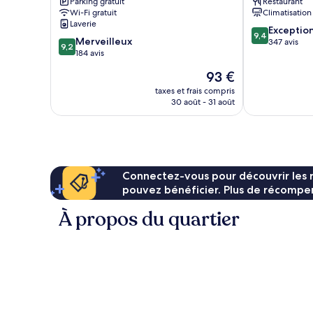
Parking gratuit
Restaurant
Wi-Fi gratuit
Climatisation
Laverie
9.4
Exceptio
9,4
9.2
Merveilleux
sur
347 avis
9,2
sur
184 avis
10,
10,
Exceptionnel,
Le
93 €
Merveilleux,
347 avis
nouveau
184 avis
taxes et frais compris
prix
30 août - 31 août
est
de
93 €
Connectez-vous pour découvrir les 
pouvez bénéficier. Plus de récompen
À propos du quartier