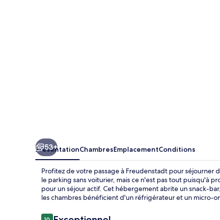
Lodge
53+
Présentation
Chambres
Emplacement
Conditions
Profitez de votre passage à Freudenstadt pour séjourner da
le parking sans voiturier, mais ce n'est pas tout puisqu'à p
pour un séjour actif. Cet hébergement abrite un snack-bar/u
les chambres bénéficient d'un réfrigérateur et un micro-o
Avis
Exceptionnel
10