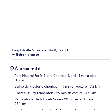
Hauptstraße 6, Freudenstadt, 72250
Afficher la carte
À proximité
Parc Naturel Forêt-Noire Centrale-Nord
- 1 min à pied
-
0.0 km
Église de Klosterreichenbach
- 9 min en voiture
- 7.2 km
Car
Château Burg Tannenfels
- 29 min en voiture
- 19.1 km
Parc national de la Forêt-Noire
- 33 min en voiture
-
23.1 km
Centre du parc national de Ruhestein
- 41 min en voiture
-