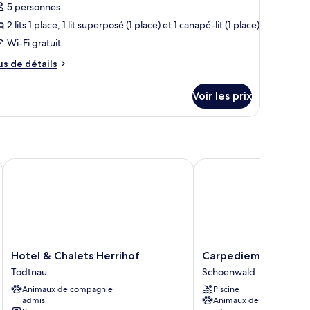
our
5 personnes
e
2 lits 1 place, 1 lit superposé (1 place) et 1 canapé-lit (1 place)
ype
Wi-Fi gratuit
e
us
us de détails
hambre :
e
ppartement,
tails
Voir les prix
r
hambres,
pe
errasse
e
hambre
partement,
Hotel & Chalets Herrihof
Carpediem Apartment
ambres,
rrasse
Hotel
Carpediem
Hotel & Chalets Herrihof
Carpediem Apartme
&
Apartments
Todtnau
Schoenwald
Chalets
Schoenwald
Animaux de compagnie
Piscine
Herrihof
admis
Animaux de compagnie
Todtnau