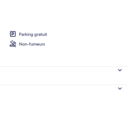
2 chambres, terrasse | Terrasse/Patio
Parking gratuit
Non-fumeurs