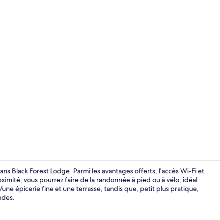
Extérieur
ns Black Forest Lodge. Parmi les avantages offerts, l'accès Wi-Fi et
roximité, vous pourrez faire de la randonnée à pied ou à vélo, idéal
ne épicerie fine et une terrasse, tandis que, petit plus pratique,
Chambre Doub
ndes.