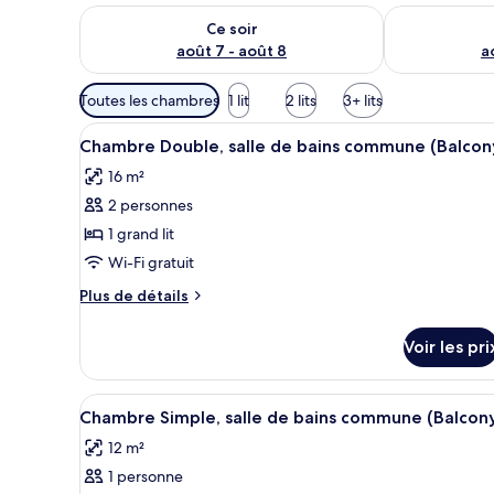
Vérifier la disponibilité pour ce soir août 7 - août 8
Vérifier la di
Ce soir
août 7 - août 8
a
Filtres
Toutes les chambres
1 lit
2 lits
3+ lits
disponibles
Afficher
Un lit bien fait, avec une liter
pour
12
Chambre Double, salle de bains commune (Balcon
toutes
les
16 m²
les
chambres
2 personnes
photos
pour
1 grand lit
ce
Wi-Fi gratuit
type
Plus
Plus de détails
de
de
chambre :
détails
Voir les pri
sur
Chambre
le
Double,
type
Afficher
Un petit lit bien fait, avec un
salle
5
de
Chambre Simple, salle de bains commune (Balcon
toutes
chambre
de
12 m²
Chambre
les
bains
Double,
1 personne
photos
commune
salle