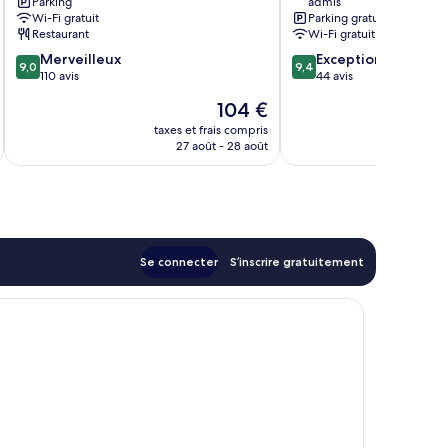
Parking
admis
Wi-Fi gratuit
Parking gratuit
Restaurant
Wi-Fi gratuit
9.0
9.4
Merveilleux
Exceptionnel
9,0
9,4
sur
sur
110 avis
44 avis
10,
10,
Le
104 €
Merveilleux,
Exceptionnel,
u
nouveau
110 avis
44 avis
taxes et frais compris
tax
prix
27 août - 28 août
est
de
104 €
Se connecter
S’inscrire gratuitement