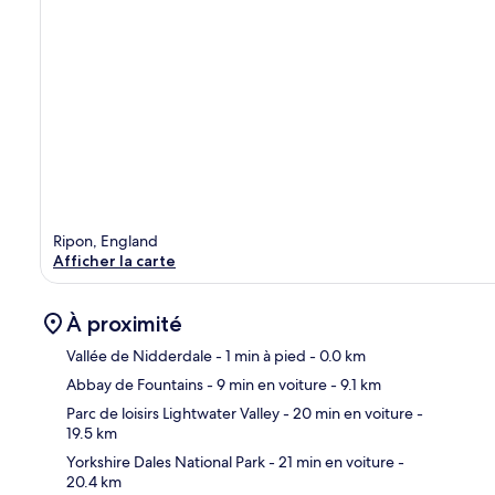
Ripon, England
Afficher la carte
À proximité
Vallée de Nidderdale
- 1 min à pied
- 0.0 km
Abbay de Fountains
- 9 min en voiture
- 9.1 km
Car
Parc de loisirs Lightwater Valley
- 20 min en voiture
-
19.5 km
Yorkshire Dales National Park
- 21 min en voiture
-
20.4 km