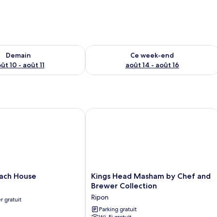
sponibilité pour demain août 10 - août 11
Vérifier la disponibilité pour ce week
Demain
Ce week-end
ût 10 - août 11
août 14 - août 16
h House
Kings Head Masham by Chef and Brew
Kings
ach House
Kings Head Masham by Chef and
Head
Brewer Collection
Masham
Ripon
r gratuit
by
Chef
Parking gratuit