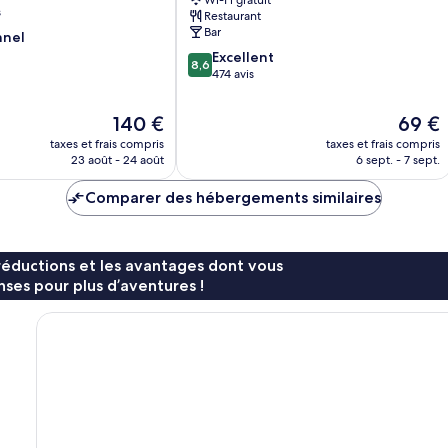
Wi-Fi gratuit
and
s
Restaurant
Brewer
Bar
nnel
Collection
8.6
Ripon
Excellent
8,6
sur
474 avis
10,
Excellent,
Le
Le
140 €
69 €
474 avis
nouveau
nouvea
taxes et frais compris
taxes et frais compris
prix
prix
23 août - 24 août
6 sept. - 7 sept.
est
est
de
de
Comparer des hébergements similaires
140 €
69 €
réductions et les avantages dont vous
ses pour plus d’aventures !