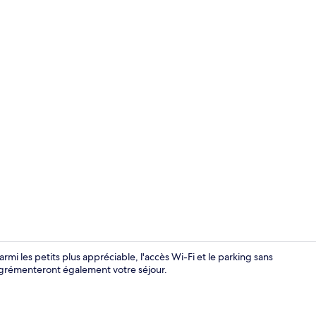
Cottage | In
rmi les petits plus appréciable, l'accès Wi-Fi et le parking sans
e agrémenteront également votre séjour.
Cottage | In