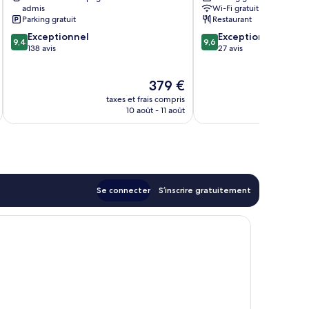
admis
Wi-Fi gratuit
Parking gratuit
Restaurant
9.4
9.6
Exceptionnel
Exceptionnel
9,4
9,6
sur
sur
138 avis
27 avis
10,
10,
Exceptionnel,
Exceptionnel,
Le
379 €
138 avis
27 avis
u
nouveau
taxes et frais compris
prix
10 août - 11 août
est
de
379 €
Se connecter
S’inscrire gratuitement