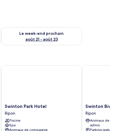
-end août 14 - août 16
Vérifier la disponibilité pour le week-end prochain août 21 - 
Le week-end prochain
août 21 - août 23
er Collection
Swinton Park Hotel
Swinton Bivouac
Swinton
Swinton
Swinton Park Hotel
Swinton Bivouac
Park
Bivouac
Ripon
Ripon
Hotel
Ripon
Piscine
Animaux de compagnie
Ripon
Spa
admis
Animaux de compagnie
Parking gratuit