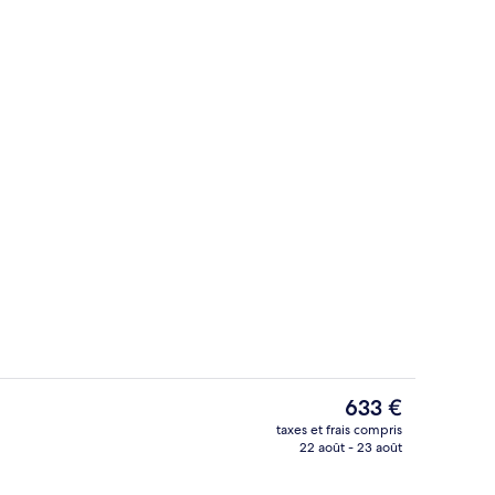
térieur
Cottage | Intérieur
Le
633 €
prix
taxes et frais compris
actuel
22 août - 23 août
térieur
Extérieur
est
de