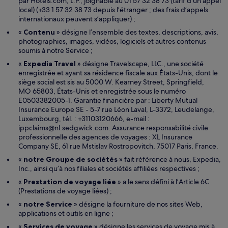
par Hotels.com, L.P., joignable au 01 57 32 38 73 (tarif d’un appel
local) (+33 1 57 32 38 73 depuis l’étranger ; des frais d’appels
internationaux peuvent s’appliquer) ;
«
Contenu
» désigne l’ensemble des textes, descriptions, avis,
photographies, images, vidéos, logiciels et autres contenus
soumis à notre Service ;
«
Expedia Travel
» désigne Travelscape, LLC., une société
enregistrée et ayant sa résidence fiscale aux États-Unis, dont le
siège social est sis au 5000 W. Kearney Street, Springfield,
MO 65803, États-Unis et enregistrée sous le numéro
E0503382005-1. Garantie financière par : Liberty Mutual
Insurance Europe SE - 5-7 rue Léon Laval, L-3372, Leudelange,
Luxembourg, tél. : +31103120666, e-mail :
ippclaims@nl.sedgwick.com. Assurance responsabilité civile
professionnelle des agences de voyages : XL Insurance
Company SE, 61 rue Mstislav Rostropovitch, 75017 Paris, France.
«
notre Groupe de sociétés
» fait référence à nous, Expedia,
Inc., ainsi qu’à nos filiales et sociétés affiliées respectives ;
«
Prestation de voyage liée
» a le sens défini à l’Article 6C
(Prestations de voyage liées) ;
«
notre Service
» désigne la fourniture de nos sites Web,
applications et outils en ligne ;
«
Services de voyage
» désigne les services de voyage mis à