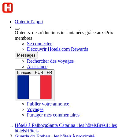
Obtenir l’appli
Obtenez des réductions instantanées grâce aux Prix
membres
Se connecter
Découvrir Hotels.com Rewards
Messages
Rechercher des voyages
Assistance
français · EUR · FR
Publier votre annonce
Voyages
Partager mes commentaires
Hôtels à Palhoça
Santa Catarina : les hôtels
Brésil : les
hôtels
Hôtels
Guarda do Embau : les hôtels à proximité