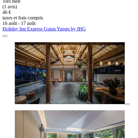
Très bien
(1 avis)
46 €
taxes et frais compris
16 août - 17 août
Holiday Inn Express Guian Yungu by IHG