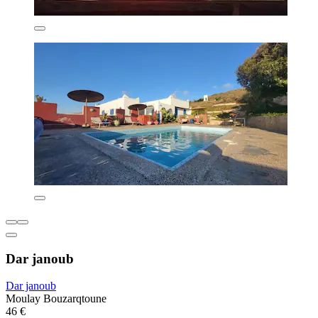
Dar janoub
Dar janoub
Moulay Bouzarqtoune
46 €