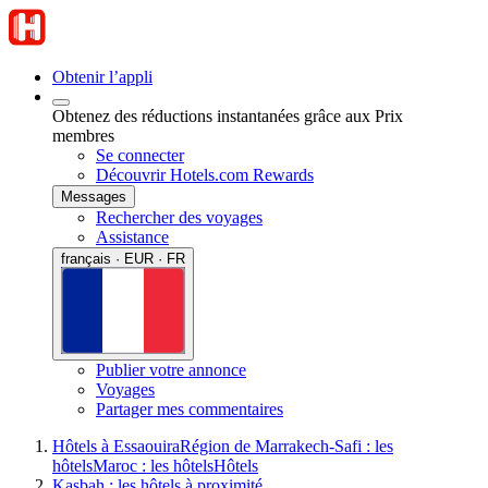
Obtenir l’appli
Obtenez des réductions instantanées grâce aux Prix
membres
Se connecter
Découvrir Hotels.com Rewards
Messages
Rechercher des voyages
Assistance
français · EUR · FR
Publier votre annonce
Voyages
Partager mes commentaires
Hôtels à Essaouira
Région de Marrakech-Safi : les
hôtels
Maroc : les hôtels
Hôtels
Kasbah : les hôtels à proximité