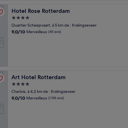
Hotel Rose Rotterdam
Hotel Rose Rotterdam
Hébergement
4.0 étoiles
Quartier Scheepvaart, à 5 km de : Kralingseveer
9.0
9,0/10
Merveilleux
(45 avis)
sur
10,
Merveilleux,
(45 avis)
Art Hotel Rotterdam
Art Hotel Rotterdam
Hébergement
4.0 étoiles
Charlois, à 4,2 km de : Kralingseveer
9.0
9,0/10
Merveilleux
(1 155 avis)
sur
10,
Merveilleux,
(1 155 avis)