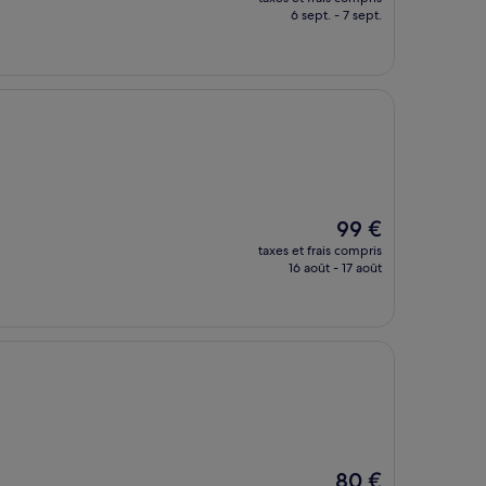
prix
6 sept. - 7 sept.
est
de
98 €
Le
99 €
nouveau
taxes et frais compris
prix
16 août - 17 août
est
de
99 €
Le
80 €