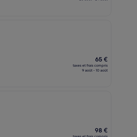
est
de
82 €
Le
65 €
nouveau
taxes et frais compris
prix
9 août - 10 août
est
de
65 €
Le
98 €
nouveau
taxes et frais compris