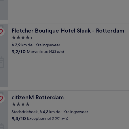
(1 001 avis)
Fletcher Boutique Hotel Slaak - Rotterdam
Fletcher Boutique Hotel Slaak - Rotterdam
Hébergement
4.5 étoiles
À 3,9 km de : Kralingseveer
9.2
9,2/10
Merveilleux
(423 avis)
sur
10,
Merveilleux,
(423 avis)
citizenM Rotterdam
citizenM Rotterdam
Hébergement
4.0 étoiles
Stadsdriehoek, à 4,3 km de : Kralingseveer
9.4
9,4/10
Exceptionnel
(1 001 avis)
sur
10,