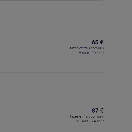
Le
65 €
nouveau
taxes et frais compris
prix
9 août - 10 août
est
de
65 €
Le
87 €
nouveau
taxes et frais compris
prix
23 août - 24 août
est
de