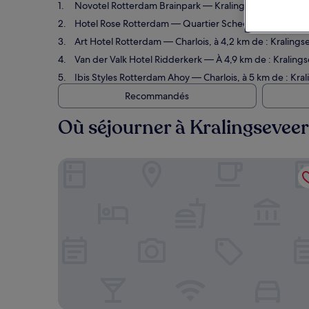
Novotel Rotterdam Brainpark
— Kralingen-Crooswijk, à 
Hotel Rose Rotterdam
— Quartier Scheepvaart, à 5 km d
Art Hotel Rotterdam
— Charlois, à 4,2 km de : Kralingse
Van der Valk Hotel Ridderkerk
— À 4,9 km de : Kralingse
Ibis Styles Rotterdam Ahoy
— Charlois, à 5 km de : Kral
Recommandés
Où séjourner à Kralingseveer
Novotel Rotterdam Brainpark