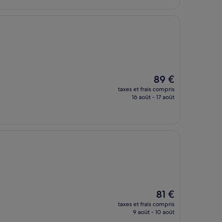
87 €
Le
89 €
nouveau
taxes et frais compris
prix
16 août - 17 août
est
de
89 €
Le
81 €
nouveau
taxes et frais compris
prix
9 août - 10 août
est