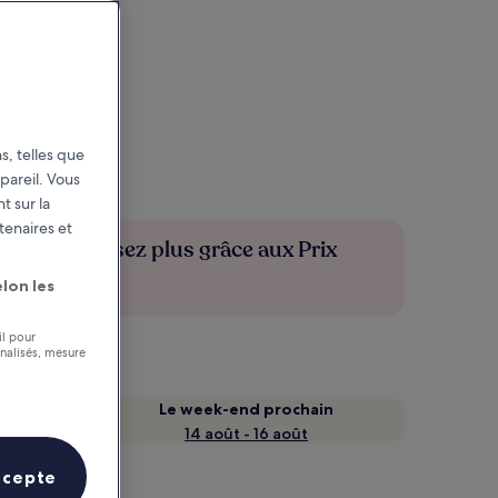
s, telles que
pareil. Vous
t sur la
tenaires et
Économisez plus grâce aux Prix
membres
lon les
il pour
nnalisés, mesure
Le week-end prochain
14 août - 16 août
ccepte