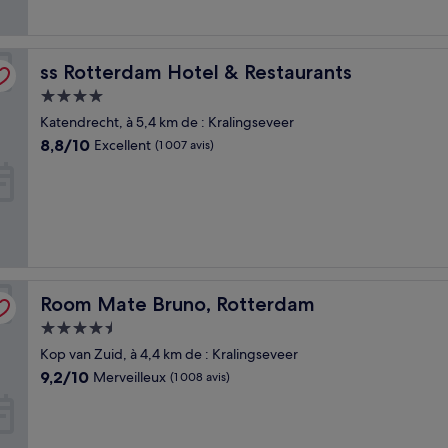
ss Rotterdam Hotel & Restaurants
ss Rotterdam Hotel & Restaurants
Hébergement
4.0 étoiles
Katendrecht, à 5,4 km de : Kralingseveer
8.8
8,8/10
Excellent
(1 007 avis)
sur
10,
Excellent,
(1 007 avis)
Room Mate Bruno, Rotterdam
Room Mate Bruno, Rotterdam
Hébergement
4.5 étoiles
Kop van Zuid, à 4,4 km de : Kralingseveer
9.2
9,2/10
Merveilleux
(1 008 avis)
sur
10,
Merveilleux,
(1 008 avis)