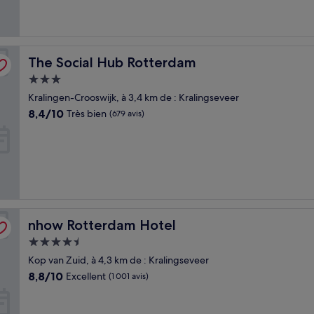
The Social Hub Rotterdam
The Social Hub Rotterdam
Hébergement
3.0 étoiles
Kralingen-Crooswijk, à 3,4 km de : Kralingseveer
8.4
8,4/10
Très bien
(679 avis)
sur
10,
Très
bien,
(679 avis)
nhow Rotterdam Hotel
nhow Rotterdam Hotel
Hébergement
4.5 étoiles
Kop van Zuid, à 4,3 km de : Kralingseveer
8.8
8,8/10
Excellent
(1 001 avis)
sur
10,
Excellent,