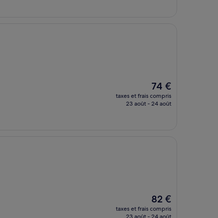
de
81 €
Le
74 €
nouveau
taxes et frais compris
prix
23 août - 24 août
est
de
74 €
Le
82 €
nouveau
taxes et frais compris
prix
23 août - 24 août