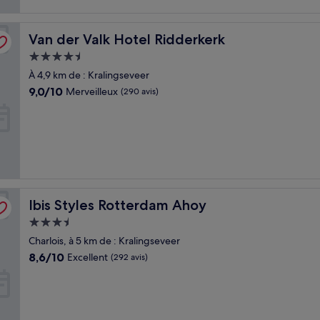
Van der Valk Hotel Ridderkerk
Van der Valk Hotel Ridderkerk
Hébergement
4.5 étoiles
À 4,9 km de : Kralingseveer
9.0
9,0/10
Merveilleux
(290 avis)
sur
10,
Merveilleux,
(290 avis)
Ibis Styles Rotterdam Ahoy
Ibis Styles Rotterdam Ahoy
Hébergement
3.5 étoiles
Charlois, à 5 km de : Kralingseveer
8.6
8,6/10
Excellent
(292 avis)
sur
10,
Excellent,
(292 avis)