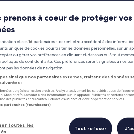
 prenons à coeur de protéger vos
nées
nisation et ses
16
partenaires stockent et/ou accèdent à des information
fiants uniques de cookies pour traiter les données personnelles, sur un ap
cepter ou gérer vos préférences en cliquant ci-dessous ou à tout momen
 politique de confidentialité. Ces préférences seront signalées à nos par
as
Gagnez des récompenses pour
ont pas les données de navigation.
chaque nuit séjournée
pes ainsi que nos partenaires externes, traitent des données se
 suivantes :
 données de géolocalisation précises. Analyser activement les caractéristiques de l’appare
tion. Stocker et/ou accéder à des informations sur un appareil. Publicités et contenu perso
ce des publicités et du contenu, études d’audience et développement de services.
os partenaires (fournisseurs)
Demain
Ce week-end
7 août - 8 août
7 août - 9 août
urs hôtels en un coup d’œil
her toutes les
Tout refuser
J'a
tés