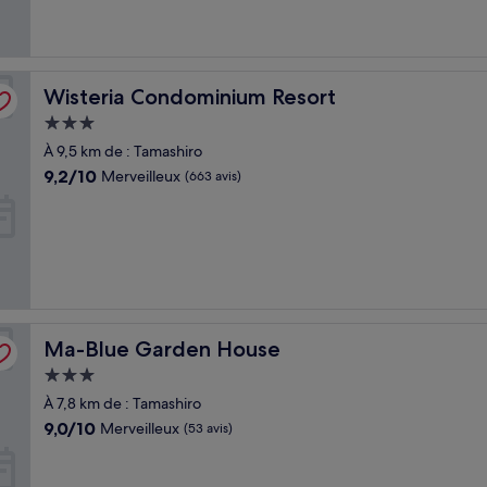
Wisteria Condominium Resort
Wisteria Condominium Resort
Hébergement
3.0 étoiles
À 9,5 km de : Tamashiro
9.2
9,2/10
Merveilleux
(663 avis)
sur
10,
Merveilleux,
(663 avis)
Ma-Blue Garden House
Ma-Blue Garden House
Hébergement
3.0 étoiles
À 7,8 km de : Tamashiro
9.0
9,0/10
Merveilleux
(53 avis)
sur
10,
Merveilleux,