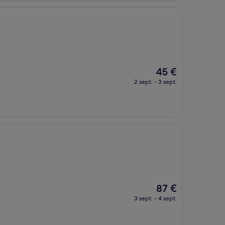
Le
45 €
nouveau
2 sept. - 3 sept.
prix
est
de
45 €
Le
87 €
nouveau
3 sept. - 4 sept.
prix
est
de