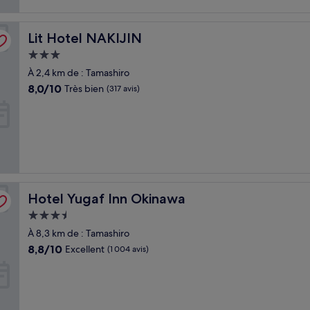
Lit Hotel NAKIJIN
Lit Hotel NAKIJIN
Hébergement
3.0 étoiles
À 2,4 km de : Tamashiro
8.0
8,0/10
Très bien
(317 avis)
sur
10,
Très
bien,
(317 avis)
Hotel Yugaf Inn Okinawa
Hotel Yugaf Inn Okinawa
Hébergement
3.5 étoiles
À 8,3 km de : Tamashiro
8.8
8,8/10
Excellent
(1 004 avis)
sur
10,
Excellent,
(1 004 avis)