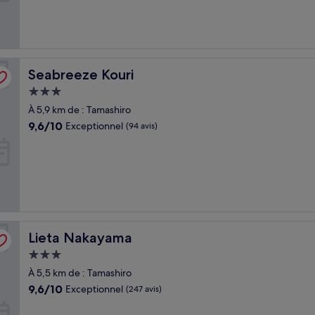
(53 avis)
Seabreeze Kouri
Seabreeze Kouri
Hébergement
3.0 étoiles
À 5,9 km de : Tamashiro
9.6
9,6/10
Exceptionnel
(94 avis)
sur
10,
Exceptionnel,
(94 avis)
Lieta Nakayama
Lieta Nakayama
Hébergement
3.0 étoiles
À 5,5 km de : Tamashiro
9.6
9,6/10
Exceptionnel
(247 avis)
sur
10,