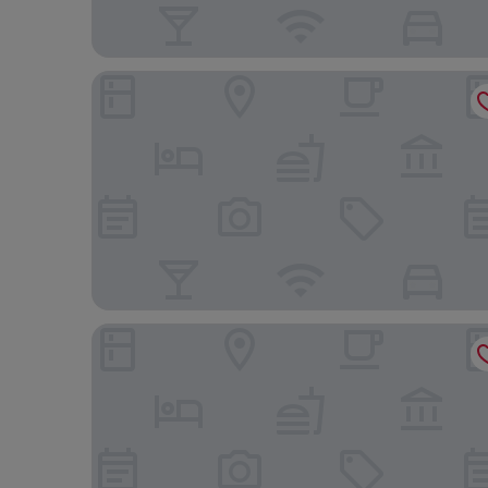
Wisteria Condominium Resort
Ma-Blue Garden House