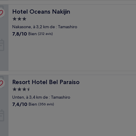
Hotel Oceans Nakijin
Hotel Oceans Nakijin
Hébergement
3.0 étoiles
Nakasone, à 3,2 km de : Tamashiro
7.8
7,8/10
Bien
(212 avis)
sur
10,
Bien,
(212 avis)
Resort Hotel Bel Paraiso
Resort Hotel Bel Paraiso
Hébergement
3.5 étoiles
Unten, à 3,4 km de : Tamashiro
7.4
7,4/10
Bien
(356 avis)
sur
10,
Bien,
(356 avis)