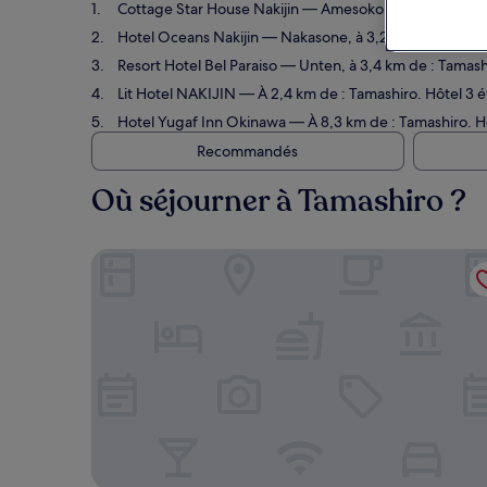
Cottage Star House Nakijin
— Amesoko, à 1 km de : Tama
Hotel Oceans Nakijin
— Nakasone, à 3,2 km de : Tamashi
Resort Hotel Bel Paraiso
— Unten, à 3,4 km de : Tamashir
Lit Hotel NAKIJIN
— À 2,4 km de : Tamashiro. Hôtel 3 ét
Hotel Yugaf Inn Okinawa
— À 8,3 km de : Tamashiro. Hôt
Recommandés
Où séjourner à Tamashiro ?
Cottage Star House Nakijin