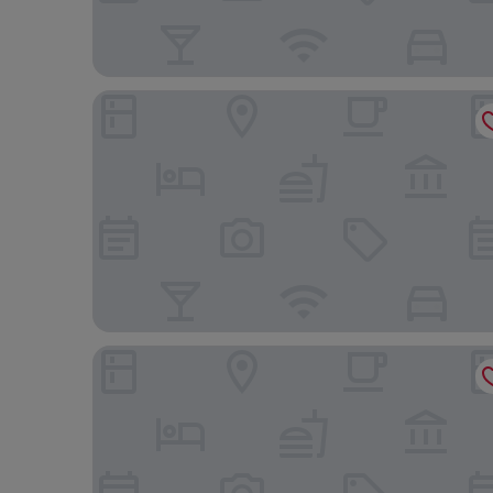
Seabreeze Kouri
Lieta Nakayama