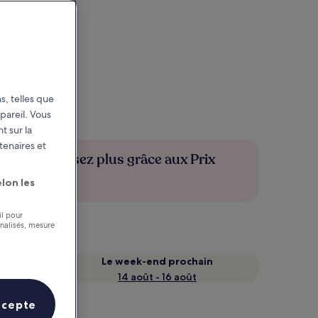
s, telles que
pareil. Vous
t sur la
tenaires et
Économisez plus grâce aux Prix
membres
lon les
il pour
nnalisés, mesure
Le week-end prochain
14 août - 16 août
ccepte