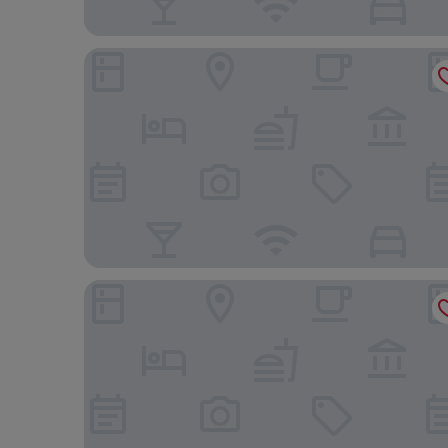
Little Island Okinawa Nago
Super Hotel Okinawa Nago