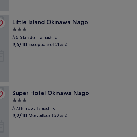
Little Island Okinawa Nago
Little Island Okinawa Nago
Hébergement
3.0 étoiles
À 5,6 km de : Tamashiro
9.6
9,6/10
Exceptionnel
(71 avis)
sur
10,
Exceptionnel,
(71 avis)
Super Hotel Okinawa Nago
Super Hotel Okinawa Nago
Hébergement
3.0 étoiles
À 7,1 km de : Tamashiro
9.2
9,2/10
Merveilleux
(120 avis)
sur
10,
Merveilleux,
(120 avis)