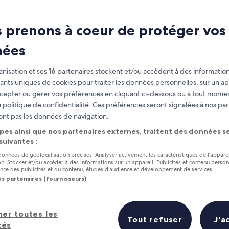
 prenons à coeur de protéger vos
nées
nisation et ses
16
partenaires stockent et/ou accèdent à des information
fiants uniques de cookies pour traiter les données personnelles, sur un ap
cepter ou gérer vos préférences en cliquant ci-dessous ou à tout momen
 politique de confidentialité. Ces préférences seront signalées à nos par
as
Gagnez des récompenses pour
ont pas les données de navigation.
chaque nuit séjournée
pes ainsi que nos partenaires externes, traitent des données se
 suivantes :
 données de géolocalisation précises. Analyser activement les caractéristiques de l’appare
tion. Stocker et/ou accéder à des informations sur un appareil. Publicités et contenu perso
ce des publicités et du contenu, études d’audience et développement de services.
os partenaires (fournisseurs)
Demain
Ce week-end
7 août - 8 août
7 août - 9 août
hôtels en un coup d’œil
her toutes les
Tout refuser
J'a
tés