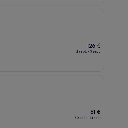
87 €
Le
126 €
nouveau
2 sept. - 3 sept.
prix
est
de
126 €
Le
61 €
nouveau
30 août - 31 août
prix
est