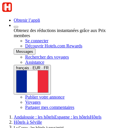
Obtenir l’appli
Obtenez des réductions instantanées grâce aux Prix
membres
Se connecter
Découvrir Hotels.com Rewards
Messages
Rechercher des voyages
Assistance
français · EUR · FR
Publier votre annonce
Voyages
Partager mes commentaires
Andalousie : les hôtels
Espagne : les hôtels
Hôtels
Hôtels à Séville
La Corza : les hôtels à proximité