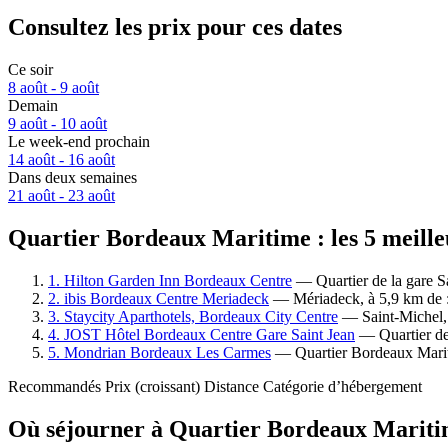
Consultez les prix pour ces dates
Ce soir
8 août - 9 août
Demain
9 août - 10 août
Le week-end prochain
14 août - 16 août
Dans deux semaines
21 août - 23 août
Quartier Bordeaux Maritime : les 5 meilleu
1. Hilton Garden Inn Bordeaux Centre
— Quartier de la gare Sa
2. ibis Bordeaux Centre Meriadeck
— Mériadeck, à 5,9 km de : 
3. Staycity Aparthotels, Bordeaux City Centre
— Saint-Michel, 
4. JOST Hôtel Bordeaux Centre Gare Saint Jean
— Quartier de 
5. Mondrian Bordeaux Les Carmes
— Quartier Bordeaux Mariti
Recommandés
Prix (croissant)
Distance
Catégorie d’hébergement
Où séjourner à Quartier Bordeaux Mariti