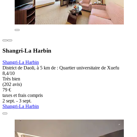
Shangri-La Harbin
Shangri-La Harbin
District de Daoli, à 5 km de : Quartier universitaire de Xuefu
8,4/10
Très bien
(202 avis)
79 €
taxes et frais compris
2 sept. - 3 sept.
Shangri-La Harbin