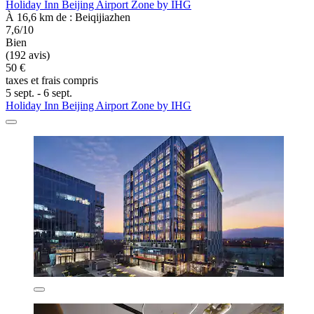
Holiday Inn Beijing Airport Zone by IHG
À 16,6 km de : Beiqijiazhen
7,6/10
Bien
(192 avis)
50 €
taxes et frais compris
5 sept. - 6 sept.
Holiday Inn Beijing Airport Zone by IHG