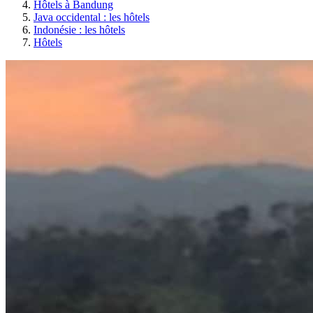
Hôtels à Bandung
Java occidental : les hôtels
Indonésie : les hôtels
Hôtels