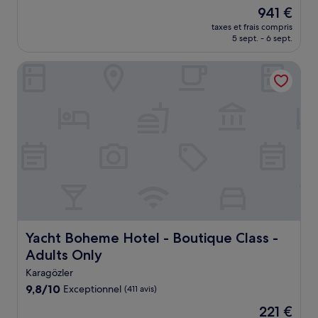
sur
Le
941 €
10,
nouveau
Merveilleux,
taxes et frais compris
prix
5 sept. - 6 sept.
(281 avis)
est
de
Yacht Boheme Hotel - Boutique Class - Adults Only
941 €
Yacht Boheme Hotel - Boutique Class - Adults Only
Yacht Boheme Hotel - Boutique Class -
Adults Only
Karagözler
9.8
9,8/10
Exceptionnel
(411 avis)
sur
Le
221 €
10,