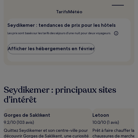
peuvent
meilleur
s’appliquer.
moment
pour
Tarifs
Météo
y
aller ?
Seydikemer : tendances de prix pour les hôtels
Les prix sont basés sur les tarifs des séjours d’une nuit pour deux voyageurs.
Afficher les hébergements en février
Seydikemer : principaux sites
d’intérêt
Gorges de Saklıkent
Letoon
9.2/10 (103 avis)
10.0/10 (1 avis)
Quittez Seydikemer et son centre-ville pour
Prêt à faire chauffer la 
découvrir Gorges de Saklıkent, une curiosité
chaussures de marche e