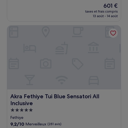
sur
Le
601 €
10,
nouveau
Excellent,
taxes et frais compris
prix
13 août - 14 août
(112 avis)
est
de
Akra Fethiye Tui Blue Sensatori All Inclusive
601 €
Akra Fethiye Tui Blue Sensatori All Inclusive
Akra Fethiye Tui Blue Sensatori All
Inclusive
Hébergement
5.0 étoiles
Fethiye
9.2
9,2/10
Merveilleux
(281 avis)