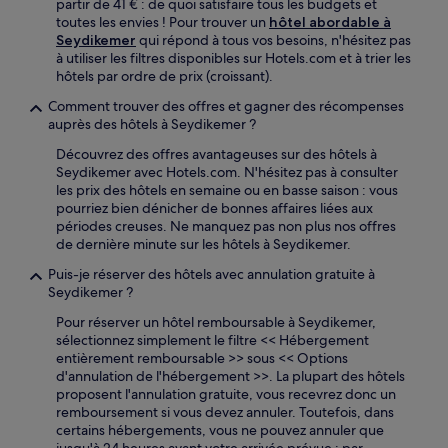
partir de 41 € : de quoi satisfaire tous les budgets et
toutes les envies ! Pour trouver un
hôtel abordable à
Seydikemer
qui répond à tous vos besoins, n'hésitez pas
à utiliser les filtres disponibles sur Hotels.com et à trier les
hôtels par ordre de prix (croissant).
Comment trouver des offres et gagner des récompenses
auprès des hôtels à Seydikemer ?
Découvrez des offres avantageuses sur des hôtels à
Seydikemer avec Hotels.com. N'hésitez pas à consulter
les prix des hôtels en semaine ou en basse saison : vous
pourriez bien dénicher de bonnes affaires liées aux
périodes creuses. Ne manquez pas non plus nos offres
de dernière minute sur les hôtels à Seydikemer.
Puis-je réserver des hôtels avec annulation gratuite à
Seydikemer ?
Pour réserver un hôtel remboursable à Seydikemer,
sélectionnez simplement le filtre << Hébergement
entièrement remboursable >> sous << Options
d'annulation de l'hébergement >>. La plupart des hôtels
proposent l'annulation gratuite, vous recevrez donc un
remboursement si vous devez annuler. Toutefois, dans
certains hébergements, vous ne pouvez annuler que
jusqu'à 24 heures avant votre arrivée prévue : par