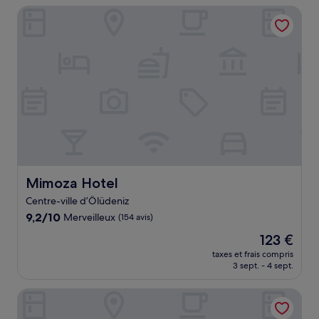
de
Mimoza Hotel
41 €
Mimoza Hotel
Mimoza Hotel
Centre-ville d’Ölüdeniz
9.2
9,2/10
Merveilleux
(154 avis)
sur
Le
123 €
10,
nouveau
Merveilleux,
taxes et frais compris
prix
3 sept. - 4 sept.
(154 avis)
est
de
Club & Hotel Letoonia
123 €