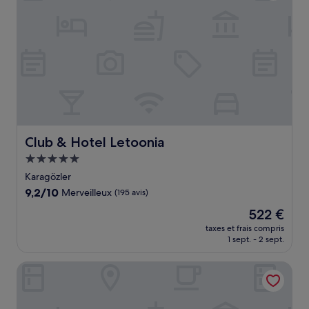
Club & Hotel Letoonia
Club & Hotel Letoonia
Hébergement
5.0 étoiles
Karagözler
9.2
9,2/10
Merveilleux
(195 avis)
sur
Le
522 €
10,
nouveau
Merveilleux,
taxes et frais compris
prix
1 sept. - 2 sept.
(195 avis)
est
de
Liberty Signa - All inclusive
522 €