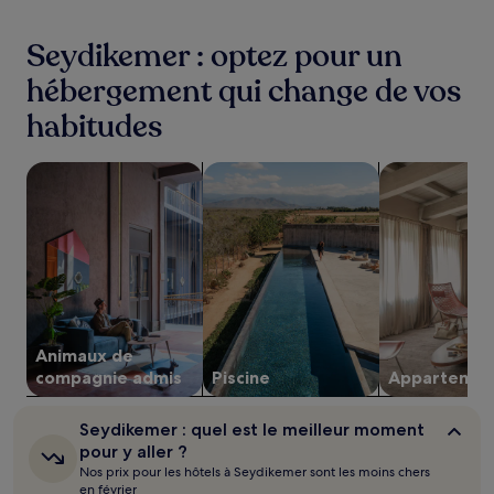
des
24 dernières
Seydikemer : optez pour un
heures
sur
hébergement qui change de vos
la
habitudes
base
d’un
séjour
Rechercher des hébergements acceptant les animaux de 
Rechercher des hébergements avec 
Rechercher de
d’une
nuit
pour
2 adultes.
Les
prix
et
la
disponibilité
Animaux de
sont
susceptibles
compagnie admis
Piscine
Apparte­men
de
changer.
Seydikemer :
Seydikemer : quel est le meilleur moment
Des
quel
pour y aller ?
conditions
est
Nos prix pour les hôtels à Seydikemer sont les moins chers
supplémentaires
le
en février