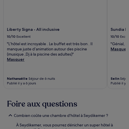
Liberty Signa - All inclusive
Sundia Ex
10/10
Excellent
10/10
Excel
"L’hôtel est incroyable . Le buffet est très bon . Il
"Génial, 
manque juste d’animation autour des piscine
Masquer
(musique ,Dj à la piscine des adultes)"
Masquer
Nathanaëlle
Séjour de 6 nuits
Selin
Séjour
Publié il y a 6 jours
Publié il y a
Foire aux questions
Combien coûte une chambre d'hôtel à Seydikemer ?
À Seydikemer, vous pourrez dénicher un super hôtel à