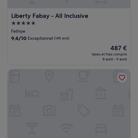
Liberty Fabay - All Inclusive
Liberty Fabay - All Inclusive
Hébergement
5.0 étoiles
Fethiye
9.4
9,4/10
Exceptionnel
(145 avis)
sur
Le
487 €
10,
nouveau
Exceptionnel,
taxes et frais compris
prix
8 août - 9 août
(145 avis)
est
de
London Hotel
487 €