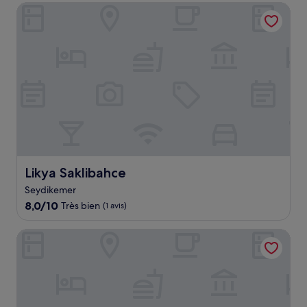
10,
Likya Saklibahce
Exceptionnel,
(220 avis)
Likya Saklibahce
Likya Saklibahce
Seydikemer
8.0
8,0/10
Très bien
(1 avis)
sur
10,
Delta Hotel
Très
bien,
(1 avis)