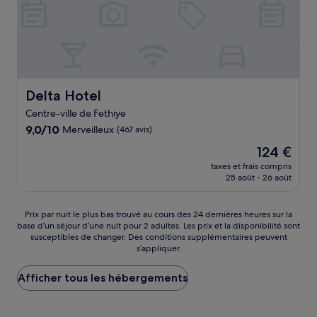
Delta Hotel
Delta Hotel
Centre-ville de Fethiye
9.0
9,0/10
Merveilleux
(467 avis)
sur
Le
124 €
10,
nouveau
Merveilleux,
taxes et frais compris
prix
25 août - 26 août
(467 avis)
est
de
124 €
Prix
Prix par nuit le plus bas trouvé au cours des 24 dernières heures sur la
base d’un séjour d’une nuit pour 2 adultes. Les prix et la disponibilité sont
par
susceptibles de changer. Des conditions supplémentaires peuvent
nuit
s’appliquer.
le
plus
Afficher tous les hébergements
bas
trouvé
au
cours