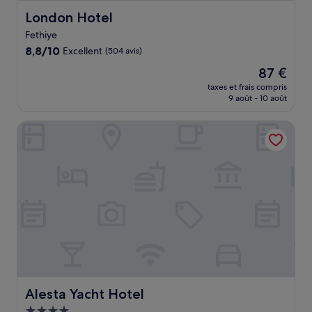
London Hotel
London Hotel
Fethiye
8.8
8,8/10
Excellent
(504 avis)
sur
Le
87 €
10,
nouveau
Excellent,
taxes et frais compris
prix
9 août - 10 août
(504 avis)
est
de
Alesta Yacht Hotel
87 €
Alesta Yacht Hotel
Alesta Yacht Hotel
Hébergement