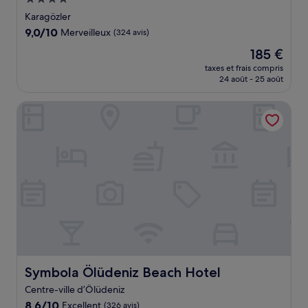
4.0 étoiles
Karagözler
9.0
9,0/10
Merveilleux
(324 avis)
sur
Le
185 €
10,
nouveau
Merveilleux,
taxes et frais compris
prix
24 août - 25 août
(324 avis)
est
de
Symbola Ölüdeniz Beach Hotel
185 €
Symbola Ölüdeniz Beach Hotel
Symbola Ölüdeniz Beach Hotel
Centre-ville d’Ölüdeniz
8.6
8,6/10
Excellent
(326 avis)