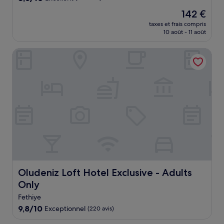
sur
Le
142 €
10,
nouveau
Excellent,
taxes et frais compris
prix
10 août - 11 août
(326 avis)
est
de
Oludeniz Loft Hotel Exclusive - Adults Only
142 €
Oludeniz Loft Hotel Exclusive - Adults Only
Oludeniz Loft Hotel Exclusive - Adults
Only
Fethiye
9.8
9,8/10
Exceptionnel
(220 avis)
sur