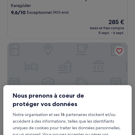
Karagözler
9.6
9,6/10
Exceptionnel
(903 avis)
sur
Le
285 €
10,
nouveau
Exceptionnel,
taxes et frais compris
prix
5 sept. - 6 sept.
(903 avis)
est
de
Oludeniz Blu Luxury Unique Hotel - Adults Only
285 €
Nous prenons à coeur de
protéger vos données
Notre organisation et ses
16
partenaires stockent et/ou
Oludeniz Blu Luxury Unique Hotel - Adults Only
Oludeniz Blu Luxury Unique Hotel -
accèdent à des informations, telles que les identifiants
Adults Only
uniques de cookies pour traiter les données personnelles,
Centre-ville d’Ölüdeniz
sur un appareil. Vous pouvez accepter ou gérer vos