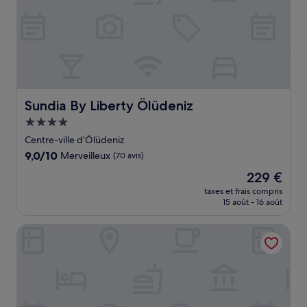
Sundia By Liberty Ölüdeniz
Sundia By Liberty Ölüdeniz
Hébergement
4.0 étoiles
Centre-ville d’Ölüdeniz
9.0
9,0/10
Merveilleux
(70 avis)
sur
Le
229 €
10,
nouveau
Merveilleux,
taxes et frais compris
prix
15 août - 16 août
(70 avis)
est
de
Liberty Lykia - Adults Only
229 €