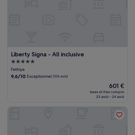
Liberty Signa - All inclusive
Liberty Signa - All inclusive
Hébergement
5.0 étoiles
Fethiye
9.6
9,6/10
Exceptionnel
(106 avis)
sur
Le
601 €
10,
nouveau
Exceptionnel,
taxes et frais compris
prix
23 août - 24 août
(106 avis)
est
de
Sundia By Liberty Ölüdeniz
601 €