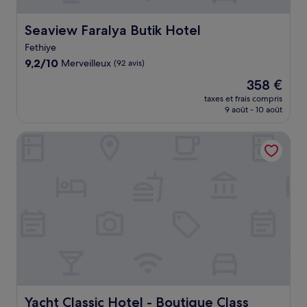
Seaview Faralya Butik Hotel
Seaview Faralya Butik Hotel
Fethiye
9.2
9,2/10
Merveilleux
(92 avis)
sur
Le
358 €
10,
nouveau
Merveilleux,
taxes et frais compris
prix
9 août - 10 août
(92 avis)
est
de
Yacht Classic Hotel - Boutique Class
358 €
Yacht Classic Hotel - Boutique Class
Yacht Classic Hotel - Boutique Class