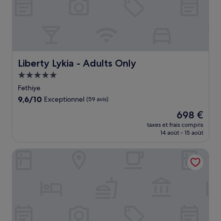
Liberty Lykia - Adults Only
Liberty Lykia - Adults Only
Hébergement
5.0 étoiles
Fethiye
9.6
9,6/10
Exceptionnel
(59 avis)
sur
Le
698 €
10,
nouveau
Exceptionnel,
taxes et frais compris
prix
14 août - 15 août
(59 avis)
est
de
Lov Faralya (+16 Adults Only)
698 €