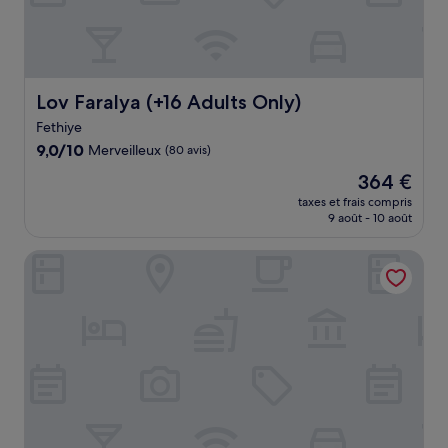
Lov Faralya (+16 Adults Only)
Lov Faralya (+16 Adults Only)
Fethiye
9.0
9,0/10
Merveilleux
(80 avis)
sur
Le
364 €
10,
nouveau
Merveilleux,
taxes et frais compris
prix
9 août - 10 août
(80 avis)
est
de
Liberty Fabay - All Inclusive
364 €