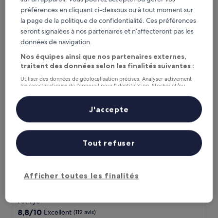
9.6
9,6/10
Exceptionnel
(149 avis)
préférences en cliquant ci-dessous ou à tout moment sur
sur
Le
la page de la politique de confidentialité. Ces préférences
231 €
10,
nouveau
seront signalées à nos partenaires et n’affecteront pas les
Exceptionnel,
taxes et frais compris
prix
27 août - 28 août
(149 avis)
données de navigation.
est
de
Nos équipes ainsi que nos partenaires externes,
Liberty Lykia
231 €
traitent des données selon les finalités suivantes :
Utiliser des données de géolocalisation précises. Analyser activement
les caractéristiques de l’appareil pour l’identification. Stocker et/ou
accéder à des informations sur un appareil. Publicités et contenu
personnalisés, mesure de performance des publicités et du contenu,
études d’audience et développement de services.
J'accepte
Liste de nos partenaires (fournisseurs)
Tout refuser
Liberty Lykia
Afficher toutes les finalités
Liberty Lykia
Hébergement
5.0 étoiles
Fethiye
8.8
8,8/10
Excellent
(112 avis)