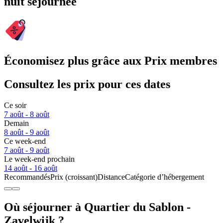
nuit séjournée
Économisez plus grâce aux Prix membres
Consultez les prix pour ces dates
Ce soir
7 août - 8 août
Demain
8 août - 9 août
Ce week-end
7 août - 9 août
Le week-end prochain
14 août - 16 août
Recommandés
Prix (croissant)
Distance
Catégorie d’hébergement
Où séjourner à Quartier du Sablon -
Zavelwijk ?