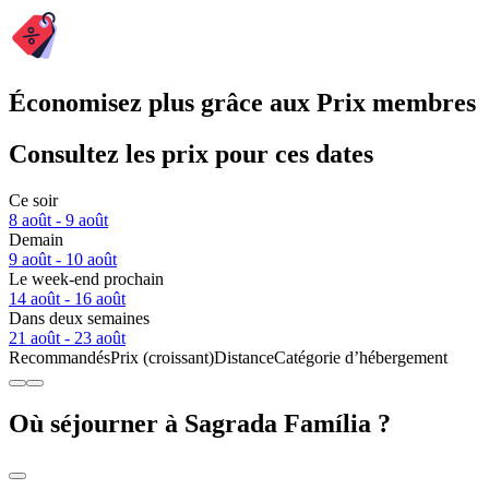
Économisez plus grâce aux Prix membres
Consultez les prix pour ces dates
Ce soir
8 août - 9 août
Demain
9 août - 10 août
Le week-end prochain
14 août - 16 août
Dans deux semaines
21 août - 23 août
Recommandés
Prix (croissant)
Distance
Catégorie d’hébergement
Où séjourner à Sagrada Família ?