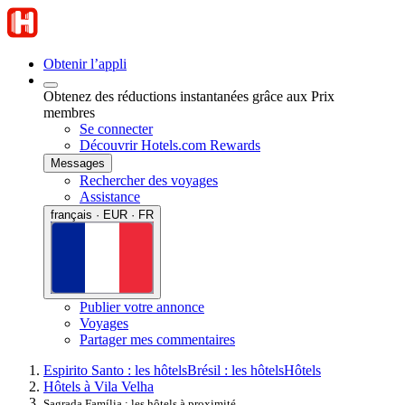
Obtenir l’appli
Obtenez des réductions instantanées grâce aux Prix
membres
Se connecter
Découvrir Hotels.com Rewards
Messages
Rechercher des voyages
Assistance
français · EUR · FR
Publier votre annonce
Voyages
Partager mes commentaires
Espirito Santo : les hôtels
Brésil : les hôtels
Hôtels
Hôtels à Vila Velha
Sagrada Família : les hôtels à proximité