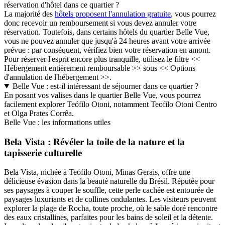
réservation d'hôtel dans ce quartier ?
La majorité des
hôtels proposent l'annulation gratuite
, vous pourrez
donc recevoir un remboursement si vous devez annuler votre
réservation. Toutefois, dans certains hôtels du quartier Belle Vue,
vous ne pouvez annuler que jusqu'à 24 heures avant votre arrivée
prévue : par conséquent, vérifiez bien votre réservation en amont.
Pour réserver l'esprit encore plus tranquille, utilisez le filtre <<
Hébergement entièrement remboursable >> sous << Options
d'annulation de l'hébergement >>.
Belle Vue : est-il intéressant de séjourner dans ce quartier ?
En posant vos valises dans le quartier Belle Vue, vous pourrez
facilement explorer Teófilo Otoni, notamment Teofilo Otoni Centro
et Olga Prates Corrêa.
Belle Vue : les informations utiles
Bela Vista : Révéler la toile de la nature et la
tapisserie culturelle
Bela Vista, nichée à Teófilo Otoni, Minas Gerais, offre une
délicieuse évasion dans la beauté naturelle du Brésil. Réputée pour
ses paysages à couper le souffle, cette perle cachée est entourée de
paysages luxuriants et de collines ondulantes. Les visiteurs peuvent
explorer la plage de Rocha, toute proche, où le sable doré rencontre
des eaux cristallines, parfaites pour les bains de soleil et la détente.