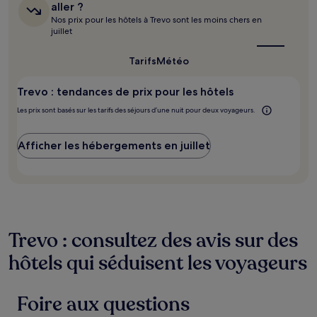
heures
quel
aller ?
sur
est
Nos prix pour les hôtels à Trevo sont les moins chers en
le
la
juillet
meilleur
base
moment
d’un
pour
Tarifs
Météo
séjour
y
d’une
aller ?
nuit
Trevo : tendances de prix pour les hôtels
pour
Les prix sont basés sur les tarifs des séjours d’une nuit pour deux voyageurs.
2 adultes.
Les
prix
Afficher les hébergements en juillet
et
la
disponibilité
sont
susceptibles
de
changer.
Trevo : consultez des avis sur des
Des
conditions
hôtels qui séduisent les voyageurs
supplémentaires
peuvent
s’appliquer.
Foire aux questions