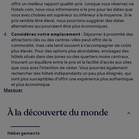
s
e
offrir un meilleur rapport qualité-prix. Lorsque vous réservez via
u
l
Hotels.com, nous vous informerons si le prix pour les dates que
n
l
vous avez choisies est supérieur ou inférieur à la moyenne. Si le
e
e
prix semble être élevé, nous pourrions suggérer des dates
n
f
alternatives qui pourraient être plus économiques.
o
e
Considérez votre emplacement :
Séjourner à proximité des
u
n
attractions clés ou des centres-villes peut offrir de la
v
ê
commodité, mais cela tend souvent à s'accompagner de coûts
e
t
plus élevés. Pour des options plus abordables, envisagez des
l
r
hôtels situés dans des zones ou des quartiers moins centraux,
l
e
trouvant un équilibre entre le prix et la facilité d'accès aux sites
e
que vous avez l'intention de visiter. Vous pourriez également
f
rechercher des hôtels indépendants un peu plus éloignés, qui
e
sont plus susceptibles d'offrir une expérience plus authentique
n
et plus économique.
ê
Masquer
t
r
e
À la découverte du monde
Hébergements