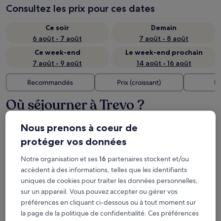
Consultez les prix pour ces dates
Ce soir
Demain
6 août - 7 août
7 août - 8 août
Ce week-end
Le week-end prochain
7 août - 9 août
14 août - 16 août
Recommandés
Prix (croissant)
Di
Où séjourner à Trevo ?
Nous prenons à coeur de
Sítio Hotel e Eventos
protéger vos données
Notre organisation et ses
16
partenaires stockent et/ou
accèdent à des informations, telles que les identifiants
uniques de cookies pour traiter les données personnelles,
sur un appareil. Vous pouvez accepter ou gérer vos
préférences en cliquant ci-dessous ou à tout moment sur
la page de la politique de confidentialité. Ces préférences