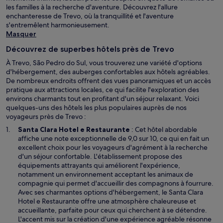
les familles à la recherche d'aventure. Découvrez l'allure
enchanteresse de Trevo, où la tranquillité et l'aventure
s'entremêlent harmonieusement.
Masquer
Découvrez de superbes hôtels près de Trevo
À Trevo, São Pedro do Sul, vous trouverez une variété d'options
d'hébergement, des auberges confortables aux hôtels agréables.
De nombreux endroits offrent des vues panoramiques et un accès
pratique aux attractions locales, ce qui facilite l'exploration des
environs charmants tout en profitant d'un séjour relaxant. Voici
quelques-uns des hôtels les plus populaires auprès de nos
voyageurs près de Trevo :
S
Santa Clara Hotel e Restaurante
: Cet hôtel abordable
’
affiche une note exceptionnelle de 9,0 sur 10, ce qui en fait un
o
excellent choix pour les voyageurs d'agrément à la recherche
u
d'un séjour confortable. L'établissement propose des
v
équipements attrayants qui améliorent l'expérience,
r
notamment un environnement acceptant les animaux de
e
compagnie qui permet d'accueillir des compagnons à fourrure.
d
Avec ses charmantes options d'hébergement, le Santa Clara
a
Hotel e Restaurante offre une atmosphère chaleureuse et
n
accueillante, parfaite pour ceux qui cherchent à se détendre.
s
L'accent mis sur la création d'une expérience agréable résonne