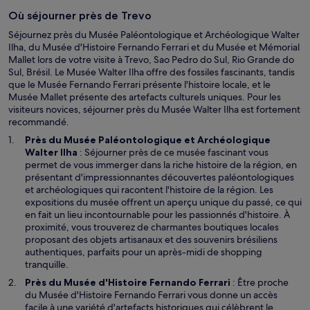
f
u
e
Où séjourner près de Trevo
n
n
e
Séjournez près du Musée Paléontologique et Archéologique Walter
ê
n
Ilha, du Musée d'Histoire Fernando Ferrari et du Musée et Mémorial
t
o
Mallet lors de votre visite à Trevo, Sao Pedro do Sul, Rio Grande do
r
u
Sul, Brésil. Le Musée Walter Ilha offre des fossiles fascinants, tandis
e
v
que le Musée Fernando Ferrari présente l'histoire locale, et le
e
Musée Mallet présente des artefacts culturels uniques. Pour les
l
visiteurs novices, séjourner près du Musée Walter Ilha est fortement
l
recommandé.
e
Près du
Musée Paléontologique et Archéologique
f
S
Walter Ilha
: Séjourner près de ce musée fascinant vous
e
’
permet de vous immerger dans la riche histoire de la région, en
n
o
présentant d'impressionnantes découvertes paléontologiques
ê
u
et archéologiques qui racontent l'histoire de la région. Les
t
v
expositions du musée offrent un aperçu unique du passé, ce qui
r
r
en fait un lieu incontournable pour les passionnés d'histoire. À
e
e
proximité, vous trouverez de charmantes boutiques locales
d
proposant des objets artisanaux et des souvenirs brésiliens
a
authentiques, parfaits pour un après-midi de shopping
n
tranquille.
s
S
Près du
Musée d'Histoire Fernando Ferrari
: Être proche
u
’
du Musée d'Histoire Fernando Ferrari vous donne un accès
n
o
facile à une variété d'artefacts historiques qui célèbrent le