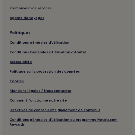
Caturrita : hôtels
Promouvoir vos services
Boi Mort : hôtels
Agents de voyages
Tancredo Neves : hôtels
Politiques
Schmidt : hôtels
Noal : hôtels
Conditions générales d’utilisation
Conditions Générales d’Utilisation d’Abritel
Accessibilité
Politique sur la protection des données
Cookies
Mentions légales / Nous contacter
Comment fonctionne notre site
Directives de contenu et signalement de contenus
Conditions générales d’utilisation du programme Hotels.com
Rewards