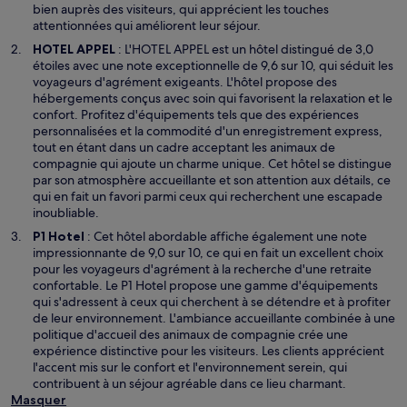
u
bien auprès des visiteurs, qui apprécient les touches
n
attentionnées qui améliorent leur séjour.
e
S
HOTEL APPEL
: L'HOTEL APPEL est un hôtel distingué de 3,0
n
’
étoiles avec une note exceptionnelle de 9,6 sur 10, qui séduit les
o
o
voyageurs d'agrément exigeants. L'hôtel propose des
u
u
hébergements conçus avec soin qui favorisent la relaxation et le
v
v
confort. Profitez d'équipements tels que des expériences
e
r
personnalisées et la commodité d'un enregistrement express,
l
e
tout en étant dans un cadre acceptant les animaux de
l
d
compagnie qui ajoute un charme unique. Cet hôtel se distingue
e
a
par son atmosphère accueillante et son attention aux détails, ce
f
n
qui en fait un favori parmi ceux qui recherchent une escapade
e
s
inoubliable.
n
u
S
P1 Hotel
: Cet hôtel abordable affiche également une note
ê
n
’
impressionnante de 9,0 sur 10, ce qui en fait un excellent choix
t
e
o
pour les voyageurs d'agrément à la recherche d'une retraite
r
n
u
confortable. Le P1 Hotel propose une gamme d'équipements
e
o
v
qui s'adressent à ceux qui cherchent à se détendre et à profiter
u
r
de leur environnement. L'ambiance accueillante combinée à une
v
e
politique d'accueil des animaux de compagnie crée une
e
d
expérience distinctive pour les visiteurs. Les clients apprécient
l
a
l'accent mis sur le confort et l'environnement serein, qui
l
n
contribuent à un séjour agréable dans ce lieu charmant.
e
s
Masquer