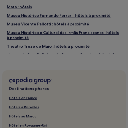
Mata : hôtels
Museu Histórico Fernando Ferrari : hôtels à proximité
Museu Vicente Pallotti : hôtels à proximité
Museu Histórico e Cultural das Irmãs Franciscanas : hôtels
à proximité
Theatro Treze de Maio : hôtels à proximité
Museu de Arte Religiosa da Paroquia Catedral : hôtels à
proximité
São Martinho da Serra : hôtels
Toropi : hôtels
Santa María : hôtels Hôtels acceptant les animaux de
Destinations phares
compagnie
Hôtels en France
São Gabriel : hôtels Hôtels avec parking
Hôtels à Bruxelles
São Gabriel : hôtels Hôtels avec petit-déjeuner gratuit
Sao Pedro do Sul : hôtels
Hôtels au Maroc
Salgado Filho : hôtels
Hôtel en Royaume-Uni