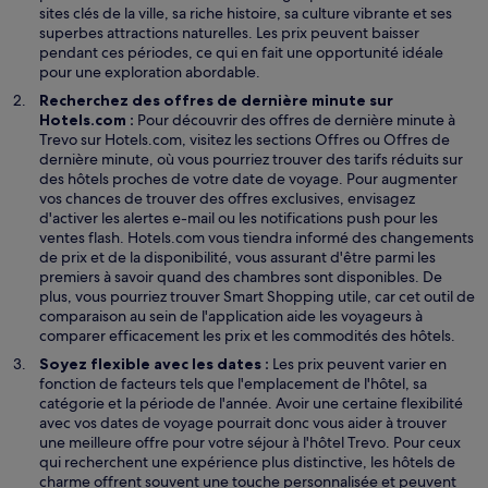
e
sites clés de la ville, sa riche histoire, sa culture vibrante et ses
e
l
superbes attractions naturelles. Les prix peuvent baisser
l
pendant ces périodes, ce qui en fait une opportunité idéale
e
pour une exploration abordable.
f
Recherchez des offres de dernière minute sur
e
Hotels.com :
Pour découvrir des offres de dernière minute à
n
S
Trevo sur Hotels.com, visitez les sections
Offres
ou Offres de
ê
’
dernière minute, où vous pourriez trouver des tarifs réduits sur
t
o
des hôtels proches de votre date de voyage. Pour augmenter
r
u
vos chances de trouver des offres exclusives, envisagez
e
v
d'activer les alertes e-mail ou les notifications push pour les
r
ventes flash. Hotels.com vous tiendra informé des changements
e
de prix et de la disponibilité, vous assurant d'être parmi les
d
premiers à savoir quand des chambres sont disponibles. De
S
a
plus, vous pourriez trouver
Smart Shopping
utile, car cet outil de
’
n
comparaison au sein de l'application aide les voyageurs à
o
s
comparer efficacement les prix et les commodités des hôtels.
u
u
Soyez flexible avec les dates :
Les prix peuvent varier en
v
n
fonction de facteurs tels que l'emplacement de l'hôtel, sa
r
e
catégorie et la période de l'année. Avoir une certaine flexibilité
e
n
avec vos dates de voyage pourrait donc vous aider à trouver
d
o
une meilleure offre pour votre séjour à l'hôtel Trevo. Pour ceux
a
u
qui recherchent une expérience plus distinctive, les hôtels de
n
v
charme offrent souvent une touche personnalisée et peuvent