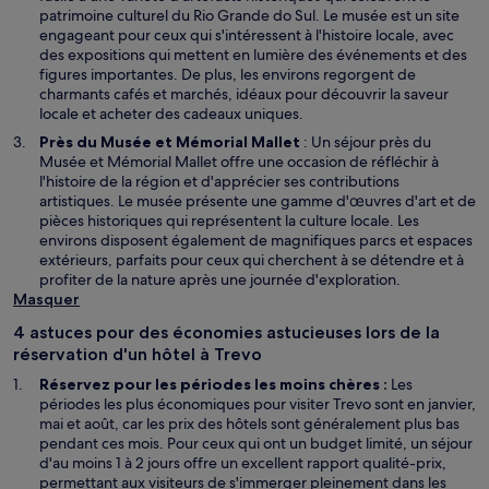
e
u
patrimoine culturel du Rio Grande do Sul. Le musée est un site
n
v
engageant pour ceux qui s'intéressent à l'histoire locale, avec
o
r
des expositions qui mettent en lumière des événements et des
u
e
figures importantes. De plus, les environs regorgent de
v
d
charmants cafés et marchés, idéaux pour découvrir la saveur
e
a
locale et acheter des cadeaux uniques.
l
n
S
Près du
Musée et Mémorial Mallet
: Un séjour près du
l
s
’
Musée et Mémorial Mallet offre une occasion de réfléchir à
e
u
o
l'histoire de la région et d'apprécier ses contributions
f
n
u
artistiques. Le musée présente une gamme d'œuvres d'art et de
e
e
v
pièces historiques qui représentent la culture locale. Les
n
n
r
environs disposent également de magnifiques parcs et espaces
ê
o
e
extérieurs, parfaits pour ceux qui cherchent à se détendre et à
t
u
d
profiter de la nature après une journée d'exploration.
r
v
a
Masquer
e
e
n
l
4 astuces pour des économies astucieuses lors de la
s
l
réservation d'un hôtel à Trevo
u
e
n
Réservez pour les périodes les moins chères :
Les
f
e
périodes les plus économiques pour visiter Trevo sont en janvier,
e
n
mai et août, car les prix des hôtels sont généralement plus bas
n
o
pendant ces mois. Pour ceux qui ont un budget limité, un séjour
ê
u
d'au moins 1 à 2 jours offre un excellent rapport qualité-prix,
t
v
permettant aux visiteurs de s'immerger pleinement dans les
r