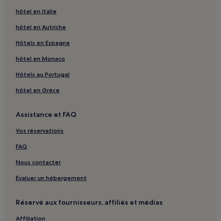
Nova Santa Marta : hôtels
hôtel en Italie
Divine Providence : hôtels
hôtel en Autriche
Carolina : hôtels
Hôtels en Espagne
Duc de Caxias : hôtels
hôtel en Monaco
Renaissance : hôtels
Hôtels au Portugal
Uglione : hôtels
hôtel en Grèce
Ferme des Fleurs : hôtels
Bonfim : hôtels
Assistance et FAQ
Riveira : hôtels
Vos réservations
Oliveira : hôtels
FAQ
Sainte Lucie : hôtels
Nous contacter
Maturino de Oliveira Bello : hôtels
Évaluer un hébergement
Nouvelle Allemagne : hôtels
Pinheiro Machado : hôtels
Réservé aux fournisseurs, affiliés et médias
Agroindustriel : hôtels
Affiliation