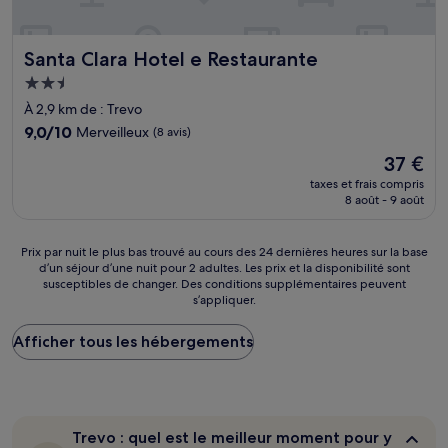
Santa Clara Hotel e Restaurante
Santa Clara Hotel e Restaurante
Hébergement
2.5 étoiles
À 2,9 km de : Trevo
9.0
9,0/10
Merveilleux
(8 avis)
sur
Le
37 €
10,
nouveau
Merveilleux,
taxes et frais compris
prix
8 août - 9 août
(8 avis)
est
de
37 €
Prix
Prix par nuit le plus bas trouvé au cours des 24 dernières heures sur la base
d’un séjour d’une nuit pour 2 adultes. Les prix et la disponibilité sont
par
susceptibles de changer. Des conditions supplémentaires peuvent
nuit
s’appliquer.
le
plus
Afficher tous les hébergements
bas
trouvé
au
cours
des
24 dernières
Trevo :
Trevo : quel est le meilleur moment pour y