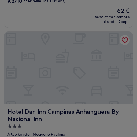
9.2
9,2/10
Merveilleux
(1 002 avis)
sur
Le
62 €
10,
nouveau
Merveilleux,
taxes et frais compris
prix
6 sept. - 7 sept.
(1 002 avis)
est
de
Hotel Dan Inn Campinas Anhanguera By Nacional Inn
62 €
Hotel Dan Inn Campinas Anhanguera By Nacional Inn
Hotel Dan Inn Campinas Anhanguera By
Nacional Inn
Hébergement
3.0 étoiles
À 9,5 km de : Nouvelle Paulínia