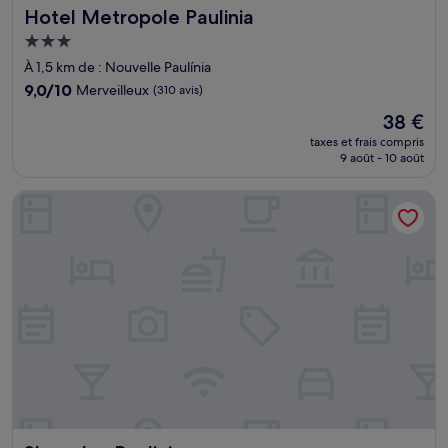
Hotel Metropole Paulinia
Hotel Metropole Paulinia
Hébergement
3.0 étoiles
À 1,5 km de : Nouvelle Paulínia
9.0
9,0/10
Merveilleux
(310 avis)
sur
Le
38 €
10,
nouveau
Merveilleux,
taxes et frais compris
prix
9 août - 10 août
(310 avis)
est
de
Sleep Inn Paulinia
38 €