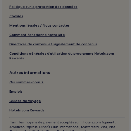
Politique sur la protection des données
Barueri : hôtels Hôtels avec cuisine
Cookies
Bragança Paulista : hôtels Hôtels avec parking
Mentions légales / Nous contacter
Jundiaí : hôtels Hôtels avec parking
Jundiaí : hôtels Hôtels avec centre de fitness
Comment fonctionne notre site
Jundiaí : hôtels Hôtels avec petit-déjeuner gratuit
Directives de contenu et signalement de contenus
Jundiaí : hôtels 3 étoiles
Conditions générales d’utilisation du programme Hotels.com
Rewards
Águas de Lindóia : hôtels Hôtels avec piscine
Águas de Lindóia : hôtels Hôtels avec centre de fitness
Autres informations
Águas de Lindóia : hôtels Hôtels acceptant les animaux de
Qui sommes-nous ?
compagnie
Emplois
Águas de Lindóia : Pousadas
Guides de voyage
Águas de Lindóia : hôtels Hôtels pas chers
Águas de Lindóia : hôtels Hôtels familiaux
Hotels.com Rewards
Águas de Lindóia : hôtels Hôtels avec spa
Parmi les moyens de paiement acceptés sur fr.hotels.com figurent :
American Express, Diner’s Club International, Mastercard, Visa, Visa
São Pedro : hôtels Hôtels avec petit-déjeuner gratuit