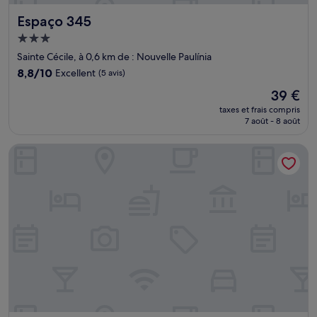
Espaço 345
Espaço 345
Hébergement
3.0 étoiles
Sainte Cécile, à 0,6 km de : Nouvelle Paulínia
8.8
8,8/10
Excellent
(5 avis)
sur
Le
39 €
10,
nouveau
Excellent,
taxes et frais compris
prix
7 août - 8 août
(5 avis)
est
de
Hotel Metropole Paulinia
39 €