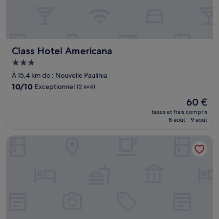
Class Hotel Americana
Class Hotel Americana
Hébergement
3.0 étoiles
À 15,4 km de : Nouvelle Paulínia
10.0
10/10
Exceptionnel
(2 avis)
sur
Le
60 €
10,
nouveau
Exceptionnel,
taxes et frais compris
prix
8 août - 9 août
(2 avis)
est
de
Parque Prado Imóveis em Next Residence
60 €