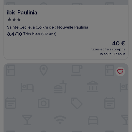
ibis Paulinia
ibis Paulinia
Hébergement
3.0 étoiles
Sainte Cécile, à 0,6 km de : Nouvelle Paulínia
8.4
8,4/10
Très bien
(273 avis)
sur
Le
40 €
10,
nouveau
Très
taxes et frais compris
prix
16 août - 17 août
bien,
est
(273 avis)
de
Espaço 345
40 €