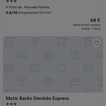
Hébergement
3.0 étoiles
À 10 km de : Nouvelle Paulínia
9.4
9,4/10
Exceptionnel
(100 avis)
sur
Le
68 €
10,
nouveau
Exceptionnel,
taxes et frais compris
prix
8 août - 9 août
(100 avis)
est
de
Matiz Barão Geraldo Express
68 €
Matiz Barão Geraldo Express
Matiz Barão Geraldo Express
Hébergement