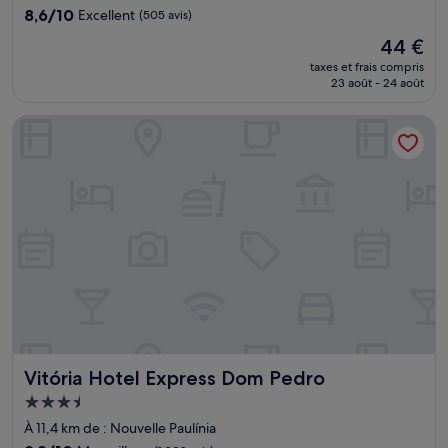
8.6
8,6/10
Excellent
(505 avis)
sur
Le
44 €
10,
nouveau
Excellent,
taxes et frais compris
prix
23 août - 24 août
(505 avis)
est
de
Vitória Hotel Express Dom Pedro
44 €
Vitória Hotel Express Dom Pedro
Vitória Hotel Express Dom Pedro
Hébergement
3.5 étoiles
À 11,4 km de : Nouvelle Paulínia