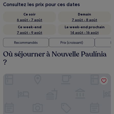
Consultez les prix pour ces dates
Ce soir
Demain
6 août - 7 août
7 août - 8 août
Ce week-end
Le week-end prochain
7 août - 9 août
14 août - 16 août
Recommandés
Prix (croissant)
Di
Où séjourner à Nouvelle Paulínia
?
Class Hotel Americana