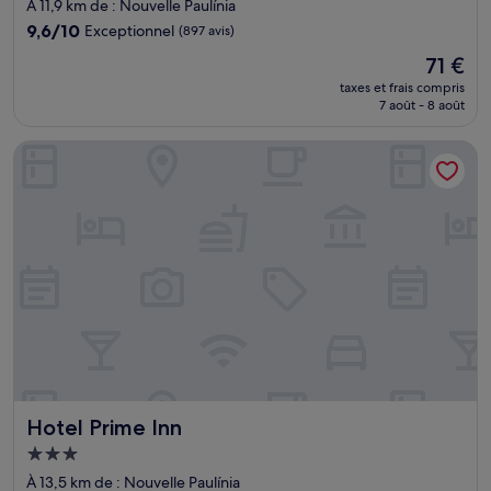
4.0 étoiles
À 11,9 km de : Nouvelle Paulínia
9.6
9,6/10
Exceptionnel
(897 avis)
sur
Le
71 €
10,
nouveau
Exceptionnel,
taxes et frais compris
prix
7 août - 8 août
(897 avis)
est
de
Hotel Prime Inn
71 €
Hotel Prime Inn
Hotel Prime Inn
Hébergement
3.0 étoiles
À 13,5 km de : Nouvelle Paulínia