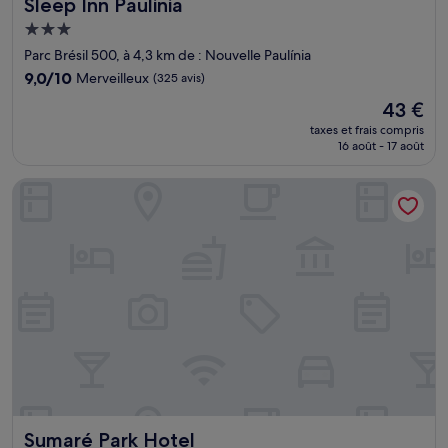
Sleep Inn Paulinia
Sleep Inn Paulinia
Hébergement
3.0 étoiles
Parc Brésil 500, à 4,3 km de : Nouvelle Paulínia
9.0
9,0/10
Merveilleux
(325 avis)
sur
Le
43 €
10,
nouveau
Merveilleux,
taxes et frais compris
prix
16 août - 17 août
(325 avis)
est
de
Sumaré Park Hotel
43 €
Sumaré Park Hotel
Sumaré Park Hotel