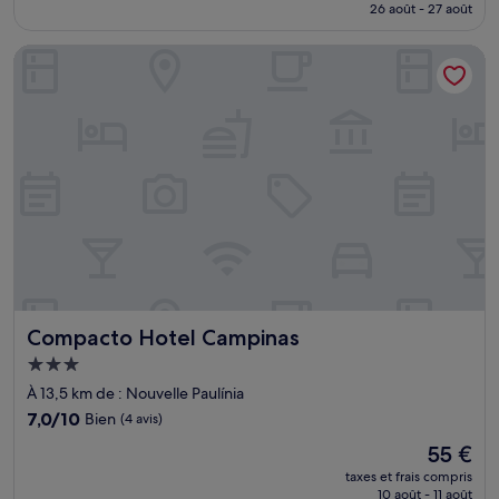
prix
26 août - 27 août
(5 avis)
est
de
Compacto Hotel Campinas
109 €
Compacto Hotel Campinas
Compacto Hotel Campinas
Hébergement
3.0 étoiles
À 13,5 km de : Nouvelle Paulínia
7.0
7,0/10
Bien
(4 avis)
sur
Le
55 €
10,
nouveau
Bien,
taxes et frais compris
prix
10 août - 11 août
(4 avis)