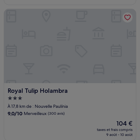
est
de
Royal Tulip Holambra
55 €
Royal Tulip Holambra
Royal Tulip Holambra
Hébergement
3.0 étoiles
À 17,8 km de : Nouvelle Paulínia
9.0
9,0/10
Merveilleux
(300 avis)
sur
Le
104 €
10,
nouveau
Merveilleux,
taxes et frais compris
prix
9 août - 10 août
(300 avis)
est