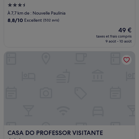
Hébergement
3.5 étoiles
À 7,7 km de : Nouvelle Paulínia
8.8
8,8/10
Excellent
(532 avis)
sur
Le
49 €
10,
nouveau
Excellent,
taxes et frais compris
prix
9 août - 10 août
(532 avis)
est
de
CASA DO PROFESSOR VISITANTE
49 €
CASA DO PROFESSOR VISITANTE
CASA DO PROFESSOR VISITANTE