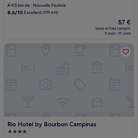
3.0 étoiles
À 9,5 km de : Nouvelle Paulínia
8.6
8,6/10
Excellent
(574 avis)
sur
Le
57 €
10,
nouveau
Excellent,
taxes et frais compris
prix
9 août - 10 août
(574 avis)
est
de
Rio Hotel by Bourbon Campinas
57 €
Rio Hotel by Bourbon Campinas
Rio Hotel by Bourbon Campinas
Hébergement