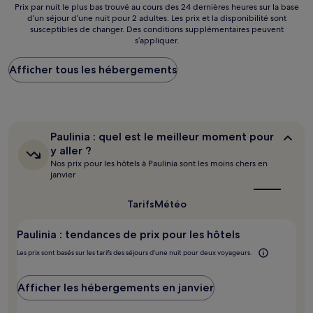
47 €
Prix
Prix par nuit le plus bas trouvé au cours des 24 dernières heures sur la base
d’un séjour d’une nuit pour 2 adultes. Les prix et la disponibilité sont
par
susceptibles de changer. Des conditions supplémentaires peuvent
nuit
s’appliquer.
le
plus
Afficher tous les hébergements
bas
trouvé
au
cours
des
24 dernières
Paulinia :
Paulinia : quel est le meilleur moment pour
heures
quel
y aller ?
sur
est
Nos prix pour les hôtels à Paulinia sont les moins chers en
le
la
janvier
meilleur
base
moment
d’un
pour
Tarifs
Météo
séjour
y
d’une
aller ?
nuit
Paulinia : tendances de prix pour les hôtels
pour
Les prix sont basés sur les tarifs des séjours d’une nuit pour deux voyageurs.
2 adultes.
Les
prix
Afficher les hébergements en janvier
et
la