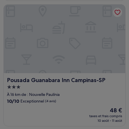
de
Pousada Guanabara Inn Campinas-SP
104 €
Pousada Guanabara Inn Campinas-SP
Pousada Guanabara Inn Campinas-SP
Hébergement
3.0 étoiles
À 16 km de : Nouvelle Paulínia
10.0
10/10
Exceptionnel
(4 avis)
sur
Le
48 €
10,
nouveau
Exceptionnel,
taxes et frais compris
prix
10 août - 11 août
(4 avis)
est