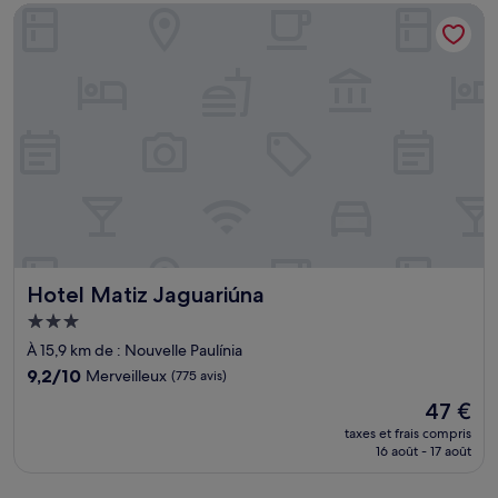
de
Hotel Matiz Jaguariúna
48 €
Hotel Matiz Jaguariúna
Hotel Matiz Jaguariúna
Hébergement
3.0 étoiles
À 15,9 km de : Nouvelle Paulínia
9.2
9,2/10
Merveilleux
(775 avis)
sur
Le
47 €
10,
nouveau
Merveilleux,
taxes et frais compris
prix
16 août - 17 août
(775 avis)
est
de