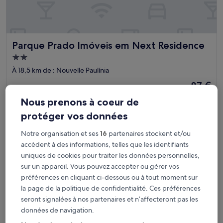
Parque Prado Imóveis em Next Residence
Parque Prado Imóveis em Next Residence
Hébergement
2.0 étoiles
À 18,5 km de : Nouvelle Paulínia
Le
87 €
nouveau
taxes et frais compris
Nous prenons à coeur de
prix
9 août - 10 août
est
protéger vos données
de
Vitória Hotel Convention Paulínia
87 €
Notre organisation et ses
16
partenaires stockent et/ou
accèdent à des informations, telles que les identifiants
uniques de cookies pour traiter les données personnelles,
sur un appareil. Vous pouvez accepter ou gérer vos
préférences en cliquant ci-dessous ou à tout moment sur
la page de la politique de confidentialité. Ces préférences
seront signalées à nos partenaires et n’affecteront pas les
données de navigation.