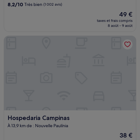
8.2
8,2/10
Très bien
(1 002 avis)
sur
Le
49 €
10,
nouveau
Très
taxes et frais compris
prix
8 août - 9 août
bien,
est
(1 002 avis)
de
Hospedaria Campinas
49 €
Hospedaria Campinas
Hospedaria Campinas
À 13,9 km de : Nouvelle Paulínia
Le
38 €
nouveau