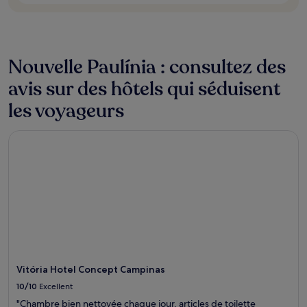
disponibilité
sont
susceptibles
de
changer.
Nouvelle Paulínia : consultez des
Des
conditions
avis sur des hôtels qui séduisent
supplémentaires
les voyageurs
peuvent
s’appliquer.
Vitória Hotel Concept Campinas
Vitória Hotel Concept Campinas
10/10
Excellent
"Chambre bien nettoyée chaque jour, articles de toilette