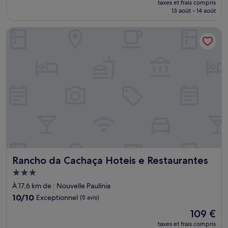
taxes et frais compris
prix
13 août - 14 août
est
de
Rancho da Cachaça Hoteis e Restaurantes
38 €
Rancho da Cachaça Hoteis e Restaurantes
Rancho da Cachaça Hoteis e Restaurantes
Hébergement
3.0 étoiles
À 17,6 km de : Nouvelle Paulínia
10.0
10/10
Exceptionnel
(5 avis)
sur
Le
109 €
10,
nouveau
Exceptionnel,
taxes et frais compris