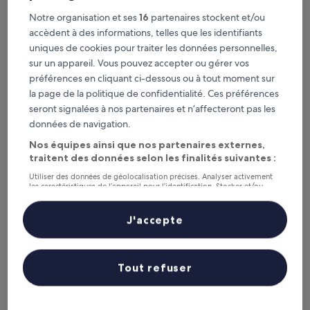
Consultez les prix pour ces dates
Notre organisation et ses
16
partenaires stockent et/ou
accèdent à des informations, telles que les identifiants
Ce soir
Demain
uniques de cookies pour traiter les données personnelles,
6 août - 7 août
7 août - 8 août
sur un appareil. Vous pouvez accepter ou gérer vos
Ce week-end
Le week-end prochain
préférences en cliquant ci-dessous ou à tout moment sur
7 août - 9 août
14 août - 16 août
la page de la politique de confidentialité. Ces préférences
Police Routière : les 5 meilleurs
seront signalées à nos partenaires et n’affecteront pas les
données de navigation.
hôtels en un coup d’œil
Nos équipes ainsi que nos partenaires externes,
traitent des données selon les finalités suivantes :
Link Araranguá
— Jardin des Avenues, à 6,4 km de : Police
Routière. Hôtel 3 étoiles. Avis voyageurs : 9,0/10 — Merveilleux.
Utiliser des données de géolocalisation précises. Analyser activement
les caractéristiques de l’appareil pour l’identification. Stocker et/ou
Hotel Morro dos Conventos
— À 15,5 km de : Police Routière.
accéder à des informations sur un appareil. Publicités et contenu
Hôtel 3 étoiles. Avis voyageurs : 7,8/10 — Bien.
personnalisés, mesure de performance des publicités et du contenu,
études d’audience et développement de services.
J'accepte
Pousada Dona Monica
— À 21 km de : Police Routière. Hôtel
Liste de nos partenaires (fournisseurs)
3 étoiles. Avis voyageurs : 8,4/10 — Très bien.
Recommandés
Prix (croissant)
Di
Tout refuser
Où séjourner à Police Routière ?