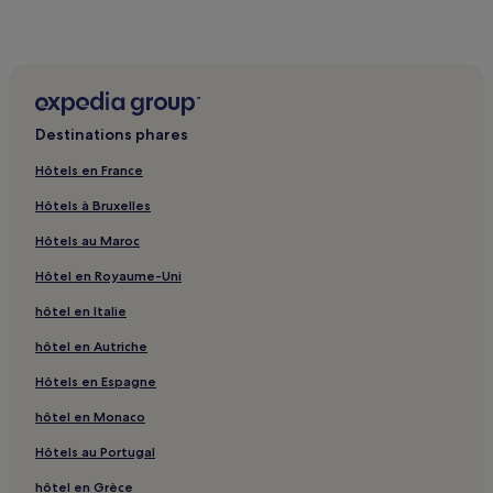
Grande Plage : hôtels à proximité
Criciúma : hôtels Hôtels avec petit-déjeuner gratuit
Gravatal : hôtels Hôtels familiaux
Diomicio Freitas : hôtels à proximité
Destinations phares
Recife : hôtels
Hôtels en France
Belle Vue : hôtels
Hôtels à Bruxelles
Gávea : hôtels
Hôtels au Maroc
Colonial : hôtels
Hôtel en Royaume-Uni
Urussanga Centre : hôtels
hôtel en Italie
Mine Union : hôtels
Centre d'Icara : hôtels
hôtel en Autriche
Madre : hôtels
Hôtels en Espagne
Ana Maria : hôtels
hôtel en Monaco
Centre de Tubarao : hôtels
Hôtels au Portugal
Barranca : hôtels
hôtel en Grèce