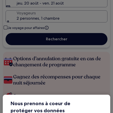
jeu. 20 août - ven. 21 août
Voyageurs
2 personnes, 1 chambre
Je voyage pour affaires
Rechercher
Options d’annulation gratuite en cas de
changement de programme
Gagnez des récompenses pour chaque
nuit séjournée
Économisez plus grâce aux Prix membres
Nous prenons à coeur de
protéger vos données