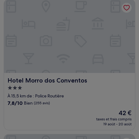
Hotel Morro dos Conventos
25 €
Hotel Morro dos Conventos
Hotel Morro dos Conventos
Hébergement
3.0 étoiles
À 15,5 km de : Police Routière
7.8
7,8/10
Bien
(255 avis)
sur
Le
42 €
10,
nouveau
Bien,
taxes et frais compris
prix
19 août - 20 août
(255 avis)
est
de
Pousada Dona Monica