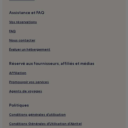
Michel : hôtels
Assistance et FAQ
Santa Luzia : hôtels
Saint Raphaël : hôtels
Vos réservations
Vila Franca : hôtels
FAQ
Plage Ronde : hôtels
Nous contacter
Vera Cruz : hôtels
Évaluer un hébergement
Forquilhinha Centro : hôtels
Réservé aux fournisseurs, affiliés et médias
Brasília : hôtels
Affiliation
Vila Moema : hôtels
Longarone : hôtels
Promouvoir vos services
Criciuma Centre : hôtels
Agents de voyages
Politiques
Conditions générales d’utilisation
Conditions Générales d’Utilisation d’Abritel