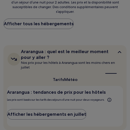
d’un séjour d’une nuit pour 2 adultes. Les prix et la disponibilité sont
par
susceptibles de changer. Des conditions supplémentaires peuvent
nuit
s’appliquer.
le
plus
Afficher tous les hébergements
bas
trouvé
au
cours
des
24 dernières
Ararangua :
Ararangua : quel est le meilleur moment
heures
quel
pour y aller ?
sur
est
Nos prix pour les hôtels à Ararangua sont les moins chers en
le
la
juillet
meilleur
base
moment
d’un
pour
Tarifs
Météo
séjour
y
d’une
aller ?
nuit
Ararangua : tendances de prix pour les hôtels
pour
Les prix sont basés sur les tarifs des séjours d’une nuit pour deux voyageurs.
2 adultes.
Les
prix
Afficher les hébergements en juillet
et
la
disponibilité