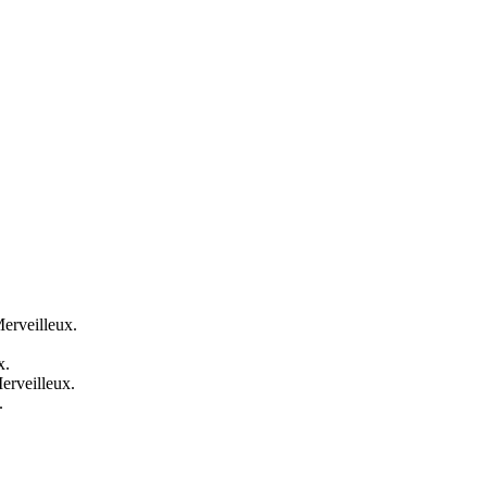
Merveilleux.
x.
erveilleux.
.