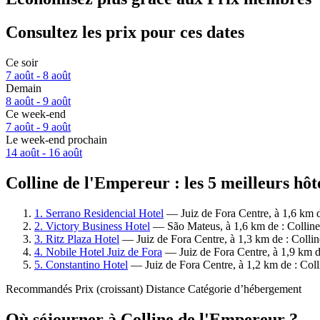
Consultez les prix pour ces dates
Ce soir
7 août - 8 août
Demain
8 août - 9 août
Ce week-end
7 août - 9 août
Le week-end prochain
14 août - 16 août
Colline de l'Empereur : les 5 meilleurs hôt
1. Serrano Residencial Hotel
— Juiz de Fora Centre, à 1,6 km de
2. Victory Business Hotel
— São Mateus, à 1,6 km de : Colline 
3. Ritz Plaza Hotel
— Juiz de Fora Centre, à 1,3 km de : Collin
4. Nobile Hotel Juiz de Fora
— Juiz de Fora Centre, à 1,9 km de
5. Constantino Hotel
— Juiz de Fora Centre, à 1,2 km de : Colli
Recommandés
Prix (croissant)
Distance
Catégorie d’hébergement
Où séjourner à Colline de l'Empereur ?