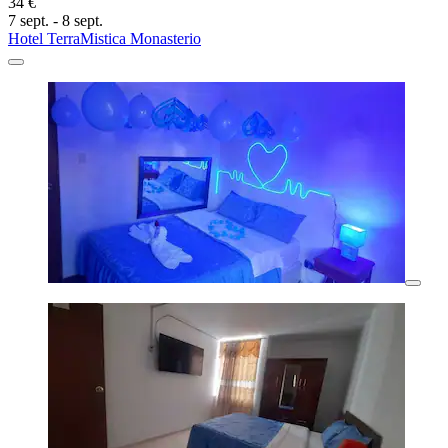
34 €
7 sept. - 8 sept.
Hotel TerraMistica Monasterio