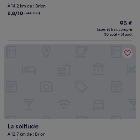
2.0 étoiles
À 14,2 km de : Brion
6.8
6,8/10
(744 avis)
sur
Le
95 €
10,
nouveau
(744 avis)
taxes et frais compris
prix
30 août - 31 août
est
de
La solitude
95 €
La solitude
La solitude
À 12,7 km de : Brion