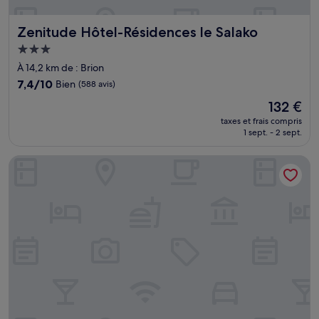
Zenitude Hôtel-Résidences le Salako
Zenitude Hôtel-Résidences le Salako
Hébergement
3.0 étoiles
À 14,2 km de : Brion
7.4
7,4/10
Bien
(588 avis)
sur
Le
132 €
10,
nouveau
Bien,
taxes et frais compris
prix
1 sept. - 2 sept.
(588 avis)
est
de
Hotel Fleur d'Epée
132 €