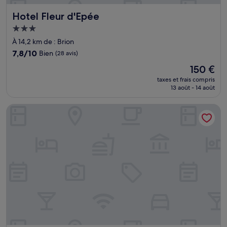
Hotel Fleur d'Epée
Hotel Fleur d'Epée
Hébergement
3.0 étoiles
À 14,2 km de : Brion
7.8
7,8/10
Bien
(28 avis)
sur
Le
150 €
10,
nouveau
Bien,
taxes et frais compris
prix
13 août - 14 août
(28 avis)
est
de
Hôtel La Maison Créole
150 €