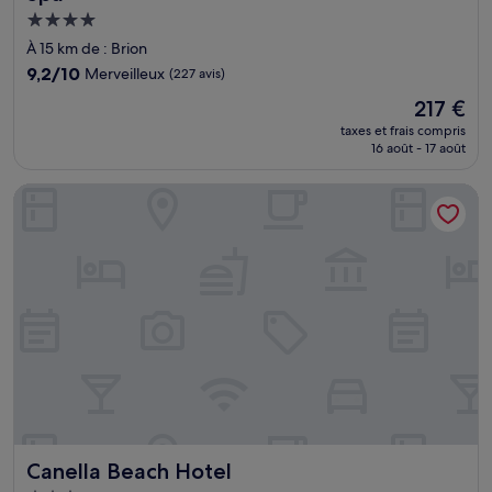
Hébergement
4.0 étoiles
À 15 km de : Brion
9.2
9,2/10
Merveilleux
(227 avis)
sur
Le
217 €
10,
nouveau
Merveilleux,
taxes et frais compris
prix
16 août - 17 août
(227 avis)
est
de
Canella Beach Hotel
217 €
Canella Beach Hotel
Canella Beach Hotel