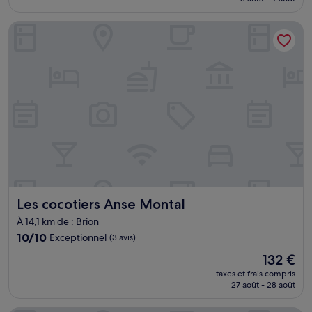
(191 avis)
est
de
Les cocotiers Anse Montal
116 €
Les cocotiers Anse Montal
Les cocotiers Anse Montal
À 14,1 km de : Brion
10.0
10/10
Exceptionnel
(3 avis)
sur
Le
132 €
10,
nouveau
Exceptionnel,
taxes et frais compris
prix
27 août - 28 août
(3 avis)
est
de