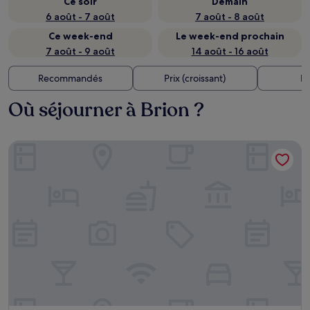
Ce soir
Demain
6 août - 7 août
7 août - 8 août
Ce week-end
Le week-end prochain
7 août - 9 août
14 août - 16 août
Recommandés
Prix (croissant)
Di
Où séjourner à Brion ?
La palmeraie Eden Blue by Barbadine