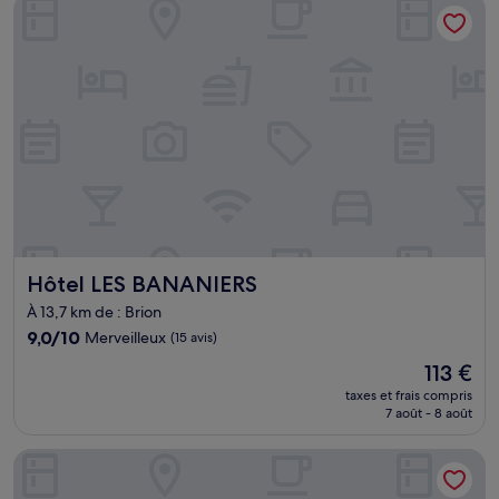
Hôtel LES BANANIERS
132 €
Hôtel LES BANANIERS
Hôtel LES BANANIERS
À 13,7 km de : Brion
9.0
9,0/10
Merveilleux
(15 avis)
sur
Le
113 €
10,
nouveau
Merveilleux,
taxes et frais compris
prix
7 août - 8 août
(15 avis)
est
de
Ôchato champvert
113 €