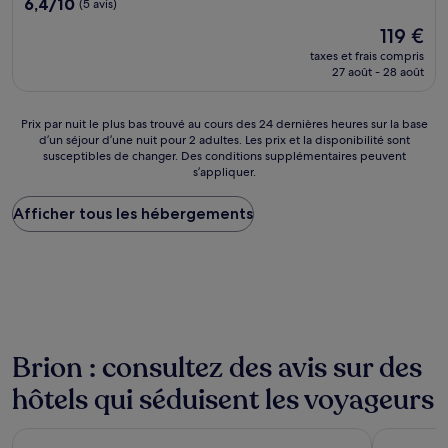
6.4
6,4/10
(5 avis)
sur
Le
119 €
10,
nouveau
(5 avis)
taxes et frais compris
prix
27 août - 28 août
est
de
119 €
Prix
Prix par nuit le plus bas trouvé au cours des 24 dernières heures sur la base
d’un séjour d’une nuit pour 2 adultes. Les prix et la disponibilité sont
par
susceptibles de changer. Des conditions supplémentaires peuvent
nuit
s’appliquer.
le
plus
Afficher tous les hébergements
bas
trouvé
au
cours
des
24 dernières
heures
sur
la
Brion : consultez des avis sur des
base
hôtels qui séduisent les voyageurs
d’un
séjour
d’une
La Creole Beach Hôtel & Spa
Zenitude H