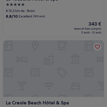
Hébergement
5.0 étoiles
À 13,2 km de : Brion
8.8
8,8/10
Excellent
(183 avis)
sur
Le
343 €
10,
nouveau
Excellent,
taxes et frais compris
prix
11 août - 12 août
(183 avis)
est
de
La Creole Beach Hôtel & Spa
343 €
La Creole Beach Hôtel & Spa
La Creole Beach Hôtel & Spa