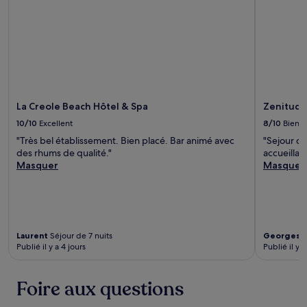
nuit
pour
2 adultes.
Les
prix
et
la
disponibilité
sont
La Creole Beach Hôtel & Spa
Zenitude
susceptibles
de
10/10
Excellent
8/10
Bien
changer.
"Très bel établissement. Bien placé. Bar animé avec
"Sejour c
Des
des rhums de qualité."
accueillan
conditions
Masquer
Masquer
supplémentaires
peuvent
s’appliquer.
Laurent
Séjour de 7 nuits
Georges
S
Publié il y a 4 jours
Publié il y a
Foire aux questions