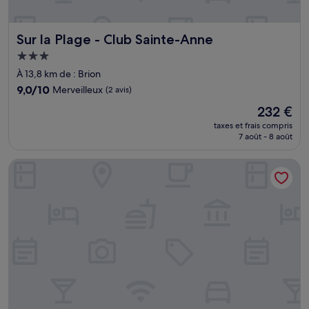
Sur la Plage - Club Sainte-Anne
Sur la Plage - Club Sainte-Anne
Hébergement
3.0 étoiles
À 13,8 km de : Brion
9.0
9,0/10
Merveilleux
(2 avis)
sur
Le
232 €
10,
nouveau
Merveilleux,
taxes et frais compris
prix
7 août - 8 août
(2 avis)
est
de
Zenitude Hôtel-Résidences le Salako
232 €