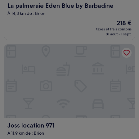
La palmeraie Eden Blue by Barbadine
La palmeraie Eden Blue by Barbadine
À 14,3 km de : Brion
Le
218 €
nouveau
taxes et frais compris
prix
31 août - 1 sept.
est
de
Joss location 971
218 €
Joss location 971
Joss location 971
À 11,9 km de : Brion