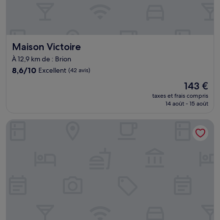
Maison Victoire
Maison Victoire
À 12,9 km de : Brion
8.6
8,6/10
Excellent
(42 avis)
sur
Le
143 €
10,
nouveau
Excellent,
taxes et frais compris
prix
14 août - 15 août
(42 avis)
est
de
Sur la Plage - Club Sainte-Anne
143 €