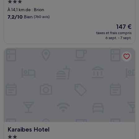
Hébergement
3.0 étoiles
À 14,1 km de : Brion
7.2
7,2/10
Bien
(760 avis)
sur
Le
147 €
10,
nouveau
Bien,
taxes et frais compris
prix
6 sept. - 7 sept.
(760 avis)
est
de
Karaibes Hotel
147 €
Karaibes Hotel
Karaibes Hotel
Hébergement