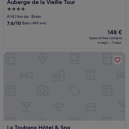
Auberge de la Vieille Tour
Auberge de la Vieille Tour
Hébergement
4.0 étoiles
À 14,1 km de : Brion
7.6
7,6/10
Bien
(485 avis)
sur
Le
148 €
10,
nouveau
Bien,
taxes et frais compris
prix
6 sept. - 7 sept.
(485 avis)
est
de
La Toubana Hôtel & Spa
148 €
La Toubana Hôtel & Spa
La Toubana Hôtel & Spa