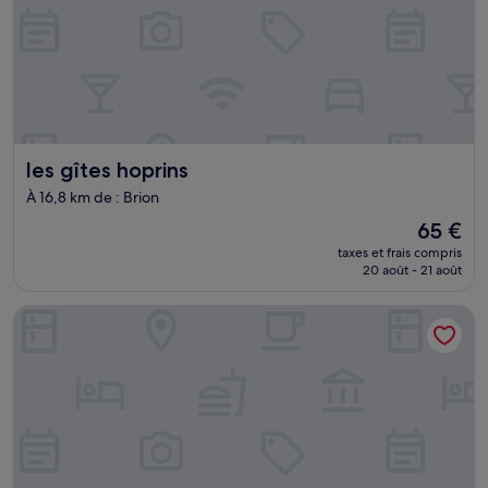
les gîtes hoprins
les gîtes hoprins
À 16,8 km de : Brion
Le
65 €
nouveau
taxes et frais compris
prix
20 août - 21 août
est
de
Maison Victoire
65 €