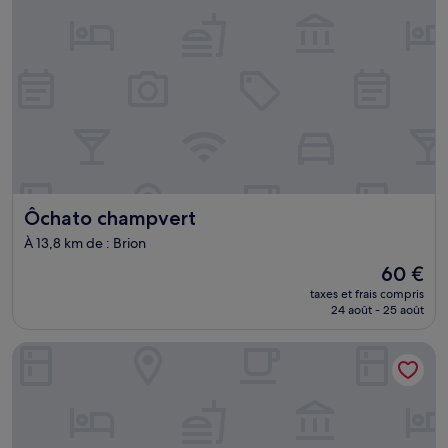
Ôchato champvert
Ôchato champvert
À 13,8 km de : Brion
Le
60 €
nouveau
taxes et frais compris
prix
24 août - 25 août
est
de
les gîtes hoprins
60 €