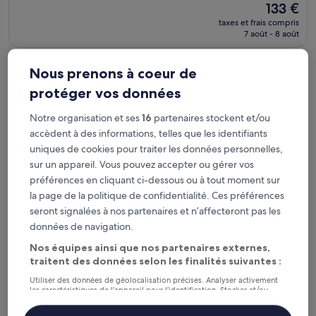
Le
133 €
nouveau
taxes et frais compris
prix
7 août - 8 août
est
de
Le Saint Georges
133 €
Nous prenons à coeur de
protéger vos données
Notre organisation et ses
16
partenaires stockent et/ou
accèdent à des informations, telles que les identifiants
uniques de cookies pour traiter les données personnelles,
sur un appareil. Vous pouvez accepter ou gérer vos
préférences en cliquant ci-dessous ou à tout moment sur
la page de la politique de confidentialité. Ces préférences
seront signalées à nos partenaires et n’affecteront pas les
données de navigation.
Le Saint Georges
Le Saint Georges
Nos équipes ainsi que nos partenaires externes,
À 13,5 km de : Brion
traitent des données selon les finalités suivantes :
8.4
8,4/10
Très bien
(108 avis)
Utiliser des données de géolocalisation précises. Analyser activement
sur
les caractéristiques de l’appareil pour l’identification. Stocker et/ou
Le
63 €
10,
accéder à des informations sur un appareil. Publicités et contenu
nouveau
personnalisés, mesure de performance des publicités et du contenu,
Très
taxes et frais compris