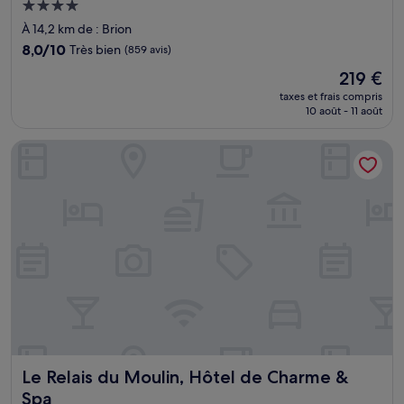
Hébergement
4.0 étoiles
À 14,2 km de : Brion
8.0
8,0/10
Très bien
(859 avis)
sur
Le
219 €
10,
nouveau
Très
taxes et frais compris
prix
10 août - 11 août
bien,
est
(859 avis)
de
Le Relais du Moulin, Hôtel de Charme & Spa
219 €
Le Relais du Moulin, Hôtel de Charme & Spa
Le Relais du Moulin, Hôtel de Charme &
Spa