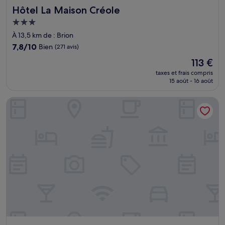
Hôtel La Maison Créole
Hôtel La Maison Créole
Hébergement
3.0 étoiles
À 13,5 km de : Brion
7.8
7,8/10
Bien
(271 avis)
sur
Le
113 €
10,
nouveau
Bien,
taxes et frais compris
prix
15 août - 16 août
(271 avis)
est
de
Auberge de la Vieille Tour
113 €