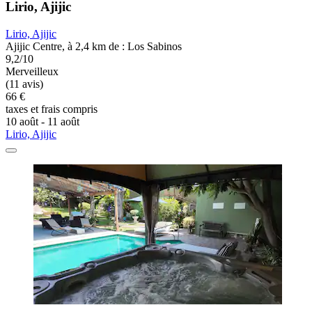
Lirio, Ajijic
Lirio, Ajijic
Ajijic Centre, à 2,4 km de : Los Sabinos
9,2/10
Merveilleux
(11 avis)
66 €
taxes et frais compris
10 août - 11 août
Lirio, Ajijic