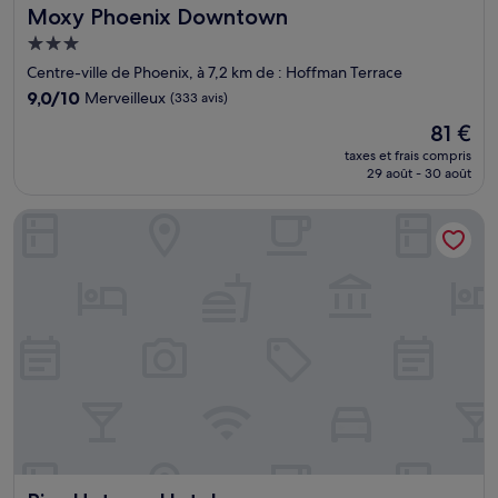
Moxy Phoenix Downtown
Moxy Phoenix Downtown
Hébergement
3.0 étoiles
Centre-ville de Phoenix, à 7,2 km de : Hoffman Terrace
9.0
9,0/10
Merveilleux
(333 avis)
sur
Le
81 €
10,
nouveau
Merveilleux,
taxes et frais compris
prix
29 août - 30 août
(333 avis)
est
de
Rise Uptown Hotel
81 €