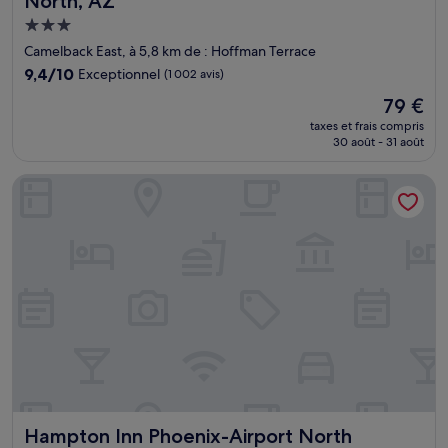
North, AZ
Hébergement
3.0 étoiles
Camelback East, à 5,8 km de : Hoffman Terrace
9.4
9,4/10
Exceptionnel
(1 002 avis)
sur
Le
79 €
10,
nouveau
Exceptionnel,
taxes et frais compris
prix
30 août - 31 août
(1 002 avis)
est
de
Hampton Inn Phoenix-Airport North
79 €
Hampton Inn Phoenix-Airport North
Hampton Inn Phoenix-Airport North