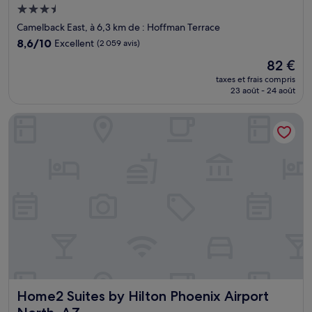
Hébergement
3.5 étoiles
Camelback East, à 6,3 km de : Hoffman Terrace
8.6
8,6/10
Excellent
(2 059 avis)
sur
Le
82 €
10,
nouveau
Excellent,
taxes et frais compris
prix
23 août - 24 août
(2 059 avis)
est
de
Home2 Suites by Hilton Phoenix Airport North, AZ
82 €
Home2 Suites by Hilton Phoenix Airport North, AZ
Home2 Suites by Hilton Phoenix Airport