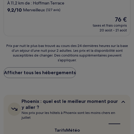
3.0 étoiles
À 11,2 km de : Hoffman Terrace
9.2
9,2/10
Merveilleux
(127 avis)
sur
Le
76 €
10,
nouveau
Merveilleux,
taxes et frais compris
prix
20 août - 21 août
(127 avis)
est
de
76 €
Prix
Prix par nuit le plus bas trouvé au cours des 24 dernières heures sur la base
d’un séjour d’une nuit pour 2 adultes. Les prix et la disponibilité sont
par
susceptibles de changer. Des conditions supplémentaires peuvent
nuit
s’appliquer.
le
plus
Afficher tous les hébergements
bas
trouvé
au
cours
des
24 dernières
Phoenix :
Phoenix : quel est le meilleur moment pour
heures
quel
y aller ?
sur
est
Nos prix pour les hôtels à Phoenix sont les moins chers en
le
la
juillet
meilleur
base
moment
d’un
pour
Tarifs
Météo
séjour
y