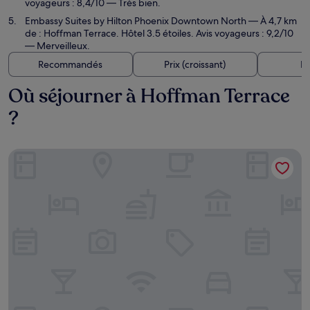
voyageurs : 8,4/10 — Très bien.
Embassy Suites by Hilton Phoenix Downtown North
— À 4,7 km
de : Hoffman Terrace. Hôtel 3.5 étoiles. Avis voyageurs : 9,2/10
— Merveilleux.
Recommandés
Prix (croissant)
Di
Où séjourner à Hoffman Terrace
?
Hampton Inn Phoenix-Biltmore