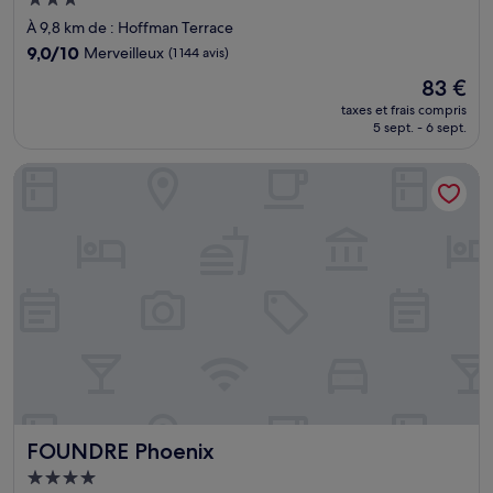
Hébergement
3.0 étoiles
À 9,8 km de : Hoffman Terrace
9.0
9,0/10
Merveilleux
(1 144 avis)
sur
Le
83 €
10,
nouveau
Merveilleux,
taxes et frais compris
prix
5 sept. - 6 sept.
(1 144 avis)
est
de
FOUNDRE Phoenix
83 €
FOUNDRE Phoenix
FOUNDRE Phoenix
Hébergement