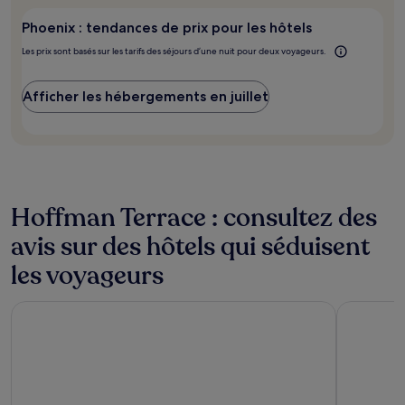
d’une
aller ?
nuit
Phoenix : tendances de prix pour les hôtels
pour
Les prix sont basés sur les tarifs des séjours d’une nuit pour deux voyageurs.
2 adultes.
Les
prix
Afficher les hébergements en juillet
et
la
disponibilité
sont
susceptibles
de
changer.
Hoffman Terrace : consultez des
Des
conditions
avis sur des hôtels qui séduisent
supplémentaires
les voyageurs
peuvent
s’appliquer.
Motel 6 Tempe, AZ – Phoenix Airport – Priest Dr
SureStay B