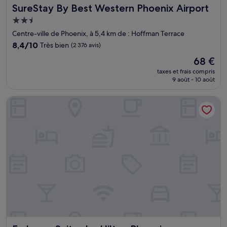
SureStay By Best Western Phoenix Airport
SureStay By Best Western Phoenix Airport
Hébergement
2.5 étoiles
Centre-ville de Phoenix, à 5,4 km de : Hoffman Terrace
8.4
8,4/10
Très bien
(2 376 avis)
sur
Le
68 €
10,
nouveau
Très
taxes et frais compris
prix
9 août - 10 août
bien,
est
(2 376 avis)
de
Embassy Suites by Hilton Phoenix Downtown North
68 €