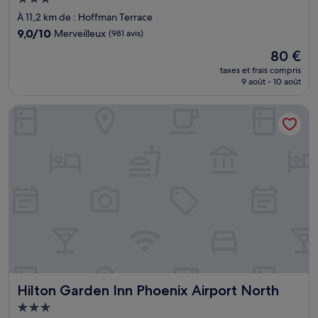
3.0 étoiles
À 11,2 km de : Hoffman Terrace
9.0
9,0/10
Merveilleux
(981 avis)
sur
Le
80 €
10,
nouveau
Merveilleux,
taxes et frais compris
prix
9 août - 10 août
(981 avis)
est
de
Hilton Garden Inn Phoenix Airport North
80 €
Hilton Garden Inn Phoenix Airport North
Hilton Garden Inn Phoenix Airport North
Hébergement