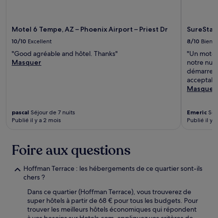
Motel 6 Tempe, AZ – Phoenix Airport – Priest Dr
SureStay
10/10
Excellent
8/10
Bien
"Good agréable and hôtel. Thanks"
"Un motel 
Masquer
notre nuit
démarrer n
acceptable
Masquer
pascal
Séjour de 7 nuits
Emeric
Séjo
Publié il y a 2 mois
Publié il y 
Foire aux questions
Hoffman Terrace : les hébergements de ce quartier sont-ils
chers ?
Dans ce quartier (Hoffman Terrace), vous trouverez de
super hôtels à partir de 68 € pour tous les budgets. Pour
trouver les meilleurs hôtels économiques qui répondent