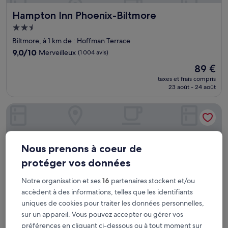
Hampton Inn Phoenix-Biltmore
Hampton Inn Phoenix-Biltmore
Hébergement
2.5 étoiles
Biltmore, à 1 km de : Hoffman Terrace
9.0
9,0/10
Merveilleux
(1 004 avis)
sur
Le
89 €
10,
nouveau
Merveilleux,
taxes et frais compris
prix
23 août - 24 août
(1 004 avis)
est
de
Sonesta Select Phoenix Camelback
89 €
Nous prenons à coeur de
protéger vos données
Notre organisation et ses
16
partenaires stockent et/ou
accèdent à des informations, telles que les identifiants
uniques de cookies pour traiter les données personnelles,
sur un appareil. Vous pouvez accepter ou gérer vos
préférences en cliquant ci-dessous ou à tout moment sur