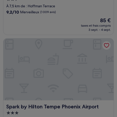
2.5 étoiles
À 7,5 km de : Hoffman Terrace
9.2
9,2/10
Merveilleux
(1 009 avis)
sur
Le
85 €
10,
nouveau
Merveilleux,
taxes et frais compris
prix
3 sept. - 4 sept.
(1 009 avis)
est
de
Spark by Hilton Tempe Phoenix Airport
85 €
Spark by Hilton Tempe Phoenix Airport
Spark by Hilton Tempe Phoenix Airport
Hébergement