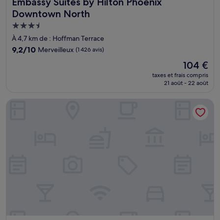
Embassy Suites by Hilton Phoenix Downtown North
Embassy Suites by Hilton Phoenix
Downtown North
Hébergement
3.5 étoiles
À 4,7 km de : Hoffman Terrace
9.2
9,2/10
Merveilleux
(1 426 avis)
sur
Le
104 €
10,
nouveau
Merveilleux,
taxes et frais compris
prix
21 août - 22 août
(1 426 avis)
est
de
Moxy Phoenix Downtown
104 €