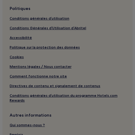
Scottsdale : hôtels Hôtels d’affaires
Politiques
Paradise Valley : hôtels Hôtels avec piscine
Conditions générales d’utilisation
Paradise Valley : hôtels Hôtels avec parking
Conditions Générales d’Utilisation d’Abritel
Paradise Valley : Gîtes
Accessibilité
Paradise Valley : hôtels 4 étoiles
Politique sur la protection des données
Paradise Valley : hôtels Hôtels d’affaires
Cookies
Paradise Valley : hôtels Hôtels LGBTQIA+ friendly
Mentions légales / Nous contacter
Paradise Valley : hôtels Hôtels avec spa
Comment fonctionne notre site
Glendale : hôtels Hôtels avec parking
Directives de contenu et signalement de contenus
Glendale : hôtels Hôtels avec petit-déjeuner gratuit
Conditions générales d’utilisation du programme Hotels.com
Glendale : Appartement à louer
Rewards
Glendale : hôtels 2 étoiles
Glendale : hôtels Hôtels familiaux
Autres informations
Arizona Science Center : hôtels à proximité
Qui sommes-nous ?
Quartier de Mill Avenue : Hôtels avec petit-déjeuner
Emplois