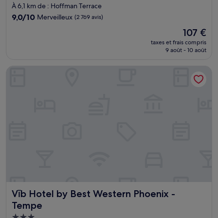
4.0 étoiles
À 6,1 km de : Hoffman Terrace
9.0
9,0/10
Merveilleux
(2 769 avis)
sur
Le
107 €
10,
nouveau
Merveilleux,
taxes et frais compris
prix
9 août - 10 août
(2 769 avis)
est
de
Vīb Hotel by Best Western Phoenix - Tempe
107 €
Vīb Hotel by Best Western Phoenix - Tempe
Vīb Hotel by Best Western Phoenix -
Tempe
Hébergement