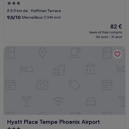
Hébergement
3.0 étoiles
À 5,9 km de : Hoffman Terrace
9.0
9,0/10
Merveilleux
(1 348 avis)
sur
Le
82 €
10,
nouveau
Merveilleux,
taxes et frais compris
prix
30 août - 31 août
(1 348 avis)
est
de
Hyatt Place Tempe Phoenix Airport
82 €
Hyatt Place Tempe Phoenix Airport
Hyatt Place Tempe Phoenix Airport