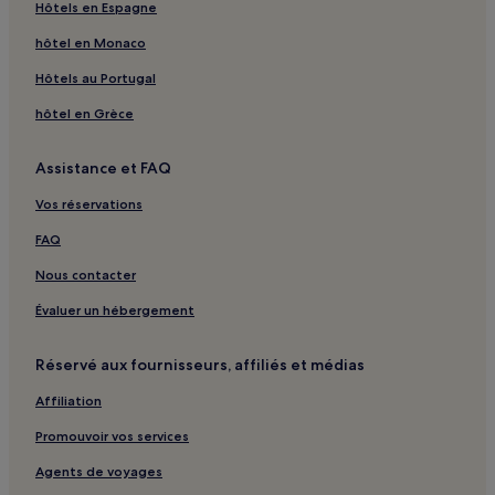
Hôtels en Espagne
Tempe : hôtels 3 étoiles
hôtel en Monaco
Tempe : hôtels Hôtels familiaux
Hôtels au Portugal
Phoenix : hôtels Hôtels avec parking
hôtel en Grèce
Phoenix : hôtels Hôtels avec centre de fitness
Phoenix : hôtels Hôtels avec petit-déjeuner gratuit
Assistance et FAQ
Phoenix : Gîtes
Vos réservations
Phoenix : Appart’hôtels
FAQ
Phoenix : Complexes hôteliers
Nous contacter
Phoenix : hôtels 2 étoiles
Évaluer un hébergement
Phoenix : hôtels Hôtels LGBTQIA+ friendly
Phoenix : hôtels Hôtels-boutiques
Réservé aux fournisseurs, affiliés et médias
Phoenix : hôtels
Affiliation
Scottsdale : hôtels Hôtels avec centre de fitness
Promouvoir vos services
Scottsdale : Appart’hôtels
Agents de voyages
Scottsdale : hôtels 2 étoiles