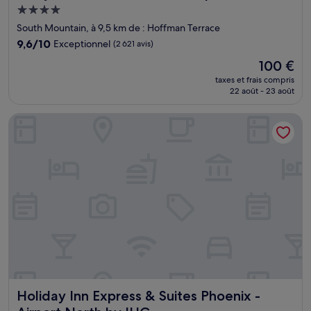
Hébergement
4.0 étoiles
South Mountain, à 9,5 km de : Hoffman Terrace
9.6
9,6/10
Exceptionnel
(2 621 avis)
sur
Le
100 €
10,
nouveau
Exceptionnel,
taxes et frais compris
prix
22 août - 23 août
(2 621 avis)
est
de
Holiday Inn Express & Suites Phoenix - Airport North by IHG
100 €
Holiday Inn Express & Suites Phoenix - Airport North by I
Holiday Inn Express & Suites Phoenix -