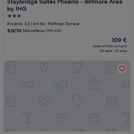
Staybridge Suites Phoenix - Biltmore Area by IHG
Staybridge Suites Phoenix - Biltmore Area
by IHG
Hébergement
3.0 étoiles
Encanto, à 2,1 km de : Hoffman Terrace
9.0
9,0/10
Merveilleux
(956 avis)
sur
Le
109 €
10,
nouveau
Merveilleux,
taxes et frais compris
prix
20 août - 21 août
(956 avis)
est
de
SureStay By Best Western Phoenix Airport
109 €