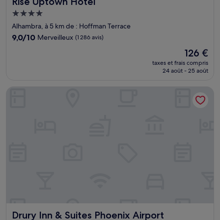
Rise Uptown Hotel
Rise Uptown Hotel
Hébergement
4.0 étoiles
Alhambra, à 5 km de : Hoffman Terrace
9.0
9,0/10
Merveilleux
(1 286 avis)
sur
Le
126 €
10,
nouveau
Merveilleux,
taxes et frais compris
prix
24 août - 25 août
(1 286 avis)
est
de
Drury Inn & Suites Phoenix Airport
126 €
Drury Inn & Suites Phoenix Airport
Drury Inn & Suites Phoenix Airport