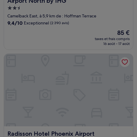
Airport North by IHG
Hébergement
2.5 étoiles
Camelback East, à 5,9 km de : Hoffman Terrace
9.4
9,4/10
Exceptionnel
(2 390 avis)
sur
Le
85 €
10,
nouveau
Exceptionnel,
taxes et frais compris
prix
16 août - 17 août
(2 390 avis)
est
de
Radisson Hotel Phoenix Airport
85 €
Radisson Hotel Phoenix Airport
Radisson Hotel Phoenix Airport