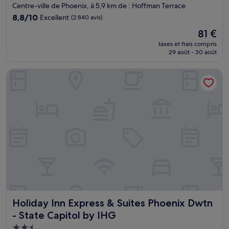
3.0 étoiles
Centre-ville de Phoenix, à 5,9 km de : Hoffman Terrace
8.8
8,8/10
Excellent
(2 840 avis)
sur
Le
81 €
10,
nouveau
Excellent,
taxes et frais compris
prix
29 août - 30 août
(2 840 avis)
est
de
Holiday Inn Express & Suites Phoenix Dwtn - State Capitol 
81 €
Holiday Inn Express & Suites Phoenix Dwtn - State Capitol
Holiday Inn Express & Suites Phoenix Dwtn
- State Capitol by IHG
Hébergement