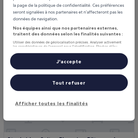
Sonesta Select Phoenix Camelback
Sonesta Select Phoenix Camelback
la page de la politique de confidentialité. Ces préférences
seront signalées à nos partenaires et n’affecteront pas les
Hébergement
données de navigation.
3.0 étoiles
À 1,5 km de : Hoffman Terrace
9.0
9,0/10
Merveilleux
(1 011 avis)
Nos équipes ainsi que nos partenaires externes,
sur
traitent des données selon les finalités suivantes :
Le
77 €
10,
nouveau
Utiliser des données de géolocalisation précises. Analyser activement
Merveilleux,
taxes et frais compris
les caractéristiques de l’appareil pour l’identification. Stocker et/ou
prix
5 sept. - 6 sept.
(1 011 avis)
accéder à des informations sur un appareil. Publicités et contenu
est
personnalisés, mesure de performance des publicités et du contenu,
de
études d’audience et développement de services.
Staybridge Suites Phoenix - Biltmore Area by IHG
J'accepte
77 €
Liste de nos partenaires (fournisseurs)
Tout refuser
Afficher toutes les finalités