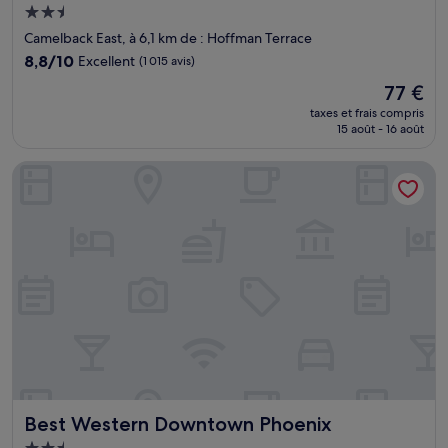
Hébergement
2.5 étoiles
Camelback East, à 6,1 km de : Hoffman Terrace
8.8
8,8/10
Excellent
(1 015 avis)
sur
Le
77 €
10,
nouveau
Excellent,
taxes et frais compris
prix
15 août - 16 août
(1 015 avis)
est
de
Best Western Downtown Phoenix
77 €
Best Western Downtown Phoenix
Best Western Downtown Phoenix