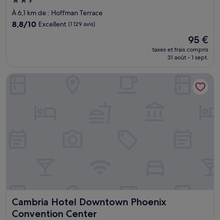
Hébergement
2.5 étoiles
À 6,1 km de : Hoffman Terrace
8.8
8,8/10
Excellent
(1 129 avis)
sur
Le
95 €
10,
nouveau
Excellent,
taxes et frais compris
prix
31 août - 1 sept.
(1 129 avis)
est
de
Cambria Hotel Downtown Phoenix Convention Center
95 €
Cambria Hotel Downtown Phoenix Convention Center
Cambria Hotel Downtown Phoenix
Convention Center