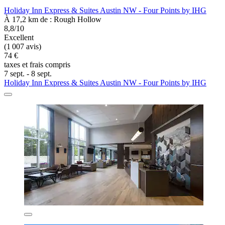
Holiday Inn Express & Suites Austin NW - Four Points by IHG
À 17,2 km de : Rough Hollow
8,8/10
Excellent
(1 007 avis)
74 €
taxes et frais compris
7 sept. - 8 sept.
Holiday Inn Express & Suites Austin NW - Four Points by IHG