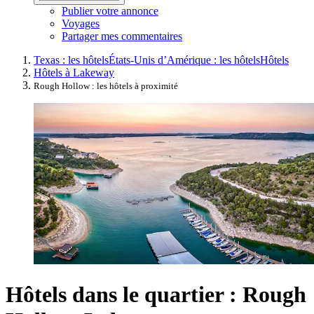
Publier votre annonce
Voyages
Partager mes commentaires
Texas : les hôtels
États-Unis d’Amérique : les hôtels
Hôtels
Hôtels à Lakeway
Rough Hollow : les hôtels à proximité
Hôtels dans le quartier : Rough